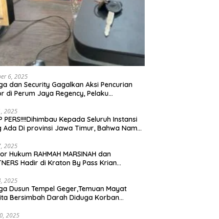
er 6, 2025
a dan Security Gagalkan Aksi Pencurian
r di Perum Jaya Regency, Pelaku
ngkap dan Diserahkan ke Polisi
21, 2025
 PERS!!!!Dihimbau Kepada Seluruh Instansi
 Ada Di provinsi Jawa Timur, Bahwa Nama
ebut Bukan Lagi Wartawan KABIRO
tanews9.id
17, 2025
tor Hukum RAHMAH MARSINAH dan
NERS Hadir di Kraton By Pass Krian
arjo
14, 2025
ga Dusun Tempel Geger,Temuan Mayat
ta Bersimbah Darah Diduga Korban
bunuhan dan Perampokan
30, 2025