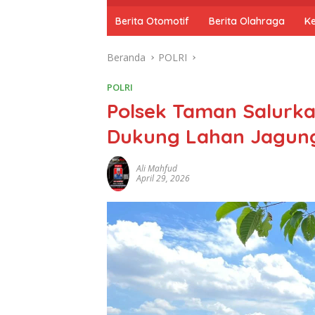
o
m
Berita Otomotif
Berita Olahraga
K
e
Beranda
POLRI
POLRI
Polsek Taman Salurka
Dukung Lahan Jagun
Ali Mahfud
April 29, 2026