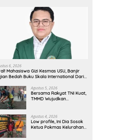
ustus 6, 2026
ral! Mahasiswa Gizi Kesmas USU, Banjir
jian Bedah Buku Skala International Dari
 Ribu Rupiah Referensi Akademik Dunia
Agustus 5, 2026
Bersama Rakyat TNI Kuat,
TMMD Wujudkan
Pemerataan
Pembangunan dan
Ketahanan Nasional di
Agustus 4, 2026
Daerah.
Low profile, Ini Dia Sosok
Ketua Pokmas Kelurahan
Serengan Yang Sibuk Saat
TMMD Sengkuyung Tahap