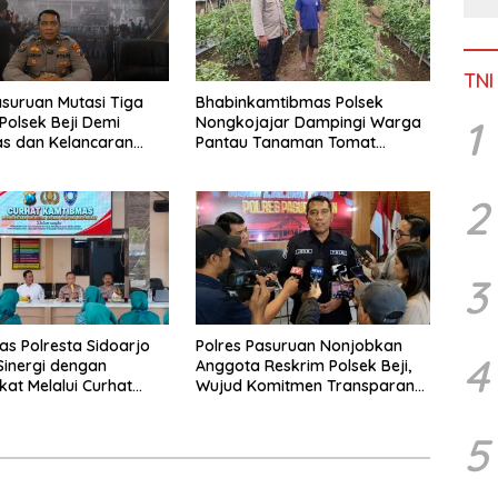
TNI
asuruan Mutasi Tiga
Bhabinkamtibmas Polsek
1
 Polsek Beji Demi
Nongkojajar Dampingi Warga
tas dan Kelancaran
Pantau Tanaman Tomat
enyidikan
Dukung Program Ketahanan
Pangan Nasional
2
3
as Polresta Sidoarjo
Polres Pasuruan Nonjobkan
4
Sinergi dengan
Anggota Reskrim Polsek Beji,
at Melalui Curhat
Wujud Komitmen Transparansi
as
Penanganan Dugaan
Penganiayaan
5