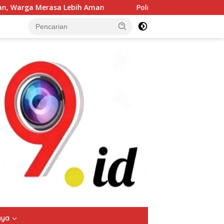
 Aman
Polres Jombang Gelar Apel Siaga Bencana, Perkua
tutup
nya