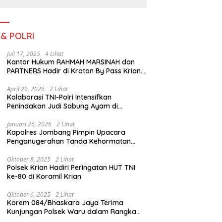
III TA. 2026
 & POLRI
Juli 17, 2025
4 Lihat
Kantor Hukum RAHMAH MARSINAH dan
PARTNERS Hadir di Kraton By Pass Krian
Sidoarjo
April 20, 2026
2 Lihat
Kolaborasi TNI-Polri Intensifkan
Penindakan Judi Sabung Ayam di
Jombang
Januari 26, 2026
2 Lihat
Kapolres Jombang Pimpin Upacara
Penganugerahan Tanda Kehormatan
Satyalancana Pengabdian bagi Personel
Polri
Oktober 8, 2025
2 Lihat
Polsek Krian Hadiri Peringatan HUT TNI
ke-80 di Koramil Krian
Oktober 6, 2025
2 Lihat
Korem 084/Bhaskara Jaya Terima
Kunjungan Polsek Waru dalam Rangka
HUT ke-80 TNI