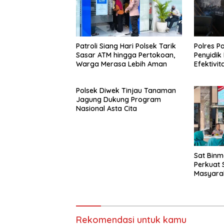
Patroli Siang Hari Polsek Tarik
Polres P
Sasar ATM hingga Pertokoan,
Penyidik
Warga Merasa Lebih Aman
Efektivi
Proses P
Polsek Diwek Tinjau Tanaman
Jagung Dukung Program
Nasional Asta Cita
Sat Binm
Perkuat 
Masyarak
Kamtibm
Rekomendasi untuk kamu