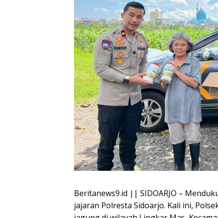
Beritanews9.id || SIDOARJO – Menduk
jajaran Polresta Sidoarjo. Kali ini, P
jagung di wilayah Lingkar Mas, Kecama