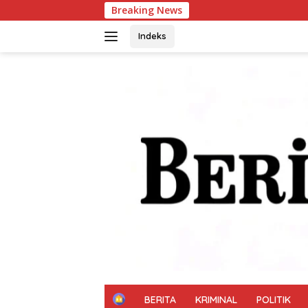
Langsung
Breaking News
Patroli Siang Hari
ke
konten
Indeks
H
BERITA
KRIMINAL
POLITIK