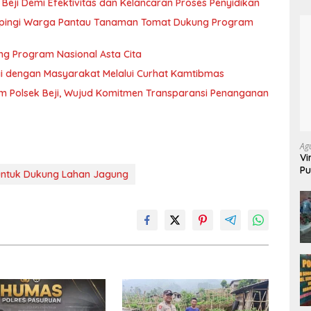
 Beji Demi Efektivitas dan Kelancaran Proses Penyidikan
pingi Warga Pantau Tanaman Tomat Dukung Program
g Program Nasional Asta Cita
rgi dengan Masyarakat Melalui Curhat Kamtibmas
m Polsek Beji, Wujud Komitmen Transparansi Penanganan
Ag
Vi
Pu
 untuk Dukung Lahan Jagung
70