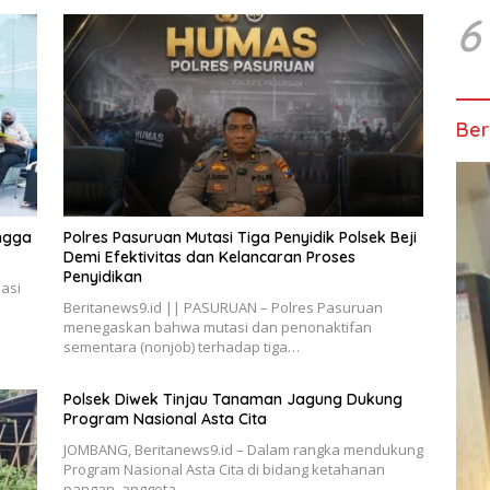
6
Ber
ingga
Polres Pasuruan Mutasi Tiga Penyidik Polsek Beji
Demi Efektivitas dan Kelancaran Proses
Penyidikan
asi
Beritanews9.id || PASURUAN – Polres Pasuruan
menegaskan bahwa mutasi dan penonaktifan
sementara (nonjob) terhadap tiga…
Polsek Diwek Tinjau Tanaman Jagung Dukung
Program Nasional Asta Cita
JOMBANG, Beritanews9.id – Dalam rangka mendukung
Program Nasional Asta Cita di bidang ketahanan
pangan, anggota…