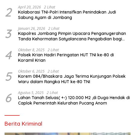
2
April 20, 2026
2 Lihat
Kolaborasi TNI-Polri Intensifkan Penindakan Judi
Sabung Ayam di Jombang
3
Januari 26, 2026
2 Lihat
Kapolres Jombang Pimpin Upacara Penganugerahan
Tanda Kehormatan Satyalancana Pengabdian bagi
Personel Polri
4
Oktober 8, 2025
2 Lihat
Polsek Krian Hadiri Peringatan HUT TNI ke-80 di
Koramil Krian
5
Oktober 6, 2025
2 Lihat
Korem 084/Bhaskara Jaya Terima Kunjungan Polsek
Waru dalam Rangka HUT ke-80 TNI
6
Agustus 5, 2025
2 Lihat
Lahan Tanah Seluas( +-) 120.000 M2 ,di Duga Hendak di
Caplok Pemerintah Kelurahan Pucang Anom
Berita Kriminal