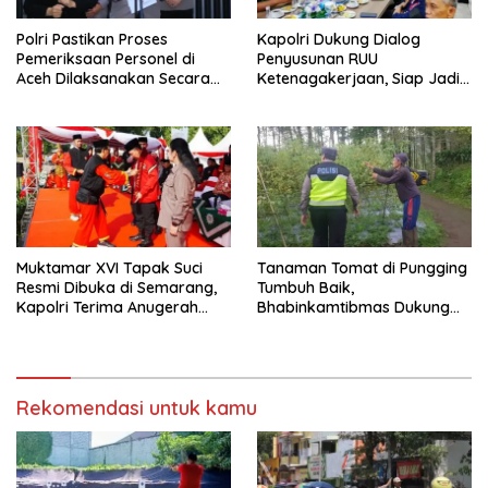
Polri Pastikan Proses
Kapolri Dukung Dialog
Pemeriksaan Personel di
Penyusunan RUU
Aceh Dilaksanakan Secara
Ketenagakerjaan, Siap Jadi
Profesional dan Transparan
Jembatan Aspirasi Buruh
Muktamar XVI Tapak Suci
Tanaman Tomat di Pungging
Resmi Dibuka di Semarang,
Tumbuh Baik,
Kapolri Terima Anugerah
Bhabinkamtibmas Dukung
Anggota Kehormatan
Suksesnya Ketahanan
Pangan Nasional
Rekomendasi untuk kamu