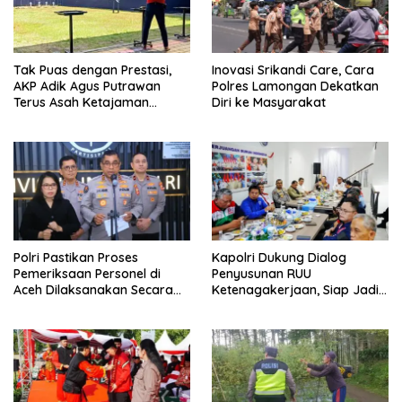
Tak Puas dengan Prestasi,
Inovasi Srikandi Care, Cara
AKP Adik Agus Putrawan
Polres Lamongan Dekatkan
Terus Asah Ketajaman
Diri ke Masyarakat
Bidikan di Lapangan Tembak
Polri Pastikan Proses
Kapolri Dukung Dialog
Pemeriksaan Personel di
Penyusunan RUU
Aceh Dilaksanakan Secara
Ketenagakerjaan, Siap Jadi
Profesional dan Transparan
Jembatan Aspirasi Buruh