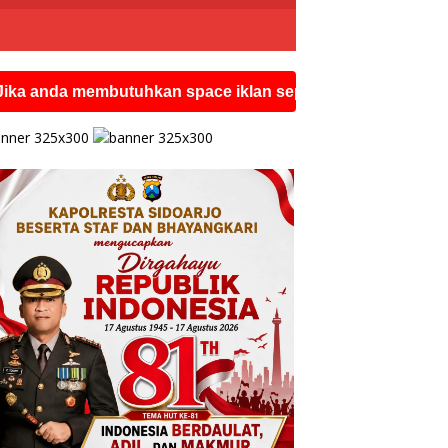
membutuhkan space iklan seperti ini silahkan hubungi wa