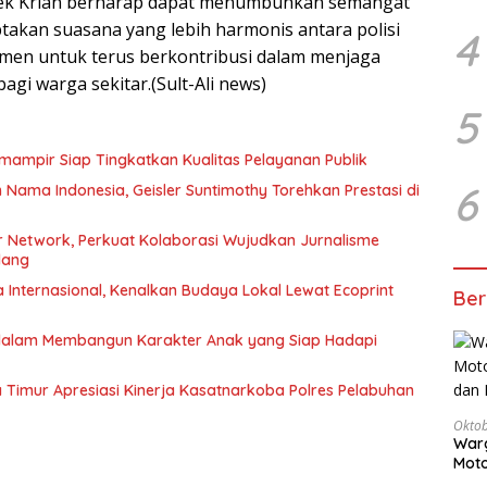
lsek Krian berharap dapat menumbuhkan semangat
takan suasana yang lebih harmonis antara polisi
4
tmen untuk terus berkontribusi dalam menjaga
i warga sekitar.(Sult-Ali news)
5
mampir Siap Tingkatkan Kualitas Pelayanan Publik
6
ma Indonesia, Geisler Suntimothy Torehkan Prestasi di
 Network, Perkuat Kolaborasi Wujudkan Jurnalisme
lang
Internasional, Kenalkan Budaya Lokal Lewat Ecoprint
Ber
 dalam Membangun Karakter Anak yang Siap Hadapi
Timur Apresiasi Kinerja Kasatnarkoba Polres Pelabuhan
Oktob
Warg
Moto
Dita