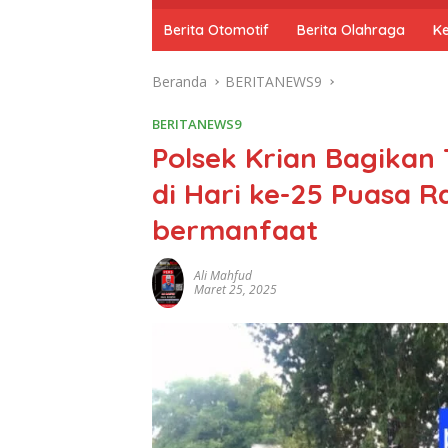
o
m
Berita Otomotif
Berita Olahraga
K
e
Beranda
BERITANEWS9
BERITANEWS9
Polsek Krian Bagikan 
di Hari ke-25 Puasa
bermanfaat
Ali Mahfud
Maret 25, 2025