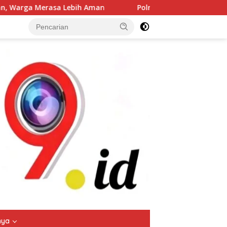
Aman
Polres Jombang Gelar Apel Siaga Bencana, Perkuat
tutup
nya