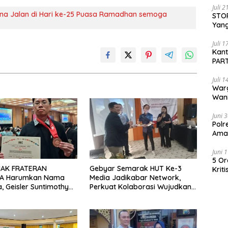
Juli 
guna Jalan di Hari ke-25 Puasa Ramadhan semoga
STOP
Yang
Ters
Beri
Juli 
Kan
PART
Sido
Juli 
War
Wani
Pem
Juni 
Polr
Aman
Juni 
5 Or
MAK FRATERAN
Gebyar Semarak HUT Ke-3
Krit
A Harumkan Nama
Media Jadikabar Network,
Kimi
a, Geisler Suntimothy
Perkuat Kolaborasi Wujudkan
Kria
 Prestasi di Ajang
Jurnalisme Berkualitas dan
ka Internasional
Dukung Pariwisata Kota
Malang