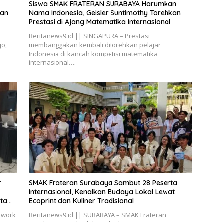
Siswa SMAK FRATERAN SURABAYA Harumkan
nan
Nama Indonesia, Geisler Suntimothy Torehkan
Prestasi di Ajang Matematika Internasional
Beritanews9.id || SINGAPURA – Prestasi
jo,
membanggakan kembali ditorehkan pelajar
Indonesia di kancah kompetisi matematika
internasional….
r
SMAK Frateran Surabaya Sambut 28 Peserta
Internasional, Kenalkan Budaya Lokal Lewat
ata
Ecoprint dan Kuliner Tradisional
twork
Beritanews9.id || SURABAYA – SMAK Frateran