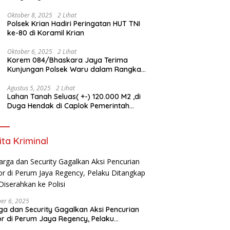
Satyalancana Pengabdian bagi Personel
Polri
Oktober 8, 2025
2 Lihat
Polsek Krian Hadiri Peringatan HUT TNI
ke-80 di Koramil Krian
Oktober 6, 2025
2 Lihat
Korem 084/Bhaskara Jaya Terima
Kunjungan Polsek Waru dalam Rangka
HUT ke-80 TNI
Agustus 5, 2025
2 Lihat
Lahan Tanah Seluas( +-) 120.000 M2 ,di
Duga Hendak di Caplok Pemerintah
Kelurahan Pucang Anom
ita Kriminal
er 6, 2025
a dan Security Gagalkan Aksi Pencurian
r di Perum Jaya Regency, Pelaku
ngkap dan Diserahkan ke Polisi