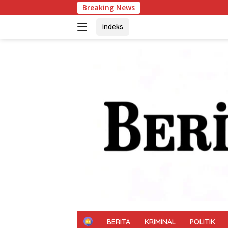
Langsung
Breaking News
Patroli Siang Hari 
ke
konten
Indeks
H
BERITA
KRIMINAL
POLITIK