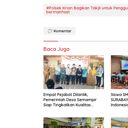
#Polsek Krian Bagikan Takjil untuk Peng
bermanfaat
Komentar
Baca Juga
Empat Pejabat Dilantik,
Siswa S
Pemerintah Desa Semampir
SURABAY
Siap Tingkatkan Kualitas
Indonesi
Pelayanan Publik
Torehkan
Matemati