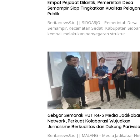
Empat Pejabat Dilantik, Pemerintah Desa
Semampir Siap Tingkatkan Kualitas Pelaya
Publik
Beritanews9.id || SIDOARJO – Pemerintah Desa
Semampir, Kecamatan Sedati, Kabupaten Sidoar
kembali melakukan penyegaran struktur…
Gebyar Semarak HUT Ke-3 Media Jadikaba
Network, Perkuat Kolaborasi Wujudkan
Jurnalisme Berkualitas dan Dukung Pariwis
Kota Malang
Beritanews9.id || MALANG – Media Jadikabar Ne