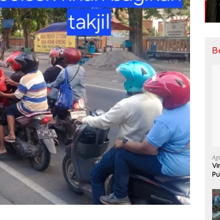
B
Ag
Vi
Pu
70