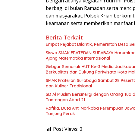
Dengan adanya kegiatan rutin ini, Po
berbagi di bulan Ramadan serta mencip
dan masyarakat. Polsek Krian berkomi
keamanan serta memberikan manfaat bag
Berita Terkait
Empat Pejabat Dilantik, Pemerintah Desa Se
Siswa SMAK FRATERAN SURABAYA Harumkan Na
Ajang Matematika Internasional
Gebyar Semarak HUT Ke-3 Media Jadikabar
Berkualitas dan Dukung Pariwisata Kota Ma
SMAK Frateran Surabaya Sambut 28 Peserta 
dan Kuliner Tradisional
SD Al Muslim Bersinergi dengan Orang Tua
Tantangan Abad 21
Rafika, Duta Anti Narkoba Perempuan Jawa 
Tanjung Perak
Post Views:
0