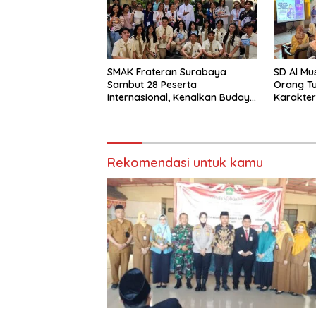
SMAK Frateran Surabaya
SD Al Mu
Sambut 28 Peserta
Orang T
Internasional, Kenalkan Budaya
Karakter
Lokal Lewat Ecoprint dan
Hadapi 
Kuliner Tradisional
Rekomendasi untuk kamu