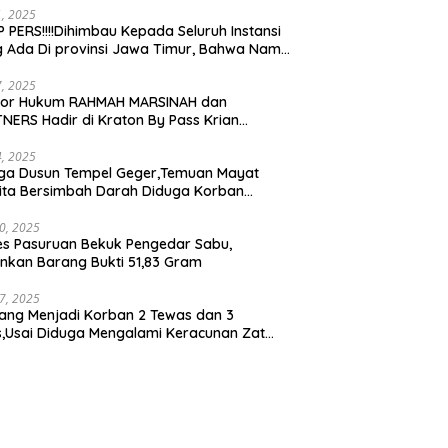
21, 2025
 PERS!!!!Dihimbau Kepada Seluruh Instansi
 Ada Di provinsi Jawa Timur, Bahwa Nama
ebut Bukan Lagi Wartawan KABIRO
tanews9.id
17, 2025
tor Hukum RAHMAH MARSINAH dan
NERS Hadir di Kraton By Pass Krian
arjo
14, 2025
ga Dusun Tempel Geger,Temuan Mayat
ta Bersimbah Darah Diduga Korban
bunuhan dan Perampokan
30, 2025
es Pasuruan Bekuk Pengedar Sabu,
kan Barang Bukti 51,83 Gram
17, 2025
ang Menjadi Korban 2 Tewas dan 3
is,Usai Diduga Mengalami Keracunan Zat
a Ditempat Cucian Truk Tirta Abadi By Pass
n