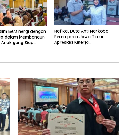
Rafika, Duta Anti Narkoba
slim Bersinergi dengan
Perempuan Jawa Timur
ua dalam Membangun
Apresiasi Kinerja
 Anak yang Siap
Kasatnarkoba Polres
Tantangan Abad 21
Pelabuhan Tanjung Perak