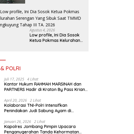
Pembangunan dan
Ketahanan Nasional di
Daerah.
Agustus 4, 2026
Low profile, Ini Dia Sosok
Ketua Pokmas Kelurahan
Serengan Yang Sibuk Saat
TMMD Sengkuyung Tahap
III TA. 2026
 & POLRI
Juli 17, 2025
4 Lihat
Kantor Hukum RAHMAH MARSINAH dan
PARTNERS Hadir di Kraton By Pass Krian
Sidoarjo
April 20, 2026
2 Lihat
Kolaborasi TNI-Polri Intensifkan
Penindakan Judi Sabung Ayam di
Jombang
Januari 26, 2026
2 Lihat
Kapolres Jombang Pimpin Upacara
Penganugerahan Tanda Kehormatan