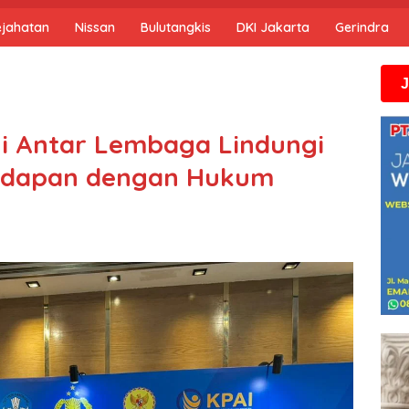
ejahatan
Nissan
Bulutangkis
DKI Jakarta
Gerindra
Jika anda m
rgi Antar Lembaga Lindungi
adapan dengan Hukum