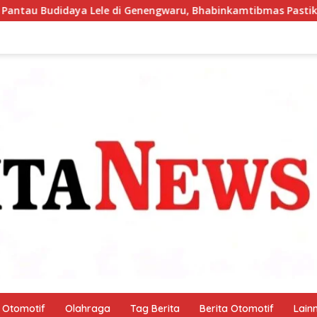
nengwaru, Bhabinkamtibmas Pastikan Pertumbuhan Ikan Berjal
Otomotif
Olahraga
Tag Berita
Berita Otomotif
Lain