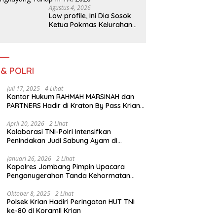
Agustus 4, 2026
Low profile, Ini Dia Sosok
Ketua Pokmas Kelurahan
Serengan Yang Sibuk Saat
TMMD Sengkuyung Tahap
III TA. 2026
 & POLRI
Juli 17, 2025
4 Lihat
Kantor Hukum RAHMAH MARSINAH dan
PARTNERS Hadir di Kraton By Pass Krian
Sidoarjo
April 20, 2026
2 Lihat
Kolaborasi TNI-Polri Intensifkan
Penindakan Judi Sabung Ayam di
Jombang
Januari 26, 2026
2 Lihat
Kapolres Jombang Pimpin Upacara
Penganugerahan Tanda Kehormatan
Satyalancana Pengabdian bagi Personel
Polri
Oktober 8, 2025
2 Lihat
Polsek Krian Hadiri Peringatan HUT TNI
ke-80 di Koramil Krian