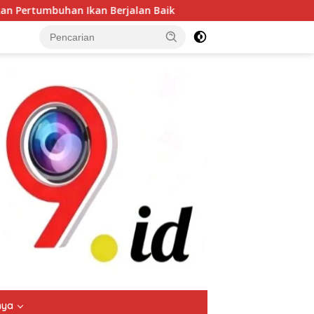
an Baik
Semarak HUT Kemerdekaan RI ke-81, Polsek Budu
tutup
nya