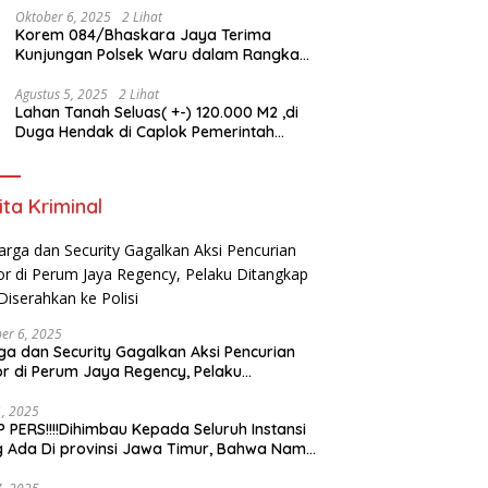
Oktober 6, 2025
2 Lihat
Korem 084/Bhaskara Jaya Terima
Kunjungan Polsek Waru dalam Rangka
HUT ke-80 TNI
Agustus 5, 2025
2 Lihat
Lahan Tanah Seluas( +-) 120.000 M2 ,di
Duga Hendak di Caplok Pemerintah
Kelurahan Pucang Anom
ita Kriminal
er 6, 2025
a dan Security Gagalkan Aksi Pencurian
r di Perum Jaya Regency, Pelaku
ngkap dan Diserahkan ke Polisi
21, 2025
 PERS!!!!Dihimbau Kepada Seluruh Instansi
 Ada Di provinsi Jawa Timur, Bahwa Nama
ebut Bukan Lagi Wartawan KABIRO