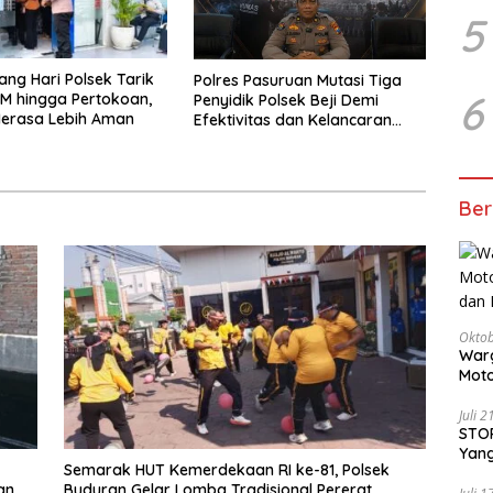
5
iang Hari Polsek Tarik
Polres Pasuruan Mutasi Tiga
6
M hingga Pertokoan,
Penyidik Polsek Beji Demi
erasa Lebih Aman
Efektivitas dan Kelancaran
Proses Penyidikan
Ber
Oktob
Warg
Moto
Dita
Juli 
STOP
Yang
Semarak HUT Kemerdekaan RI ke-81, Polsek
Ters
an
Buduran Gelar Lomba Tradisional Pererat