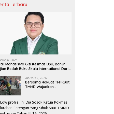
erita Terbaru
ustus 6, 2026
ral! Mahasiswa Gizi Kesmas USU, Banjir
jian Bedah Buku Skala International Dari
 Ribu Rupiah Referensi Akademik Dunia
Agustus 5, 2026
Bersama Rakyat TNI Kuat,
TMMD Wujudkan
Pemerataan
Pembangunan dan
Ketahanan Nasional di
Daerah.