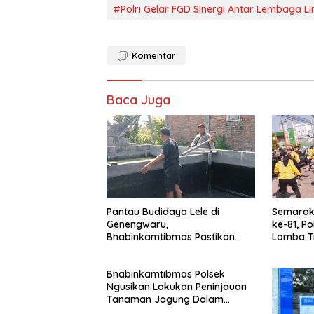
#Polri Gelar FGD Sinergi Antar Lembaga
Komentar
Baca Juga
Pantau Budidaya Lele di
Semarak
Genengwaru,
ke-81, P
Bhabinkamtibmas Pastikan
Lomba Tr
Pertumbuhan Ikan Berjalan
Soliditas
Baik
Bhabinkamtibmas Polsek
Ngusikan Lakukan Peninjauan
Tanaman Jagung Dalam
Rangka Mendukung Ketahanan