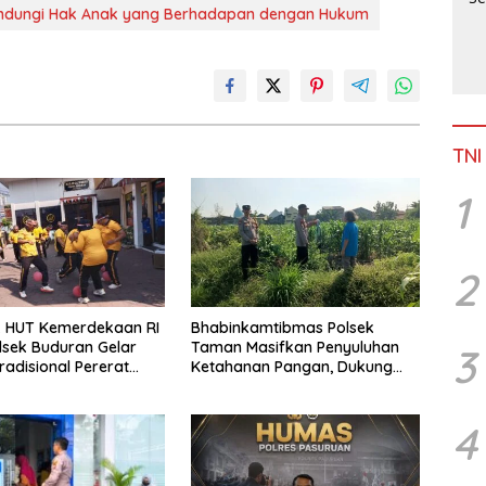
 Lindungi Hak Anak yang Berhadapan dengan Hukum
TNI
1
2
 HUT Kemerdekaan RI
Bhabinkamtibmas Polsek
olsek Buduran Gelar
Taman Masifkan Penyuluhan
3
adisional Pererat
Ketahanan Pangan, Dukung
 Personel
Swasembada Jagung
4