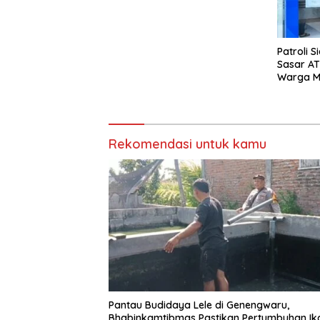
Pangan
Patroli S
Sasar AT
Warga M
Rekomendasi untuk kamu
Pantau Budidaya Lele di Genengwaru,
Bhabinkamtibmas Pastikan Pertumbuhan Ik