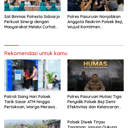
Sat Binmas Polresta Sidoarjo
Polres Pasuruan Nonjobkan
Perkuat Sinergi dengan
Anggota Reskrim Polsek Beji,
Masyarakat Melalui Curhat
Wujud Komitmen
Kamtibmas
Transparansi Penanganan
Dugaan Penganiayaan
Rekomendasi untuk kamu
Patroli Siang Hari Polsek
Polres Pasuruan Mutasi Tiga
Tarik Sasar ATM hingga
Penyidik Polsek Beji Demi
Pertokoan, Warga Merasa
Efektivitas dan Kelancaran
Lebih Aman
Proses Penyidikan
Polsek Diwek Tinjau
Tanaman Jagung Dukung