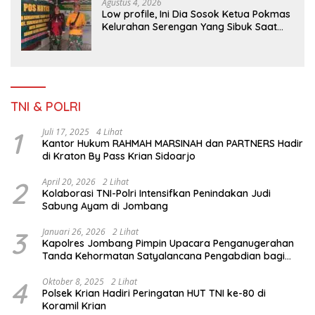
Agustus 4, 2026
Low profile, Ini Dia Sosok Ketua Pokmas
Kelurahan Serengan Yang Sibuk Saat
TMMD Sengkuyung Tahap III TA. 2026
TNI & POLRI
1
Juli 17, 2025
4 Lihat
Kantor Hukum RAHMAH MARSINAH dan PARTNERS Hadir
di Kraton By Pass Krian Sidoarjo
2
April 20, 2026
2 Lihat
Kolaborasi TNI-Polri Intensifkan Penindakan Judi
Sabung Ayam di Jombang
3
Januari 26, 2026
2 Lihat
Kapolres Jombang Pimpin Upacara Penganugerahan
Tanda Kehormatan Satyalancana Pengabdian bagi
Personel Polri
4
Oktober 8, 2025
2 Lihat
Polsek Krian Hadiri Peringatan HUT TNI ke-80 di
Koramil Krian