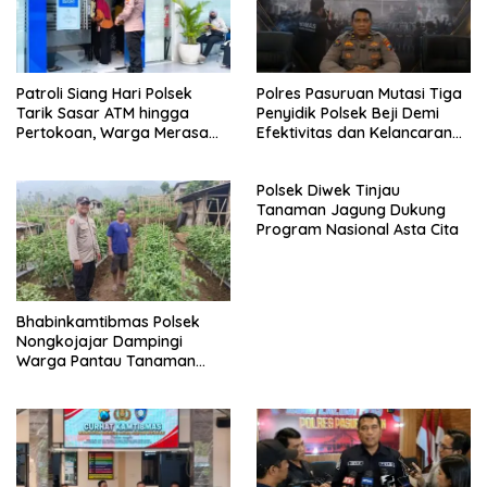
Patroli Siang Hari Polsek
Polres Pasuruan Mutasi Tiga
Tarik Sasar ATM hingga
Penyidik Polsek Beji Demi
Pertokoan, Warga Merasa
Efektivitas dan Kelancaran
Lebih Aman
Proses Penyidikan
Polsek Diwek Tinjau
Tanaman Jagung Dukung
Program Nasional Asta Cita
Bhabinkamtibmas Polsek
Nongkojajar Dampingi
Warga Pantau Tanaman
Tomat Dukung Program
Ketahanan Pangan Nasional