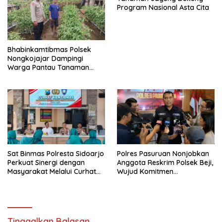
Program Nasional Asta Cita
Bhabinkamtibmas Polsek
Nongkojajar Dampingi
Warga Pantau Tanaman
Tomat Dukung Program
Ketahanan Pangan Nasional
Sat Binmas Polresta Sidoarjo
Polres Pasuruan Nonjobkan
Perkuat Sinergi dengan
Anggota Reskrim Polsek Beji,
Masyarakat Melalui Curhat
Wujud Komitmen
Kamtibmas
Transparansi Penanganan
Dugaan Penganiayaan
Tinggalkan Balasan