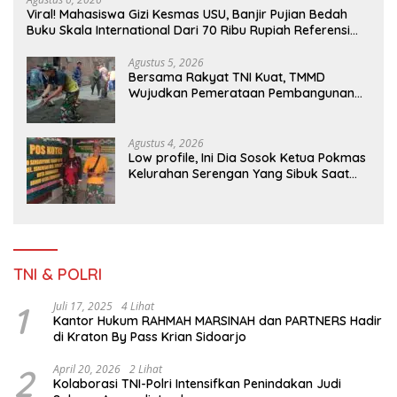
Viral! Mahasiswa Gizi Kesmas USU, Banjir Pujian Bedah
Buku Skala International Dari 70 Ribu Rupiah Referensi
Akademik Dunia
Agustus 5, 2026
Bersama Rakyat TNI Kuat, TMMD
Wujudkan Pemerataan Pembangunan
dan Ketahanan Nasional di Daerah.
Agustus 4, 2026
Low profile, Ini Dia Sosok Ketua Pokmas
Kelurahan Serengan Yang Sibuk Saat
TMMD Sengkuyung Tahap III TA. 2026
TNI & POLRI
1
Juli 17, 2025
4 Lihat
Kantor Hukum RAHMAH MARSINAH dan PARTNERS Hadir
di Kraton By Pass Krian Sidoarjo
2
April 20, 2026
2 Lihat
Kolaborasi TNI-Polri Intensifkan Penindakan Judi