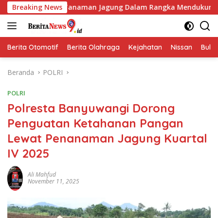
Langsung
an Tanaman Jagung Dalam Rangka Mendukung Ketahanan Pang
Breaking News
ke
konten
Berita Otomotif
Berita Olahraga
Kejahatan
Nissan
Bulut
Beranda
POLRI
POLRI
Polresta Banyuwangi Dorong
Penguatan Ketahanan Pangan
Lewat Penanaman Jagung Kuartal
IV 2025
Ali Mahfud
November 11, 2025