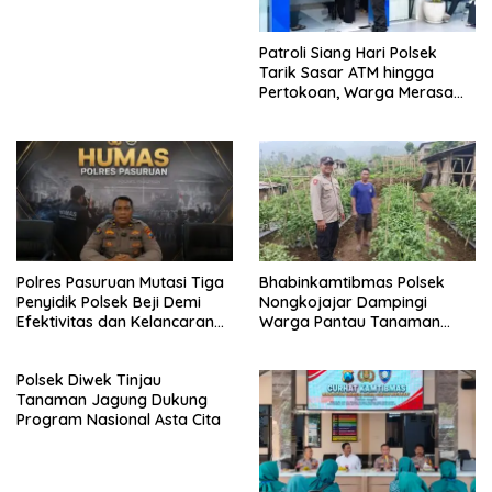
Patroli Siang Hari Polsek
Tarik Sasar ATM hingga
Pertokoan, Warga Merasa
Lebih Aman
Polres Pasuruan Mutasi Tiga
Bhabinkamtibmas Polsek
Penyidik Polsek Beji Demi
Nongkojajar Dampingi
Efektivitas dan Kelancaran
Warga Pantau Tanaman
Proses Penyidikan
Tomat Dukung Program
Ketahanan Pangan Nasional
Polsek Diwek Tinjau
Tanaman Jagung Dukung
Program Nasional Asta Cita