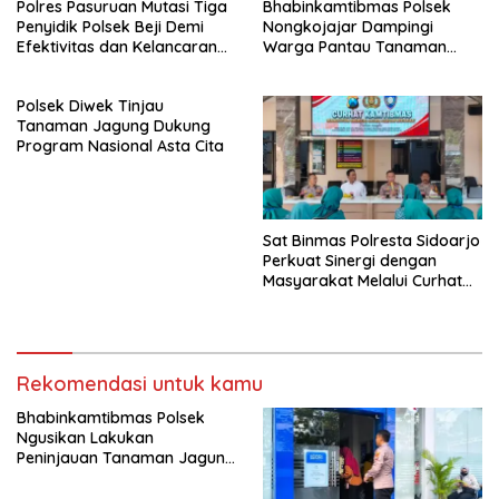
Polres Pasuruan Mutasi Tiga
Bhabinkamtibmas Polsek
Penyidik Polsek Beji Demi
Nongkojajar Dampingi
Efektivitas dan Kelancaran
Warga Pantau Tanaman
Proses Penyidikan
Tomat Dukung Program
Ketahanan Pangan Nasional
Polsek Diwek Tinjau
Tanaman Jagung Dukung
Program Nasional Asta Cita
Sat Binmas Polresta Sidoarjo
Perkuat Sinergi dengan
Masyarakat Melalui Curhat
Kamtibmas
Rekomendasi untuk kamu
Bhabinkamtibmas Polsek
Ngusikan Lakukan
Peninjauan Tanaman Jagung
Dalam Rangka Mendukung
Ketahanan Pangan