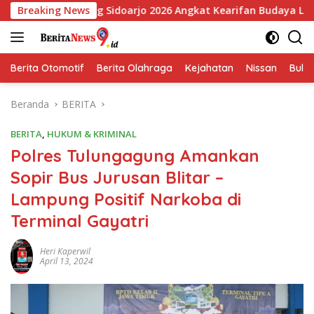
Langsung
ng Sidoarjo 2026 Angkat Kearifan Budaya Lokal
Breaking News
HUT Ke
ke
konten
Berita Otomotif
Berita Olahraga
Kejahatan
Nissan
Bulut
Beranda
BERITA
BERITA
,
HUKUM & KRIMINAL
Polres Tulungagung Amankan
Sopir Bus Jurusan Blitar –
Lampung Positif Narkoba di
Terminal Gayatri
Heri Kaperwil
April 13, 2024