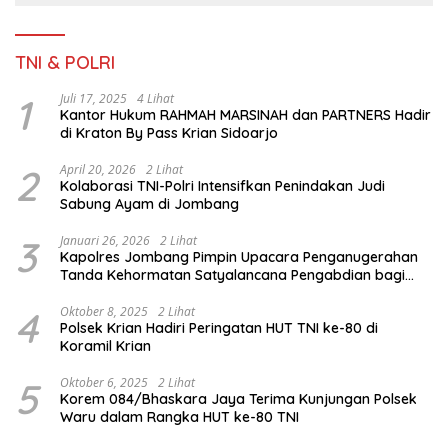
TNI & POLRI
1
Juli 17, 2025
4 Lihat
Kantor Hukum RAHMAH MARSINAH dan PARTNERS Hadir
di Kraton By Pass Krian Sidoarjo
2
April 20, 2026
2 Lihat
Kolaborasi TNI-Polri Intensifkan Penindakan Judi
Sabung Ayam di Jombang
3
Januari 26, 2026
2 Lihat
Kapolres Jombang Pimpin Upacara Penganugerahan
Tanda Kehormatan Satyalancana Pengabdian bagi
Personel Polri
4
Oktober 8, 2025
2 Lihat
Polsek Krian Hadiri Peringatan HUT TNI ke-80 di
Koramil Krian
5
Oktober 6, 2025
2 Lihat
Korem 084/Bhaskara Jaya Terima Kunjungan Polsek
Waru dalam Rangka HUT ke-80 TNI