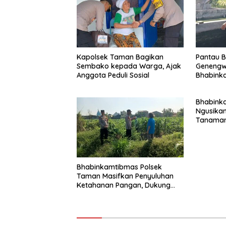
Kapolsek Taman Bagikan
Pantau B
Sembako kepada Warga, Ajak
Genengw
Anggota Peduli Sosial
Bhabink
Pertumbu
Baik
Bhabink
Ngusikan
Tanaman
Rangka 
Pangan
Bhabinkamtibmas Polsek
Taman Masifkan Penyuluhan
Ketahanan Pangan, Dukung
Swasembada Jagung