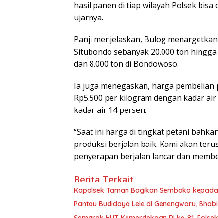
hasil panen di tiap wilayah Polsek bisa
ujarnya.
Panji menjelaskan, Bulog menargetkan
Situbondo sebanyak 20.000 ton hingga a
dan 8.000 ton di Bondowoso.
Ia juga menegaskan, harga pembelian 
Rp5.500 per kilogram dengan kadar air
kadar air 14 persen.
“Saat ini harga di tingkat petani bahka
produksi berjalan baik. Kami akan teru
penyerapan berjalan lancar dan memberi
Berita Terkait
Kapolsek Taman Bagikan Sembako kepada W
Pantau Budidaya Lele di Genengwaru, Bhab
Semarak HUT Kemerdekaan RI ke-81, Polsek 