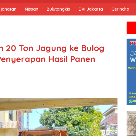
ejahatan
Nissan
Bulutangkis
DKI Jakarta
Gerindra
Jika anda 
im 20 Ton Jagung ke Bulog
enyerapan Hasil Panen