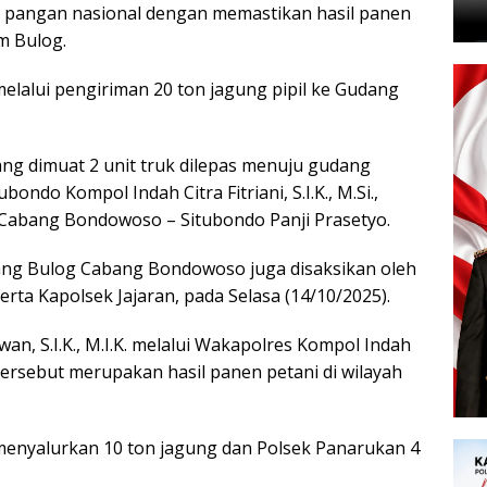
pangan nasional dengan memastikan hasil panen
m Bulog.
melalui pengiriman 20 ton jagung pipil ke Gudang
ang dimuat 2 unit truk dilepas menuju gudang
do Kompol Indah Citra Fitriani, S.I.K., M.Si.,
Cabang Bondowoso – Situbondo Panji Prasetyo.
dang Bulog Cabang Bondowoso juga disaksikan oleh
rta Kapolsek Jajaran, pada Selasa (14/10/2025).
n, S.I.K., M.I.K. melalui Wakapolres Kompol Indah
tersebut merupakan hasil panen petani di wilayah
 menyalurkan 10 ton jagung dan Polsek Panarukan 4