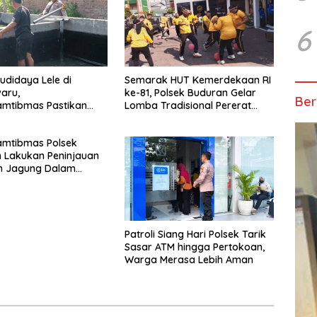
6
udidaya Lele di
Semarak HUT Kemerdekaan RI
aru,
ke-81, Polsek Buduran Gelar
Ber
amtibmas Pastikan
Lomba Tradisional Pererat
han Ikan Berjalan
Soliditas Personel
amtibmas Polsek
 Lakukan Peninjauan
 Jagung Dalam
Mendukung Ketahanan
Patroli Siang Hari Polsek Tarik
Sasar ATM hingga Pertokoan,
Warga Merasa Lebih Aman