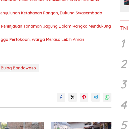
Penyuluhan Ketahanan Pangan, Dukung Swasembada
n Peninjauan Tanaman Jagung Dalam Rangka Mendukung
TNI
1
 hingga Pertokoan, Warga Merasa Lebih Aman
2
ke Bulog Bondowoso
3
4
5