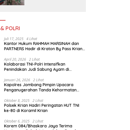
Serengan Yang Sibuk Saat
TMMD Sengkuyung Tahap
III TA. 2026
 & POLRI
Juli 17, 2025
4 Lihat
Kantor Hukum RAHMAH MARSINAH dan
PARTNERS Hadir di Kraton By Pass Krian
Sidoarjo
April 20, 2026
2 Lihat
Kolaborasi TNI-Polri Intensifkan
Penindakan Judi Sabung Ayam di
Jombang
Januari 26, 2026
2 Lihat
Kapolres Jombang Pimpin Upacara
Penganugerahan Tanda Kehormatan
Satyalancana Pengabdian bagi Personel
Polri
Oktober 8, 2025
2 Lihat
Polsek Krian Hadiri Peringatan HUT TNI
ke-80 di Koramil Krian
Oktober 6, 2025
2 Lihat
Korem 084/Bhaskara Jaya Terima