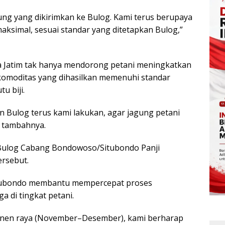
gung yang dikirimkan ke Bulog. Kami terus berupaya
maksimal, sesuai standar yang ditetapkan Bulog,”
a Jatim tak hanya mendorong petani meningkatkan
 komoditas yang dihasilkan memenuhi standar
u biji.
n Bulog terus kami lakukan, agar jagung petani
” tambahnya.
 Bulog Cabang Bondowoso/Situbondo Panji
ersebut.
itubondo membantu mempercepat proses
a di tingkat petani.
anen raya (November–Desember), kami berharap