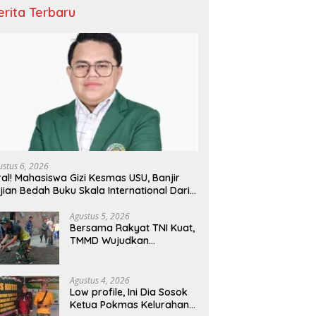
erita Terbaru
ustus 6, 2026
ral! Mahasiswa Gizi Kesmas USU, Banjir
jian Bedah Buku Skala International Dari
 Ribu Rupiah Referensi Akademik Dunia
Agustus 5, 2026
Bersama Rakyat TNI Kuat,
TMMD Wujudkan
Pemerataan
Pembangunan dan
Ketahanan Nasional di
Agustus 4, 2026
Daerah.
Low profile, Ini Dia Sosok
Ketua Pokmas Kelurahan