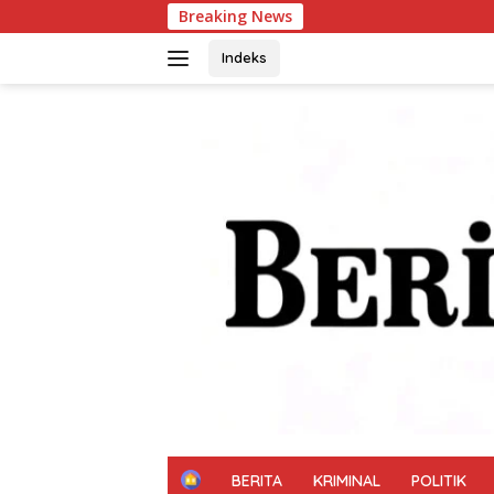
Langsung
Breaking News
Kapolsek Taman Bagika
ke
konten
Indeks
H
BERITA
KRIMINAL
POLITIK