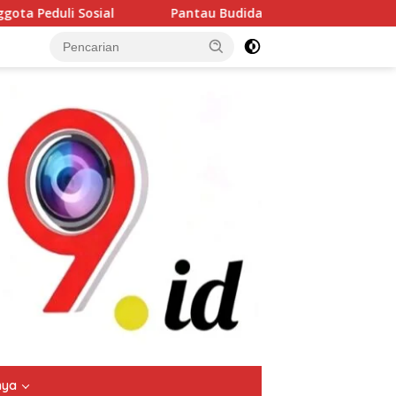
Pantau Budidaya Lele di Genengwaru, Bhabinkamtibmas Pastika
tutup
nya