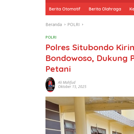
o
m
Berita Otomotif
Berita Olahraga
K
e
Beranda
POLRI
POLRI
Polres Situbondo Kir
Bondowoso, Dukung P
Petani
Ali Mahfud
Oktober 15, 2025