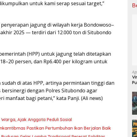
 dikumpulkan untuk kami serap sesuai target,”
B
 penyerapan jagung di wilayah kerja Bondowoso–
khir 2025 — terdiri dari 12.000 ton di Situbondo
pemerintah (HPP) untuk jagung telah ditetapkan
 18–20 persen, dan Rp6.400 per kilogram untuk
Ag
Vi
n sudah di atas HPP, artinya permintaan tinggi dan
Pu
70
s bersinergi dengan Polres Situbondo agar
 manfaat bagi petani,” kata Panji. (Ali news)
arga, Ajak Anggota Peduli Sosial
inkamtibmas Pastikan Pertumbuhan Ikan Berjalan Baik
Buduran Gelar Lomba Tradisional Pererat Soliditas