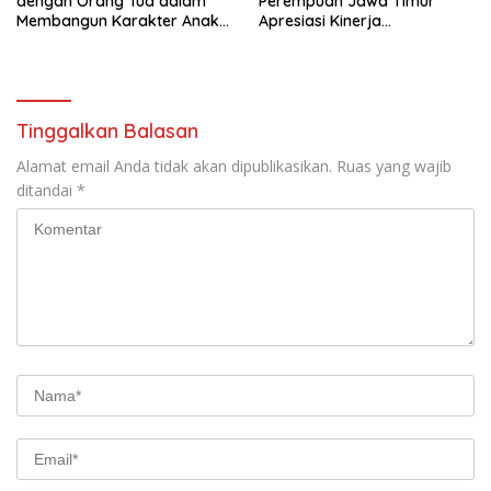
dengan Orang Tua dalam
Perempuan Jawa Timur
Membangun Karakter Anak
Apresiasi Kinerja
yang Siap Hadapi Tantangan
Kasatnarkoba Polres
Abad 21
Pelabuhan Tanjung Perak
Tinggalkan Balasan
Alamat email Anda tidak akan dipublikasikan.
Ruas yang wajib
ditandai
*