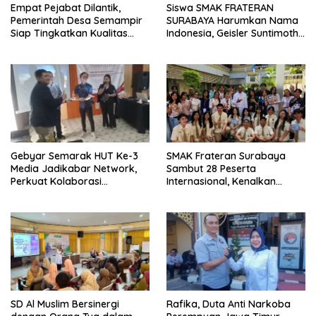
Empat Pejabat Dilantik,
Siswa SMAK FRATERAN
Pemerintah Desa Semampir
SURABAYA Harumkan Nama
Siap Tingkatkan Kualitas
Indonesia, Geisler Suntimothy
Pelayanan Publik
Torehkan Prestasi di Ajang
Matematika Internasional
Gebyar Semarak HUT Ke-3
SMAK Frateran Surabaya
Media Jadikabar Network,
Sambut 28 Peserta
Perkuat Kolaborasi
Internasional, Kenalkan
Wujudkan Jurnalisme
Budaya Lokal Lewat Ecoprint
Berkualitas dan Dukung
dan Kuliner Tradisional
Pariwisata Kota Malang
SD Al Muslim Bersinergi
Rafika, Duta Anti Narkoba