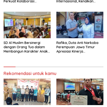
Perkuat Kolaborasi
Internasional, Kenalkan
Wujudkan Jurnalisme
Budaya Lokal Lewat Ecoprint
Berkualitas dan Dukung
dan Kuliner Tradisional
Pariwisata Kota Malang
SD Al Muslim Bersinergi
Rafika, Duta Anti Narkoba
dengan Orang Tua dalam
Perempuan Jawa Timur
Membangun Karakter Anak
Apresiasi Kinerja
yang Siap Hadapi Tantangan
Kasatnarkoba Polres
Abad 21
Pelabuhan Tanjung Perak
Rekomendasi untuk kamu