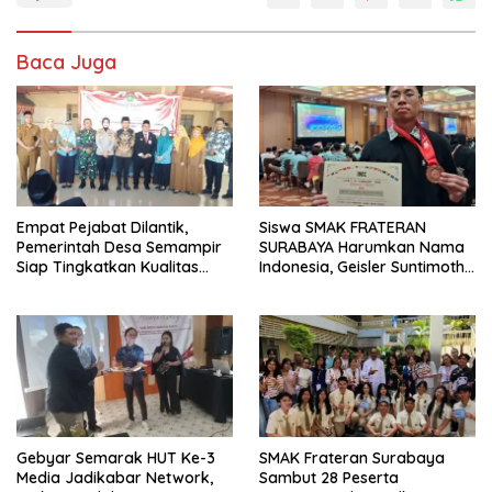
Baca Juga
Empat Pejabat Dilantik,
Siswa SMAK FRATERAN
Pemerintah Desa Semampir
SURABAYA Harumkan Nama
Siap Tingkatkan Kualitas
Indonesia, Geisler Suntimothy
Pelayanan Publik
Torehkan Prestasi di Ajang
Matematika Internasional
Gebyar Semarak HUT Ke-3
SMAK Frateran Surabaya
Media Jadikabar Network,
Sambut 28 Peserta