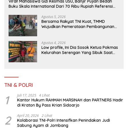
Viral! Mahasiswa Gizi Kesmas USU, Banjir Pujian Bedah
Buku Skala International Dari 70 Ribu Rupiah Referensi
Akademik Dunia
Agustus 5, 2026
Bersama Rakyat TNI Kuat, TMMD
Wujudkan Pemerataan Pembangunan
dan Ketahanan Nasional di Daerah.
Agustus 4, 2026
Low profile, Ini Dia Sosok Ketua Pokmas
Kelurahan Serengan Yang Sibuk Saat
TMMD Sengkuyung Tahap III TA. 2026
TNI & POLRI
1
Juli 17, 2025
4 Lihat
Kantor Hukum RAHMAH MARSINAH dan PARTNERS Hadir
di Kraton By Pass Krian Sidoarjo
2
April 20, 2026
2 Lihat
Kolaborasi TNI-Polri Intensifkan Penindakan Judi
Sabung Ayam di Jombang