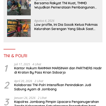
Bersama Rakyat TNI Kuat, TMMD
Wujudkan Pemerataan Pembangunan
dan Ketahanan Nasional di Daerah.
Agustus 4, 2026
Low profile, Ini Dia Sosok Ketua Pokmas
Kelurahan Serengan Yang Sibuk Saat
TMMD Sengkuyung Tahap III TA. 2026
TNI & POLRI
1
Juli 17, 2025
4 Lihat
Kantor Hukum RAHMAH MARSINAH dan PARTNERS Hadir
di Kraton By Pass Krian Sidoarjo
2
April 20, 2026
2 Lihat
Kolaborasi TNI-Polri Intensifkan Penindakan Judi
Sabung Ayam di Jombang
3
Januari 26, 2026
2 Lihat
Kapolres Jombang Pimpin Upacara Penganugerahan
Tanda Kehormatan Satyalancana Pengabdian bagi