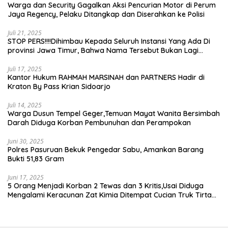
Warga dan Security Gagalkan Aksi Pencurian Motor di Perum
Jaya Regency, Pelaku Ditangkap dan Diserahkan ke Polisi
Juli 21, 2025
STOP PERS!!!!Dihimbau Kepada Seluruh Instansi Yang Ada Di
provinsi Jawa Timur, Bahwa Nama Tersebut Bukan Lagi
Wartawan KABIRO Beritanews9.id
Juli 17, 2025
Kantor Hukum RAHMAH MARSINAH dan PARTNERS Hadir di
Kraton By Pass Krian Sidoarjo
Juli 14, 2025
Warga Dusun Tempel Geger,Temuan Mayat Wanita Bersimbah
Darah Diduga Korban Pembunuhan dan Perampokan
Juni 30, 2025
Polres Pasuruan Bekuk Pengedar Sabu, Amankan Barang
Bukti 51,83 Gram
Juni 17, 2025
5 Orang Menjadi Korban 2 Tewas dan 3 Kritis,Usai Diduga
Mengalami Keracunan Zat Kimia Ditempat Cucian Truk Tirta
Abadi By Pass Krian