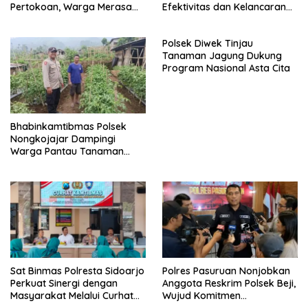
Pertokoan, Warga Merasa
Efektivitas dan Kelancaran
Lebih Aman
Proses Penyidikan
Polsek Diwek Tinjau
Tanaman Jagung Dukung
Program Nasional Asta Cita
Bhabinkamtibmas Polsek
Nongkojajar Dampingi
Warga Pantau Tanaman
Tomat Dukung Program
Ketahanan Pangan Nasional
Sat Binmas Polresta Sidoarjo
Polres Pasuruan Nonjobkan
Perkuat Sinergi dengan
Anggota Reskrim Polsek Beji,
Masyarakat Melalui Curhat
Wujud Komitmen
Kamtibmas
Transparansi Penanganan