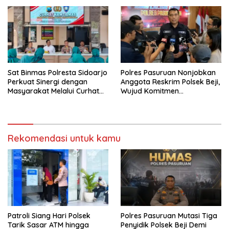
Ketahanan Pangan Nasional
Sat Binmas Polresta Sidoarjo
Polres Pasuruan Nonjobkan
Perkuat Sinergi dengan
Anggota Reskrim Polsek Beji,
Masyarakat Melalui Curhat
Wujud Komitmen
Kamtibmas
Transparansi Penanganan
Dugaan Penganiayaan
Rekomendasi untuk kamu
Patroli Siang Hari Polsek
Polres Pasuruan Mutasi Tiga
Tarik Sasar ATM hingga
Penyidik Polsek Beji Demi