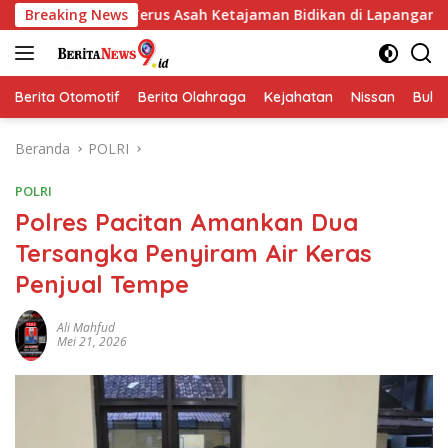
Langsung
n Terus Asah Ketajaman Bidikan di Lapangan Tembak
Breaking News
In
ke
konten
Berita Otomotif
Berita Olahraga
Kejahatan
Nissan
Bulut
Beranda
POLRI
POLRI
Polres Pacitan Amankan Dua
Tersangka Penyiram Air Keras
Penjual Tempe
Ali Mahfud
Mei 21, 2026