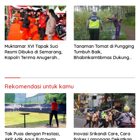
Muktamar XVI Tapak Suci
Tanaman Tomat di Pungging
Resmi Dibuka di Semarang,
Tumbuh Baik,
Kapolri Terima Anugerah
Bhabinkamtibmas Dukung
Anggota Kehormatan
Suksesnya Ketahanan
Pangan Nasional
Rekomendasi untuk kamu
Tak Puas dengan Prestasi,
Inovasi Srikandi Care, Cara
AKP Adik Agus Putrawan
Polres Lamongan Dekatkan