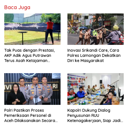
Baca Juga
Tak Puas dengan Prestasi,
Inovasi Srikandi Care, Cara
AKP Adik Agus Putrawan
Polres Lamongan Dekatkan
Terus Asah Ketajaman
Diri ke Masyarakat
Bidikan di Lapangan Tembak
Polri Pastikan Proses
Kapolri Dukung Dialog
Pemeriksaan Personel di
Penyusunan RUU
Aceh Dilaksanakan Secara
Ketenagakerjaan, Siap Jadi
Profesional dan Transparan
Jembatan Aspirasi Buruh