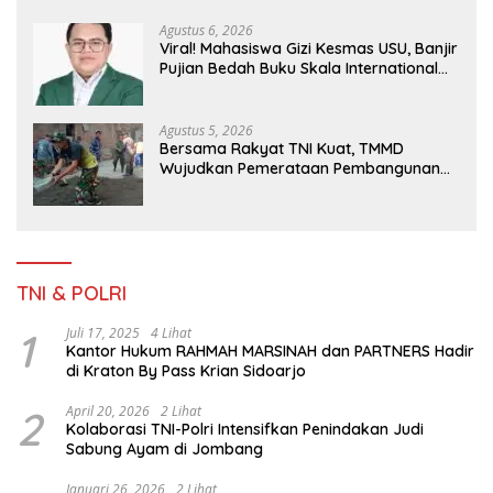
Agustus 6, 2026
Viral! Mahasiswa Gizi Kesmas USU, Banjir
Pujian Bedah Buku Skala International
Dari 70 Ribu Rupiah Referensi Akademik
Dunia
Agustus 5, 2026
Bersama Rakyat TNI Kuat, TMMD
Wujudkan Pemerataan Pembangunan
dan Ketahanan Nasional di Daerah.
TNI & POLRI
1
Juli 17, 2025
4 Lihat
Kantor Hukum RAHMAH MARSINAH dan PARTNERS Hadir
di Kraton By Pass Krian Sidoarjo
2
April 20, 2026
2 Lihat
Kolaborasi TNI-Polri Intensifkan Penindakan Judi
Sabung Ayam di Jombang
Januari 26, 2026
2 Lihat