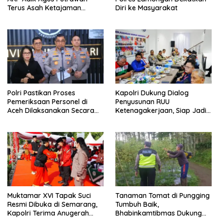
Terus Asah Ketajaman
Diri ke Masyarakat
Bidikan di Lapangan Tembak
Polri Pastikan Proses
Kapolri Dukung Dialog
Pemeriksaan Personel di
Penyusunan RUU
Aceh Dilaksanakan Secara
Ketenagakerjaan, Siap Jadi
Profesional dan Transparan
Jembatan Aspirasi Buruh
Muktamar XVI Tapak Suci
Tanaman Tomat di Pungging
Resmi Dibuka di Semarang,
Tumbuh Baik,
Kapolri Terima Anugerah
Bhabinkamtibmas Dukung