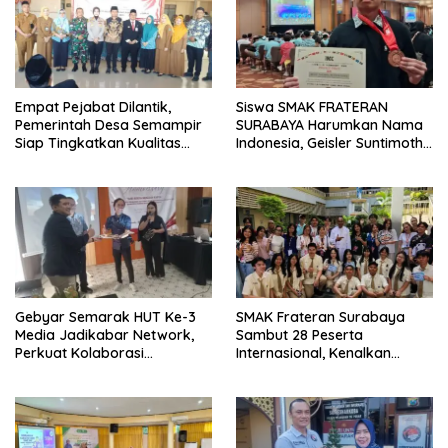
Empat Pejabat Dilantik,
Siswa SMAK FRATERAN
Pemerintah Desa Semampir
SURABAYA Harumkan Nama
Siap Tingkatkan Kualitas
Indonesia, Geisler Suntimothy
Pelayanan Publik
Torehkan Prestasi di Ajang
Matematika Internasional
Gebyar Semarak HUT Ke-3
SMAK Frateran Surabaya
Media Jadikabar Network,
Sambut 28 Peserta
Perkuat Kolaborasi
Internasional, Kenalkan
Wujudkan Jurnalisme
Budaya Lokal Lewat Ecoprint
Berkualitas dan Dukung
dan Kuliner Tradisional
Pariwisata Kota Malang