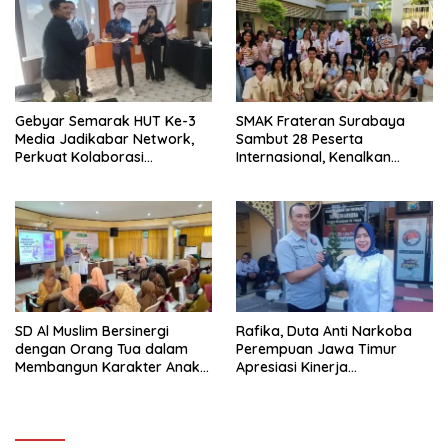
Gebyar Semarak HUT Ke-3
SMAK Frateran Surabaya
Media Jadikabar Network,
Sambut 28 Peserta
Perkuat Kolaborasi
Internasional, Kenalkan
Wujudkan Jurnalisme
Budaya Lokal Lewat Ecoprint
Berkualitas dan Dukung
dan Kuliner Tradisional
Pariwisata Kota Malang
SD Al Muslim Bersinergi
Rafika, Duta Anti Narkoba
dengan Orang Tua dalam
Perempuan Jawa Timur
Membangun Karakter Anak
Apresiasi Kinerja
yang Siap Hadapi Tantangan
Kasatnarkoba Polres
Abad 21
Pelabuhan Tanjung Perak