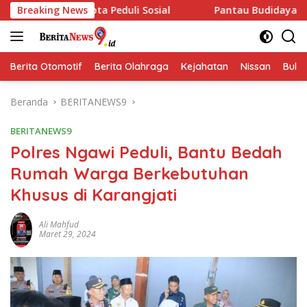
Langsung
a Peduli Sosial
Breaking News
Pantau Budidaya Lele di Genengwaru,
ke
konten
Berita Otomotif
Berita Olahraga
Kejahatan
Nissan
Bulut
Beranda
BERITANEWS9
BERITANEWS9
Polres Ngawi Peduli, Bantu Bedah
Rumah Warga Berkebutuhan
Khusus di Karangjati
Ali Mahfud
Maret 29, 2024