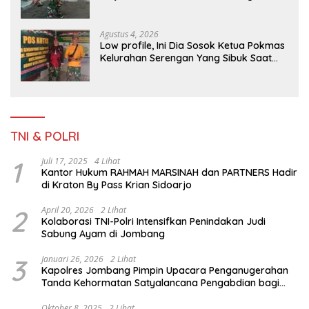
dan Ketahanan Nasional di Daerah.
Agustus 4, 2026
Low profile, Ini Dia Sosok Ketua Pokmas
Kelurahan Serengan Yang Sibuk Saat
TMMD Sengkuyung Tahap III TA. 2026
TNI & POLRI
1
Juli 17, 2025
4 Lihat
Kantor Hukum RAHMAH MARSINAH dan PARTNERS Hadir
di Kraton By Pass Krian Sidoarjo
2
April 20, 2026
2 Lihat
Kolaborasi TNI-Polri Intensifkan Penindakan Judi
Sabung Ayam di Jombang
3
Januari 26, 2026
2 Lihat
Kapolres Jombang Pimpin Upacara Penganugerahan
Tanda Kehormatan Satyalancana Pengabdian bagi
Personel Polri
Oktober 8, 2025
2 Lihat