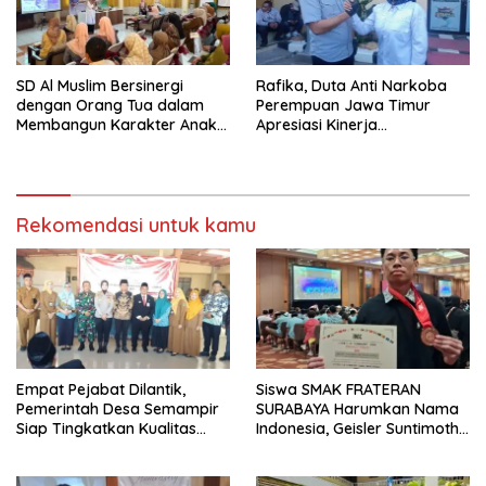
SD Al Muslim Bersinergi
Rafika, Duta Anti Narkoba
dengan Orang Tua dalam
Perempuan Jawa Timur
Membangun Karakter Anak
Apresiasi Kinerja
yang Siap Hadapi Tantangan
Kasatnarkoba Polres
Abad 21
Pelabuhan Tanjung Perak
Rekomendasi untuk kamu
Empat Pejabat Dilantik,
Siswa SMAK FRATERAN
Pemerintah Desa Semampir
SURABAYA Harumkan Nama
Siap Tingkatkan Kualitas
Indonesia, Geisler Suntimothy
Pelayanan Publik
Torehkan Prestasi di Ajang
Matematika Internasional