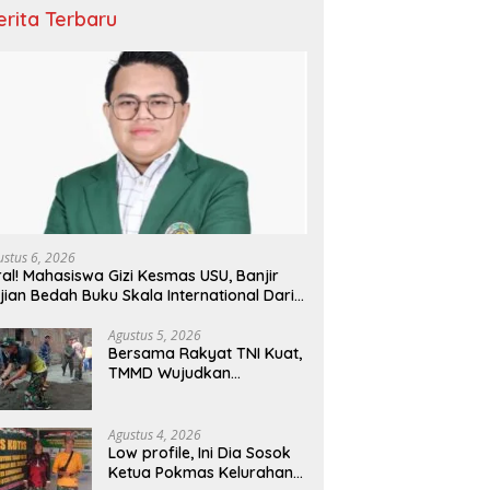
erita Terbaru
ustus 6, 2026
ral! Mahasiswa Gizi Kesmas USU, Banjir
jian Bedah Buku Skala International Dari
 Ribu Rupiah Referensi Akademik Dunia
Agustus 5, 2026
Bersama Rakyat TNI Kuat,
TMMD Wujudkan
Pemerataan
Pembangunan dan
Ketahanan Nasional di
Agustus 4, 2026
Daerah.
Low profile, Ini Dia Sosok
Ketua Pokmas Kelurahan