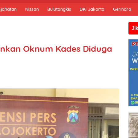
ejahatan
Nissan
Bulutangkis
DKI Jakarta
Gerindra
Jika anda mem
ankan Oknum Kades Diduga