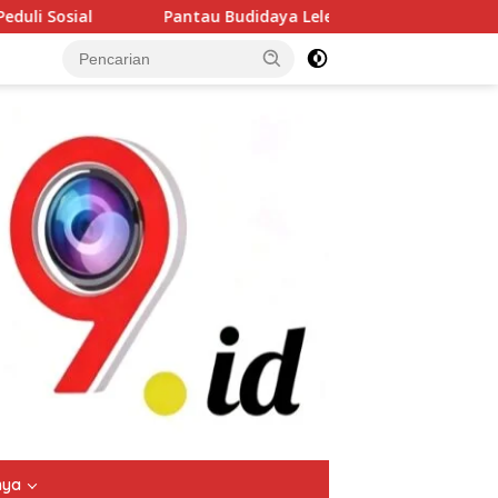
Budidaya Lele di Genengwaru, Bhabinkamtibmas Pastikan Pertu
tutup
nya