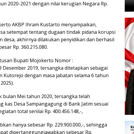
n 2020-2021 dengan nilai kerugian Negara Rp.
okerto AKBP Ihram Kustarto menyampaikan,
esa setempat tentang dugaan tindak pidana korupsi
desa, akhirnya dilakukan penyidikan dan berhasil
sar Rp. 360.215.080.
tusan Bupati Mojokerto Nomor :
9 Desember 2019, tersangka ditetapkan sebagai
Kutorejo dengan masa jabatan selama 6 tahun
2025).
 bulan Mei tahun 2020, tersangka telah
ng kas Desa Sampangagung di Bank Jatim sesuai
iatan total senilai Rp. 400.456.148,-,
an hanya sebesar Rp. 229.900.000,-, sehingga
dapat dipertanggungjawabkan sebesar Rp.