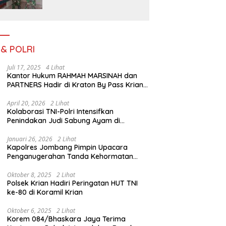
Serengan Yang Sibuk Saat
TMMD Sengkuyung Tahap
III TA. 2026
 & POLRI
Juli 17, 2025
4 Lihat
Kantor Hukum RAHMAH MARSINAH dan
PARTNERS Hadir di Kraton By Pass Krian
Sidoarjo
April 20, 2026
2 Lihat
Kolaborasi TNI-Polri Intensifkan
Penindakan Judi Sabung Ayam di
Jombang
Januari 26, 2026
2 Lihat
Kapolres Jombang Pimpin Upacara
Penganugerahan Tanda Kehormatan
Satyalancana Pengabdian bagi Personel
Polri
Oktober 8, 2025
2 Lihat
Polsek Krian Hadiri Peringatan HUT TNI
ke-80 di Koramil Krian
Oktober 6, 2025
2 Lihat
Korem 084/Bhaskara Jaya Terima