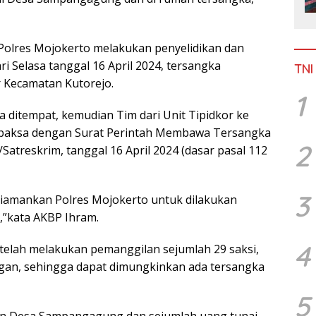
m Polres Mojokerto melakukan penyelidikan dan
 Selasa tanggal 16 April 2024, tersangka
TNI
or Kecamatan Kutorejo.
1
a ditempat, kemudian Tim dari Unit Tipidkor ke
 paksa dengan Surat Perintah Membawa Tersangka
2
Satreskrim, tanggal 16 April 2024 (dasar pasal 112
3
diamankan Polres Mojokerto untuk dilakukan
,”kata AKBP Ihram.
4
a telah melakukan pemanggilan sejumlah 29 saksi,
gan, sehingga dapat dimungkinkan ada tersangka
5
en Desa Sampangagung dan sejumlah uang tunai