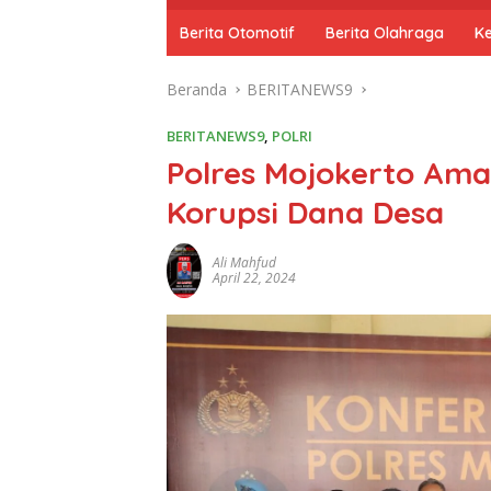
o
m
Berita Otomotif
Berita Olahraga
K
e
Beranda
BERITANEWS9
BERITANEWS9
,
POLRI
Polres Mojokerto Am
Korupsi Dana Desa
Ali Mahfud
April 22, 2024