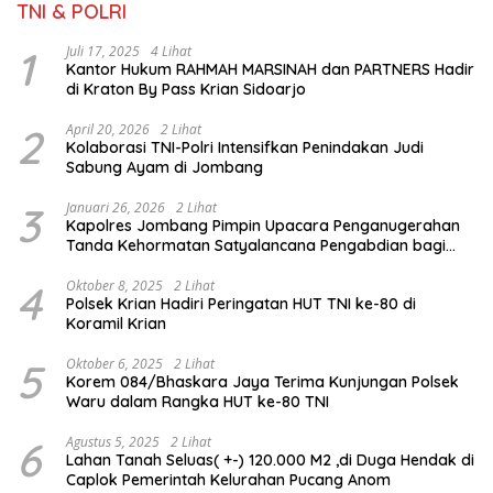
TNI & POLRI
1
Juli 17, 2025
4 Lihat
Kantor Hukum RAHMAH MARSINAH dan PARTNERS Hadir
di Kraton By Pass Krian Sidoarjo
2
April 20, 2026
2 Lihat
Kolaborasi TNI-Polri Intensifkan Penindakan Judi
Sabung Ayam di Jombang
3
Januari 26, 2026
2 Lihat
Kapolres Jombang Pimpin Upacara Penganugerahan
Tanda Kehormatan Satyalancana Pengabdian bagi
Personel Polri
4
Oktober 8, 2025
2 Lihat
Polsek Krian Hadiri Peringatan HUT TNI ke-80 di
Koramil Krian
5
Oktober 6, 2025
2 Lihat
Korem 084/Bhaskara Jaya Terima Kunjungan Polsek
Waru dalam Rangka HUT ke-80 TNI
6
Agustus 5, 2025
2 Lihat
Lahan Tanah Seluas( +-) 120.000 M2 ,di Duga Hendak di
Caplok Pemerintah Kelurahan Pucang Anom