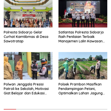
Polresta Sidoarjo Gelar
Satlantas Polresta Sidoarjo
Curhat Kamtibmas di Desa
Raih Penilaian Terbaik
Sawotratap
Manajemen Lalin Kawasan
Terminal di Operasi Ketupat
Semeru
Polwan Jenggala Presisi
Polsek Prambon Masifkan
Patroli ke Sekolah, Motivasi
Pendampingan Petani,
Giat Belajar dan Edukasi
Optimalkan Lahan Jagung
Cegah Bullying
Dukung Ketahanan Pangan