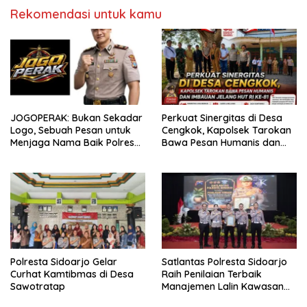
Rekomendasi untuk kamu
JOGOPERAK: Bukan Sekadar
Perkuat Sinergitas di Desa
Logo, Sebuah Pesan untuk
Cengkok, Kapolsek Tarokan
Menjaga Nama Baik Polres
Bawa Pesan Humanis dan
Pelabuhan Tanjung Perak
Imbauan Jelang HUT RI ke-81
Polresta Sidoarjo Gelar
Satlantas Polresta Sidoarjo
Curhat Kamtibmas di Desa
Raih Penilaian Terbaik
Sawotratap
Manajemen Lalin Kawasan
Terminal di Operasi Ketupat