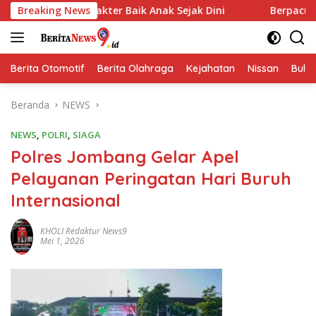
Langsung
rakter Baik Anak Sejak Dini
Breaking News
Berpacu dengan Waktu! Sa
ke
konten
Berita Otomotif
Berita Olahraga
Kejahatan
Nissan
Bulut
Beranda
NEWS
NEWS
,
POLRI
,
SIAGA
Polres Jombang Gelar Apel
Pelayanan Peringatan Hari Buruh
Internasional
KHOLI Redaktur News9
Mei 1, 2026