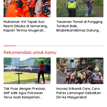
Muktamar XVI Tapak Suci
Tanaman Tomat di Pungging
Resmi Dibuka di Semarang,
Tumbuh Baik,
Kapolri Terima Anugerah
Bhabinkamtibmas Dukung
Anggota Kehormatan
Suksesnya Ketahanan
Pangan Nasional
Rekomendasi untuk kamu
Tak Puas dengan Prestasi,
Inovasi Srikandi Care, Cara
AKP Adik Agus Putrawan
Polres Lamongan Dekatkan
Terus Asah Ketajaman
Diri ke Masyarakat
Bidikan di Lapangan Tembak