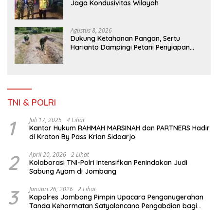
Jaga Kondusivitas Wilayah
Agustus 8, 2026
Dukung Ketahanan Pangan, Sertu
Harianto Dampingi Petani Penyiapan
Lahan Sawah Di Desa Ngoran
TNI & POLRI
1
Juli 17, 2025
4 Lihat
Kantor Hukum RAHMAH MARSINAH dan PARTNERS Hadir
di Kraton By Pass Krian Sidoarjo
2
April 20, 2026
2 Lihat
Kolaborasi TNI-Polri Intensifkan Penindakan Judi
Sabung Ayam di Jombang
3
Januari 26, 2026
2 Lihat
Kapolres Jombang Pimpin Upacara Penganugerahan
Tanda Kehormatan Satyalancana Pengabdian bagi
Personel Polri