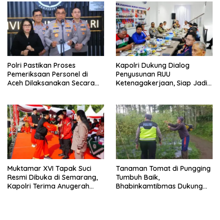
Polri Pastikan Proses
Kapolri Dukung Dialog
Pemeriksaan Personel di
Penyusunan RUU
Aceh Dilaksanakan Secara
Ketenagakerjaan, Siap Jadi
Profesional dan Transparan
Jembatan Aspirasi Buruh
Muktamar XVI Tapak Suci
Tanaman Tomat di Pungging
Resmi Dibuka di Semarang,
Tumbuh Baik,
Kapolri Terima Anugerah
Bhabinkamtibmas Dukung
Anggota Kehormatan
Suksesnya Ketahanan
Pangan Nasional