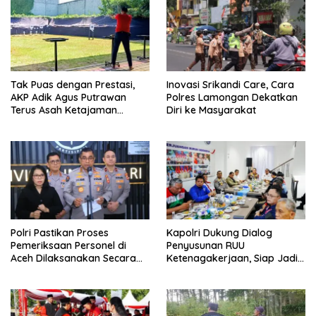
Tak Puas dengan Prestasi,
Inovasi Srikandi Care, Cara
AKP Adik Agus Putrawan
Polres Lamongan Dekatkan
Terus Asah Ketajaman
Diri ke Masyarakat
Bidikan di Lapangan Tembak
Polri Pastikan Proses
Kapolri Dukung Dialog
Pemeriksaan Personel di
Penyusunan RUU
Aceh Dilaksanakan Secara
Ketenagakerjaan, Siap Jadi
Profesional dan Transparan
Jembatan Aspirasi Buruh