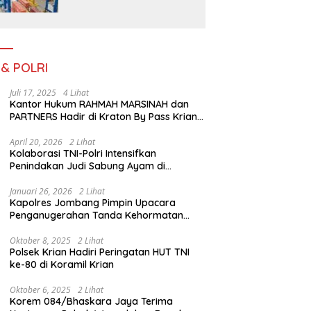
Pada Bulan Juli 2026
 & POLRI
Juli 17, 2025
4 Lihat
Kantor Hukum RAHMAH MARSINAH dan
PARTNERS Hadir di Kraton By Pass Krian
Sidoarjo
April 20, 2026
2 Lihat
Kolaborasi TNI-Polri Intensifkan
Penindakan Judi Sabung Ayam di
Jombang
Januari 26, 2026
2 Lihat
Kapolres Jombang Pimpin Upacara
Penganugerahan Tanda Kehormatan
Satyalancana Pengabdian bagi Personel
Polri
Oktober 8, 2025
2 Lihat
Polsek Krian Hadiri Peringatan HUT TNI
ke-80 di Koramil Krian
Oktober 6, 2025
2 Lihat
Korem 084/Bhaskara Jaya Terima