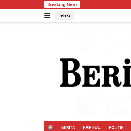
Langsung
Breaking News
Polwan Polresta S
ke
konten
Indeks
H
BERITA
KRIMINAL
POLITIK