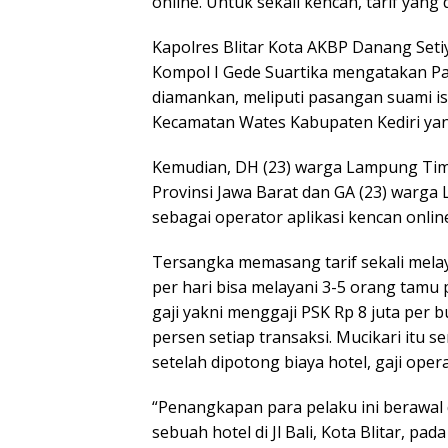
online. Untuk sekali kencan, tarif yang 
Kapolres Blitar Kota AKBP Danang Setiyo
Kompol I Gede Suartika mengatakan Pa
diamankan, meliputi pasangan suami ist
Kecamatan Wates Kabupaten Kediri yang
Kemudian, DH (23) warga Lampung Tim
Provinsi Jawa Barat dan GA (23) warg
sebagai operator aplikasi kencan onlin
Tersangka memasang tarif sekali mela
per hari bisa melayani 3-5 orang tamu
gaji yakni menggaji PSK Rp 8 juta per
persen setiap transaksi. Mucikari itu 
setelah dipotong biaya hotel, gaji opera
“Penangkapan para pelaku ini berawal 
sebuah hotel di Jl Bali, Kota Blitar, p