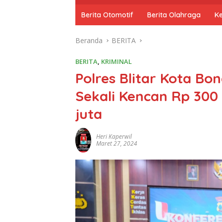
o
m
Berita Otomotif
Berita Olahraga
K
e
Beranda
BERITA
BERITA
,
KRIMINAL
Polres Blitar Kota Bon
Sekali Kencan Rp 300 
juta
Heri Kaperwil
Maret 27, 2024