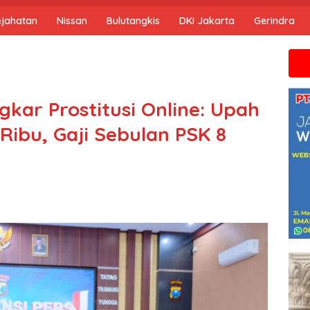
ejahatan
Nissan
Bulutangkis
DKI Jakarta
Gerindra
Jika anda m
gkar Prostitusi Online: Upah
Ribu, Gaji Sebulan PSK 8