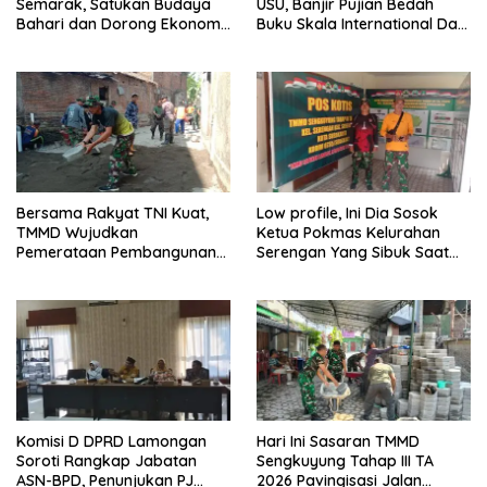
Semarak, Satukan Budaya
USU, Banjir Pujian Bedah
Bahari dan Dorong Ekonomi
Buku Skala International Dari
Masyarakat
70 Ribu Rupiah Referensi
Akademik Dunia
Bersama Rakyat TNI Kuat,
Low profile, Ini Dia Sosok
TMMD Wujudkan
Ketua Pokmas Kelurahan
Pemerataan Pembangunan
Serengan Yang Sibuk Saat
dan Ketahanan Nasional di
TMMD Sengkuyung Tahap III
Daerah.
TA. 2026
Komisi D DPRD Lamongan
Hari Ini Sasaran TMMD
Soroti Rangkap Jabatan
Sengkuyung Tahap III TA
ASN-BPD, Penunjukan PJ
2026 Pavingisasi Jalan