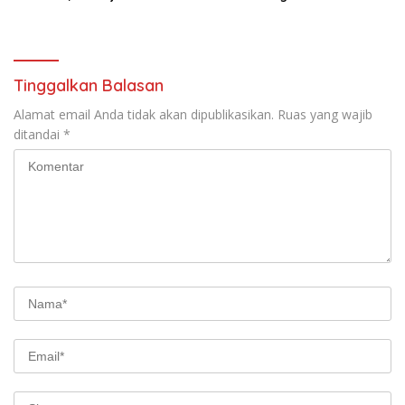
Kepala Desa hingga
Sepanjang 97 Meter, Lebar
Rekrutmen Perangkat Desa
4,5 Meter Mulai di Garap
Tinggalkan Balasan
Alamat email Anda tidak akan dipublikasikan.
Ruas yang wajib
ditandai
*