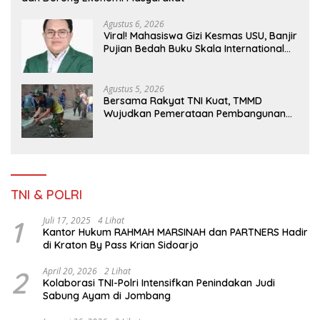
Agustus 6, 2026
Viral! Mahasiswa Gizi Kesmas USU, Banjir
Pujian Bedah Buku Skala International
Dari 70 Ribu Rupiah Referensi Akademik
Dunia
Agustus 5, 2026
Bersama Rakyat TNI Kuat, TMMD
Wujudkan Pemerataan Pembangunan
dan Ketahanan Nasional di Daerah.
TNI & POLRI
1
Juli 17, 2025
4 Lihat
Kantor Hukum RAHMAH MARSINAH dan PARTNERS Hadir
di Kraton By Pass Krian Sidoarjo
2
April 20, 2026
2 Lihat
Kolaborasi TNI-Polri Intensifkan Penindakan Judi
Sabung Ayam di Jombang