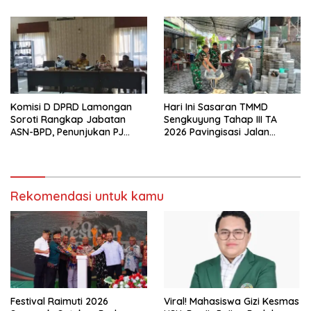
Daerah.
TA. 2026
Komisi D DPRD Lamongan
Hari Ini Sasaran TMMD
Soroti Rangkap Jabatan
Sengkuyung Tahap III TA
ASN-BPD, Penunjukan PJ
2026 Pavingisasi Jalan
Kepala Desa hingga
Sepanjang 97 Meter, Lebar
Rekrutmen Perangkat Desa
4,5 Meter Mulai di Garap
Rekomendasi untuk kamu
Festival Raimuti 2026
Viral! Mahasiswa Gizi Kesmas