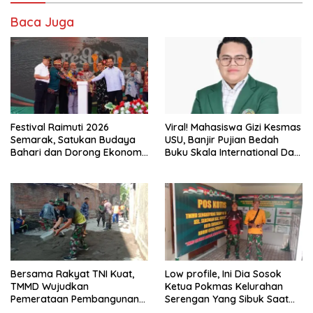
Baca Juga
Festival Raimuti 2026
Viral! Mahasiswa Gizi Kesmas
Semarak, Satukan Budaya
USU, Banjir Pujian Bedah
Bahari dan Dorong Ekonomi
Buku Skala International Dari
Masyarakat
70 Ribu Rupiah Referensi
Akademik Dunia
Bersama Rakyat TNI Kuat,
Low profile, Ini Dia Sosok
TMMD Wujudkan
Ketua Pokmas Kelurahan
Pemerataan Pembangunan
Serengan Yang Sibuk Saat
dan Ketahanan Nasional di
TMMD Sengkuyung Tahap III