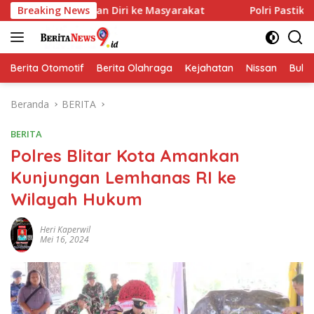
Langsung
tkan Diri ke Masyarakat
Breaking News
Polri Pastikan Proses Pemerik
ke
konten
Berita Otomotif
Berita Olahraga
Kejahatan
Nissan
Bulut
Beranda
BERITA
BERITA
Polres Blitar Kota Amankan
Kunjungan Lemhanas RI ke
Wilayah Hukum
Heri Kaperwil
Mei 16, 2024