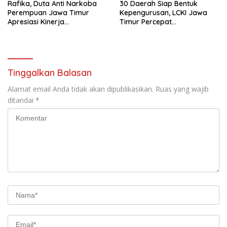
Rafika, Duta Anti Narkoba
30 Daerah Siap Bentuk
Perempuan Jawa Timur
Kepengurusan, LCKI Jawa
Apresiasi Kinerja
Timur Percepat
Kasatnarkoba Polres
Pembentukan Organisasi di
Pelabuhan Tanjung Perak
Seluruh Kabupaten/Kota
Tinggalkan Balasan
Alamat email Anda tidak akan dipublikasikan.
Ruas yang wajib
ditandai
*