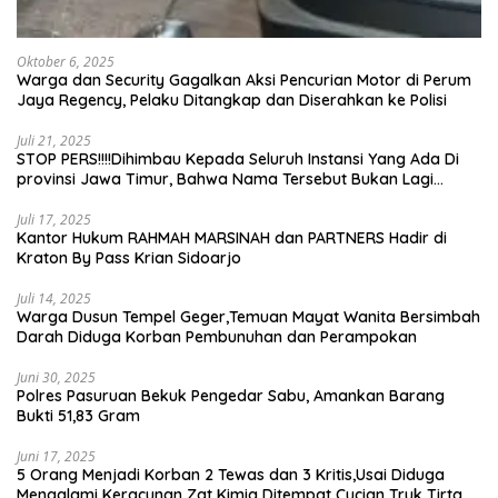
Oktober 6, 2025
Warga dan Security Gagalkan Aksi Pencurian Motor di Perum
Jaya Regency, Pelaku Ditangkap dan Diserahkan ke Polisi
Juli 21, 2025
STOP PERS!!!!Dihimbau Kepada Seluruh Instansi Yang Ada Di
provinsi Jawa Timur, Bahwa Nama Tersebut Bukan Lagi
Wartawan KABIRO Beritanews9.id
Juli 17, 2025
Kantor Hukum RAHMAH MARSINAH dan PARTNERS Hadir di
Kraton By Pass Krian Sidoarjo
Juli 14, 2025
Warga Dusun Tempel Geger,Temuan Mayat Wanita Bersimbah
Darah Diduga Korban Pembunuhan dan Perampokan
Juni 30, 2025
Polres Pasuruan Bekuk Pengedar Sabu, Amankan Barang
Bukti 51,83 Gram
Juni 17, 2025
5 Orang Menjadi Korban 2 Tewas dan 3 Kritis,Usai Diduga
Mengalami Keracunan Zat Kimia Ditempat Cucian Truk Tirta