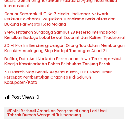
Geisler Suntimothy Torehkan Prestasi di Ajang Matematika
Internasional
Gebyar Semarak HUT Ke-3 Media Jadikabar Network,
Perkuat Kolaborasi Wujudkan Jurnalisme Berkualitas dan
Dukung Pariwisata Kota Malang
SMAK Frateran Surabaya Sambut 28 Peserta Internasional,
Kenalkan Budaya Lokal Lewat Ecoprint dan Kuliner Tradisional
SD Al Muslim Bersinergi dengan Orang Tua dalam Membangun
Karakter Anak yang Siap Hadapi Tantangan Abad 21
Rafika, Duta Anti Narkoba Perempuan Jawa Timur Apresiasi
Kinerja Kasatnarkoba Polres Pelabuhan Tanjung Perak
30 Daerah Siap Bentuk Kepengurusan, LCKI Jawa Timur
Percepat Pembentukan Organisasi di Seluruh
Kabupaten/Kota
Post Views:
0
#Polisi Berhasil Amankan Pengemudi yang Lari Usai
Tabrak Rumah Warga di Tulungagung