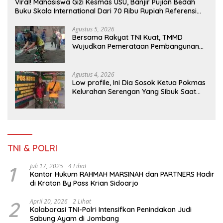
Viral! Mahasiswa Gizi Kesmas USU, Banjir Pujian Bedah
Buku Skala International Dari 70 Ribu Rupiah Referensi
Akademik Dunia
Agustus 5, 2026
Bersama Rakyat TNI Kuat, TMMD
Wujudkan Pemerataan Pembangunan
dan Ketahanan Nasional di Daerah.
Agustus 4, 2026
Low profile, Ini Dia Sosok Ketua Pokmas
Kelurahan Serengan Yang Sibuk Saat
TMMD Sengkuyung Tahap III TA. 2026
TNI & POLRI
1
Juli 17, 2025
4 Lihat
Kantor Hukum RAHMAH MARSINAH dan PARTNERS Hadir
di Kraton By Pass Krian Sidoarjo
2
April 20, 2026
2 Lihat
Kolaborasi TNI-Polri Intensifkan Penindakan Judi
Sabung Ayam di Jombang