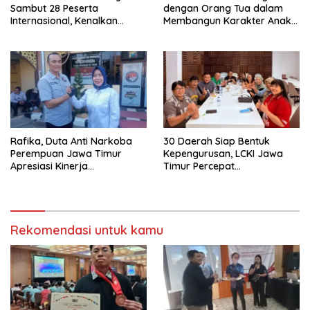
Sambut 28 Peserta
dengan Orang Tua dalam
Internasional, Kenalkan
Membangun Karakter Anak
Budaya Lokal Lewat Ecoprint
yang Siap Hadapi Tantangan
dan Kuliner Tradisional
Abad 21
Rafika, Duta Anti Narkoba
30 Daerah Siap Bentuk
Perempuan Jawa Timur
Kepengurusan, LCKI Jawa
Apresiasi Kinerja
Timur Percepat
Kasatnarkoba Polres
Pembentukan Organisasi di
Pelabuhan Tanjung Perak
Seluruh Kabupaten/Kota
Rekomendasi untuk kamu