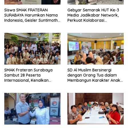
Siswa SMAK FRATERAN
Gebyar Semarak HUT Ke-3
SURABAYA Harumkan Nama
Media Jadikabar Network,
Indonesia, Geisler Suntimothy
Perkuat Kolaborasi
Torehkan Prestasi di Ajang
Wujudkan Jurnalisme
Matematika Internasional
Berkualitas dan Dukung
Pariwisata Kota Malang
SMAK Frateran Surabaya
SD Al Muslim Bersinergi
Sambut 28 Peserta
dengan Orang Tua dalam
Internasional, Kenalkan
Membangun Karakter Anak
Budaya Lokal Lewat Ecoprint
yang Siap Hadapi Tantangan
dan Kuliner Tradisional
Abad 21