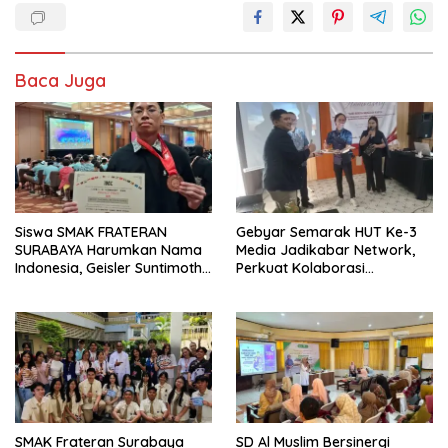
Baca Juga
Siswa SMAK FRATERAN
Gebyar Semarak HUT Ke-3
SURABAYA Harumkan Nama
Media Jadikabar Network,
Indonesia, Geisler Suntimothy
Perkuat Kolaborasi
Torehkan Prestasi di Ajang
Wujudkan Jurnalisme
Matematika Internasional
Berkualitas dan Dukung
Pariwisata Kota Malang
SMAK Frateran Surabaya
SD Al Muslim Bersinergi