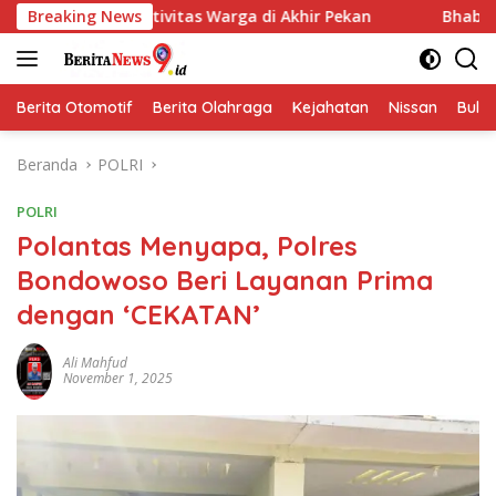
Langsung
ktivitas Warga di Akhir Pekan
Breaking News
Bhabinkamtibmas Blara
ke
konten
Berita Otomotif
Berita Olahraga
Kejahatan
Nissan
Bulut
Beranda
POLRI
POLRI
Polantas Menyapa, Polres
Bondowoso Beri Layanan Prima
dengan ‘CEKATAN’
Ali Mahfud
November 1, 2025