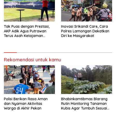
Tak Puas dengan Prestasi,
Inovasi Srikandi Care, Cara
AKP Adik Agus Putrawan
Polres Lamongan Dekatkan
Terus Asah Ketajaman
Diri ke Masyarakat
Bidikan di Lapangan Tembak
Rekomendasi untuk kamu
Polisi Berikan Rasa Aman
Bhabinkamtibmas Blarang
dan Nyaman Aktivitas
Rutin Monitoring Tanaman
Warga di Akhir Pekan
Kubis Agar Tumbuh Sesuai
Harapan