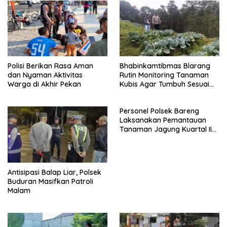
Polisi Berikan Rasa Aman
Bhabinkamtibmas Blarang
dan Nyaman Aktivitas
Rutin Monitoring Tanaman
Warga di Akhir Pekan
Kubis Agar Tumbuh Sesuai
Harapan
Personel Polsek Bareng
Laksanakan Pemantauan
Tanaman Jagung Kuartal II
Tahun 2026 dalam
Mendukung Program
Ketahanan Pangan
Antisipasi Balap Liar, Polsek
Buduran Masifkan Patroli
Malam