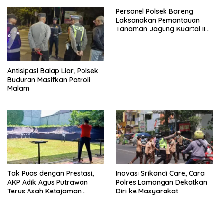
Personel Polsek Bareng
Laksanakan Pemantauan
Tanaman Jagung Kuartal II
Tahun 2026 dalam
Mendukung Program
Ketahanan Pangan
Antisipasi Balap Liar, Polsek
Buduran Masifkan Patroli
Malam
Tak Puas dengan Prestasi,
Inovasi Srikandi Care, Cara
AKP Adik Agus Putrawan
Polres Lamongan Dekatkan
Terus Asah Ketajaman
Diri ke Masyarakat
Bidikan di Lapangan Tembak