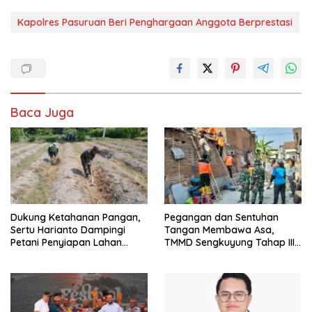
Kapolres Pasuruan Beri Penghargaan Anggota Berprestasi
Baca Juga
Dukung Ketahanan Pangan,
Pegangan dan Sentuhan
Sertu Harianto Dampingi
Tangan Membawa Asa,
Petani Penyiapan Lahan
TMMD Sengkuyung Tahap III
Sawah Di Desa Ngoran
TA. 2026 Wujudkan Hunian
Yang Nyaman