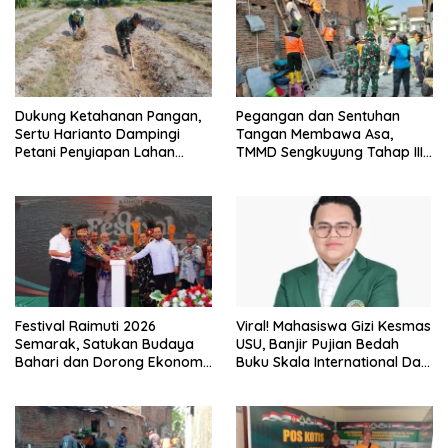
Dukung Ketahanan Pangan,
Pegangan dan Sentuhan
Sertu Harianto Dampingi
Tangan Membawa Asa,
Petani Penyiapan Lahan
TMMD Sengkuyung Tahap III
Sawah Di Desa Ngoran
TA. 2026 Wujudkan Hunian
Yang Nyaman
Festival Raimuti 2026
Viral! Mahasiswa Gizi Kesmas
Semarak, Satukan Budaya
USU, Banjir Pujian Bedah
Bahari dan Dorong Ekonomi
Buku Skala International Dari
Masyarakat
70 Ribu Rupiah Referensi
Akademik Dunia