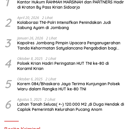
1
Kantor Hukum RAHMAH MARSINAH dan PARTNERS Hadir
di Kraton By Pass Krian Sidoarjo
2
April 20, 2026
2 Lihat
Kolaborasi TNI-Polri Intensifkan Penindakan Judi
Sabung Ayam di Jombang
3
Januari 26, 2026
2 Lihat
Kapolres Jombang Pimpin Upacara Penganugerahan
Tanda Kehormatan Satyalancana Pengabdian bagi
Personel Polri
4
Oktober 8, 2025
2 Lihat
Polsek Krian Hadiri Peringatan HUT TNI ke-80 di
Koramil Krian
5
Oktober 6, 2025
2 Lihat
Korem 084/Bhaskara Jaya Terima Kunjungan Polsek
Waru dalam Rangka HUT ke-80 TNI
6
Agustus 5, 2025
2 Lihat
Lahan Tanah Seluas( +-) 120.000 M2 ,di Duga Hendak di
Caplok Pemerintah Kelurahan Pucang Anom