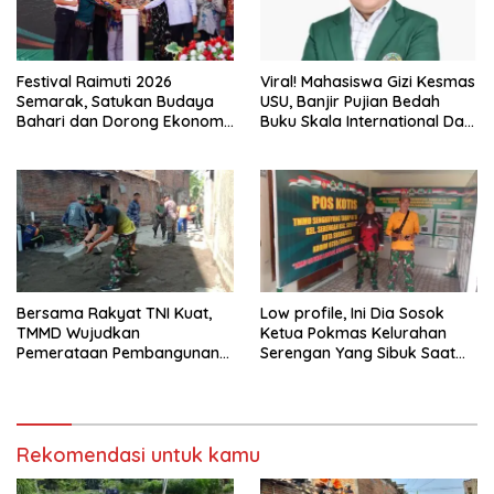
Festival Raimuti 2026
Viral! Mahasiswa Gizi Kesmas
Semarak, Satukan Budaya
USU, Banjir Pujian Bedah
Bahari dan Dorong Ekonomi
Buku Skala International Dari
Masyarakat
70 Ribu Rupiah Referensi
Akademik Dunia
Bersama Rakyat TNI Kuat,
Low profile, Ini Dia Sosok
TMMD Wujudkan
Ketua Pokmas Kelurahan
Pemerataan Pembangunan
Serengan Yang Sibuk Saat
dan Ketahanan Nasional di
TMMD Sengkuyung Tahap III
Daerah.
TA. 2026
Rekomendasi untuk kamu