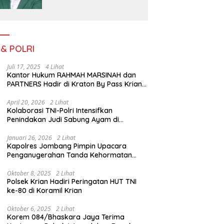
Bedah Buku Skala
International Dari 70 Ribu
Rupiah Referensi
Akademik Dunia
 & POLRI
Juli 17, 2025
4 Lihat
Kantor Hukum RAHMAH MARSINAH dan
PARTNERS Hadir di Kraton By Pass Krian
Sidoarjo
April 20, 2026
2 Lihat
Kolaborasi TNI-Polri Intensifkan
Penindakan Judi Sabung Ayam di
Jombang
Januari 26, 2026
2 Lihat
Kapolres Jombang Pimpin Upacara
Penganugerahan Tanda Kehormatan
Satyalancana Pengabdian bagi Personel
Polri
Oktober 8, 2025
2 Lihat
Polsek Krian Hadiri Peringatan HUT TNI
ke-80 di Koramil Krian
Oktober 6, 2025
2 Lihat
Korem 084/Bhaskara Jaya Terima