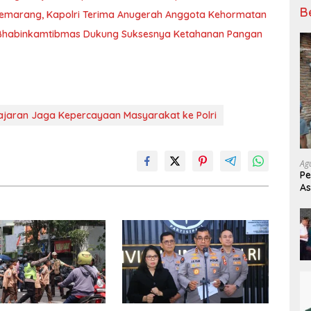
B
Semarang, Kapolri Terima Anugerah Anggota Kehormatan
 Bhabinkamtibmas Dukung Suksesnya Ketahanan Pangan
ajaran Jaga Kepercayaan Masyarakat ke Polri
Ag
P
As
W