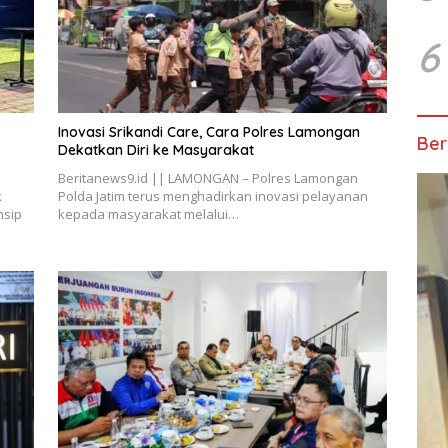
6
Inovasi Srikandi Care, Cara Polres Lamongan
Ber
Dekatkan Diri ke Masyarakat
Beritanews9.id || LAMONGAN – Polres Lamongan
k
Polda Jatim terus menghadirkan inovasi pelayanan
nsip
kepada masyarakat melalui…