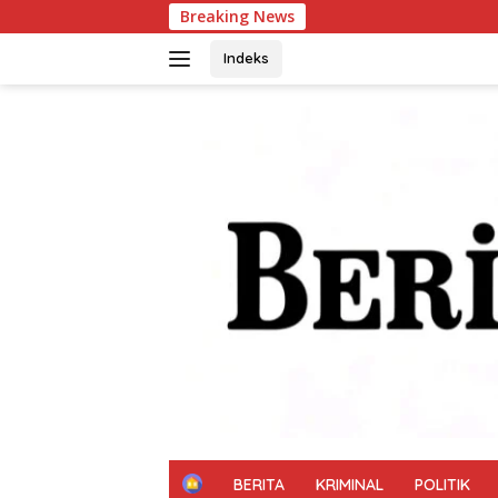
Langsung
Breaking News
Perkuat Sinergi, 
ke
konten
Indeks
H
BERITA
KRIMINAL
POLITIK