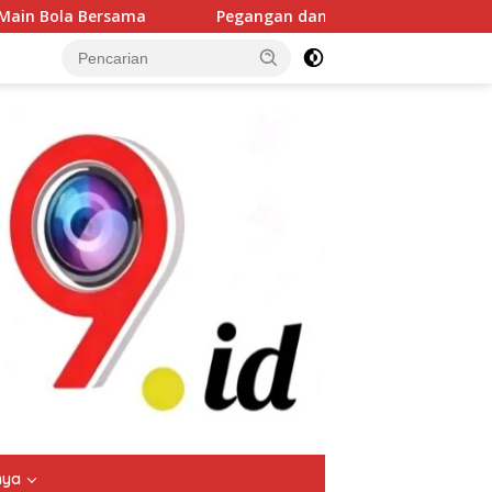
Pegangan dan Sentuhan Tangan Membawa Asa, TMMD Sengkuyun
tutup
nya