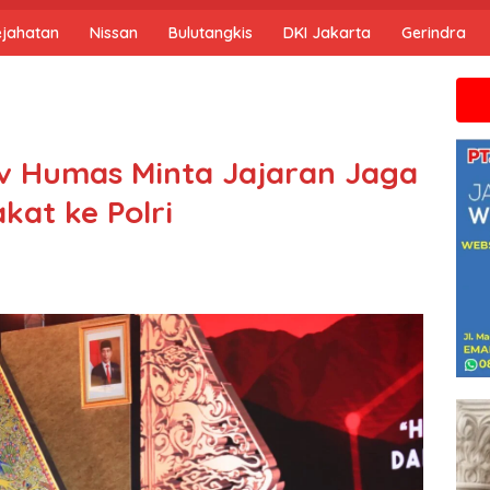
ejahatan
Nissan
Bulutangkis
DKI Jakarta
Gerindra
Jika anda 
iv Humas Minta Jajaran Jaga
at ke Polri