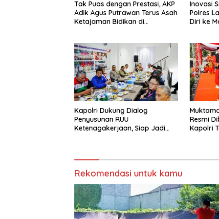
Tak Puas dengan Prestasi, AKP
Inovasi 
Adik Agus Putrawan Terus Asah
Polres 
Ketajaman Bidikan di
Diri ke 
Lapangan Tembak
Kapolri Dukung Dialog
Muktamar
Penyusunan RUU
Resmi Di
Ketenagakerjaan, Siap Jadi
Kapolri 
Jembatan Aspirasi Buruh
Anggota
Rekomendasi untuk kamu