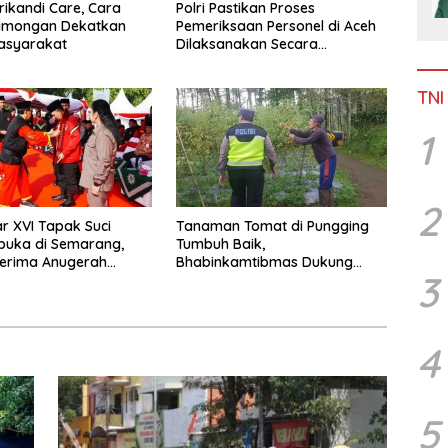
Srikandi Care, Cara
Polri Pastikan Proses
Lamongan Dekatkan
Pemeriksaan Personel di Aceh
Masyarakat
Dilaksanakan Secara
Profesional dan Transparan
TNI
1
2
 XVI Tapak Suci
Tanaman Tomat di Pungging
buka di Semarang,
Tumbuh Baik,
Terima Anugerah
Bhabinkamtibmas Dukung
3
 Kehormatan
Suksesnya Ketahanan Pangan
Nasional
4
5