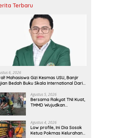
erita Terbaru
ustus 6, 2026
ral! Mahasiswa Gizi Kesmas USU, Banjir
jian Bedah Buku Skala International Dari
 Ribu Rupiah Referensi Akademik Dunia
Agustus 5, 2026
Bersama Rakyat TNI Kuat,
TMMD Wujudkan
Pemerataan
Pembangunan dan
Ketahanan Nasional di
Agustus 4, 2026
Daerah.
Low profile, Ini Dia Sosok
Ketua Pokmas Kelurahan