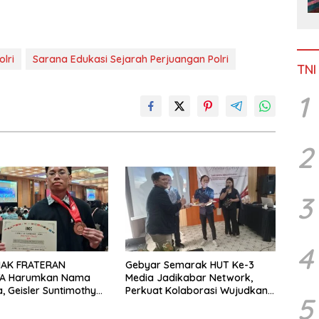
lri
Sarana Edukasi Sejarah Perjuangan Polri
TNI
1
2
3
4
MAK FRATERAN
Gebyar Semarak HUT Ke-3
A Harumkan Nama
Media Jadikabar Network,
a, Geisler Suntimothy
Perkuat Kolaborasi Wujudkan
5
 Prestasi di Ajang
Jurnalisme Berkualitas dan
ka Internasional
Dukung Pariwisata Kota