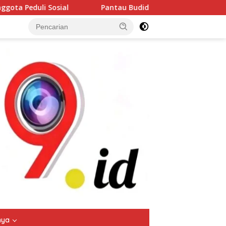
tau Budidaya Lele di Genengwaru, Bhabinkamtibmas Pastikan 
tutup
nya