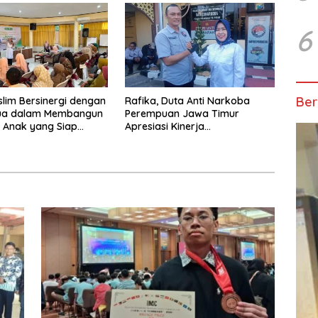
Malang
6
Ber
slim Bersinergi dengan
Rafika, Duta Anti Narkoba
ua dalam Membangun
Perempuan Jawa Timur
 Anak yang Siap
Apresiasi Kinerja
Tantangan Abad 21
Kasatnarkoba Polres
Pelabuhan Tanjung Perak