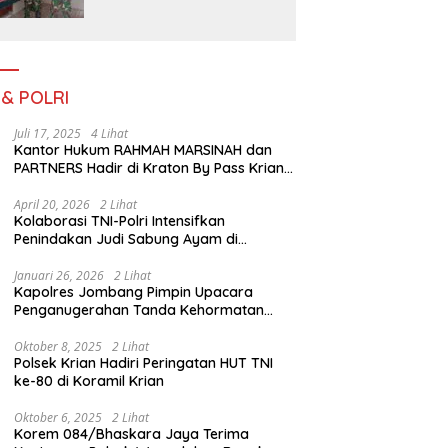
Serengan Yang Sibuk Saat
TMMD Sengkuyung Tahap
III TA. 2026
 & POLRI
Juli 17, 2025
4 Lihat
Kantor Hukum RAHMAH MARSINAH dan
PARTNERS Hadir di Kraton By Pass Krian
Sidoarjo
April 20, 2026
2 Lihat
Kolaborasi TNI-Polri Intensifkan
Penindakan Judi Sabung Ayam di
Jombang
Januari 26, 2026
2 Lihat
Kapolres Jombang Pimpin Upacara
Penganugerahan Tanda Kehormatan
Satyalancana Pengabdian bagi Personel
Polri
Oktober 8, 2025
2 Lihat
Polsek Krian Hadiri Peringatan HUT TNI
ke-80 di Koramil Krian
Oktober 6, 2025
2 Lihat
Korem 084/Bhaskara Jaya Terima