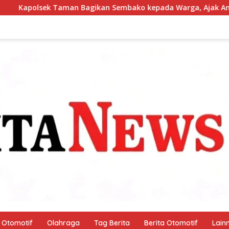
embako kepada Warga, Ajak Anggota Peduli Sosial
Pan
Otomotif
Olahraga
Tag Berita
Berita Otomotif
Lain