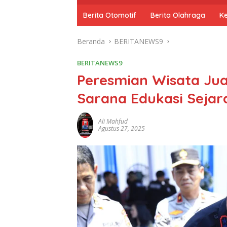
o
m
Berita Otomotif
Berita Olahraga
K
e
Beranda
BERITANEWS9
BERITANEWS9
Peresmian Wisata Jua
Sarana Edukasi Sejar
Ali Mahfud
Agustus 27, 2025