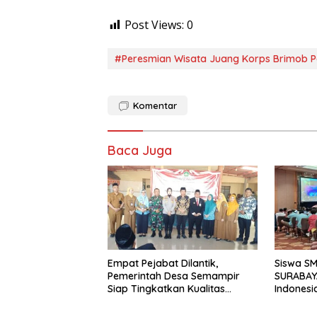
Post Views:
0
#Peresmian Wisata Juang Korps Brimob Po
Komentar
Baca Juga
Empat Pejabat Dilantik,
Siswa S
Pemerintah Desa Semampir
SURABAY
Siap Tingkatkan Kualitas
Indonesi
Pelayanan Publik
Torehkan
Matemati