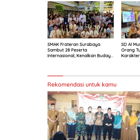
SMAK Frateran Surabaya
SD Al Mu
Sambut 28 Peserta
Orang T
Internasional, Kenalkan Budaya
Karakter
Lokal Lewat Ecoprint dan
Hadapi 
Kuliner Tradisional
Rekomendasi untuk kamu