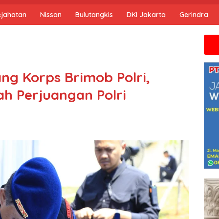
ejahatan
Nissan
Bulutangkis
DKI Jakarta
Gerindra
Jika anda m
ng Korps Brimob Polri,
ah Perjuangan Polri