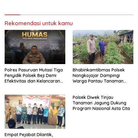
Kamtibmas
Transparansi Penanganan
Dugaan Penganiayaan
Rekomendasi untuk kamu
Polres Pasuruan Mutasi Tiga
Bhabinkamtibmas Polsek
Penyidik Polsek Beji Demi
Nongkojajar Dampingi
Efektivitas dan Kelancaran
Warga Pantau Tanaman
Proses Penyidikan
Tomat Dukung Program
Ketahanan Pangan Nasional
Polsek Diwek Tinjau
Tanaman Jagung Dukung
Program Nasional Asta Cita
Empat Pejabat Dilantik,