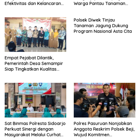
Efektivitas dan Kelancaran
Warga Pantau Tanaman
Proses Penyidikan
Tomat Dukung Program
Ketahanan Pangan Nasional
Polsek Diwek Tinjau
Tanaman Jagung Dukung
Program Nasional Asta Cita
Empat Pejabat Dilantik,
Pemerintah Desa Semampir
Siap Tingkatkan Kualitas
Pelayanan Publik
Sat Binmas Polresta Sidoarjo
Polres Pasuruan Nonjobkan
Perkuat Sinergi dengan
Anggota Reskrim Polsek Beji,
Masyarakat Melalui Curhat
Wujud Komitmen