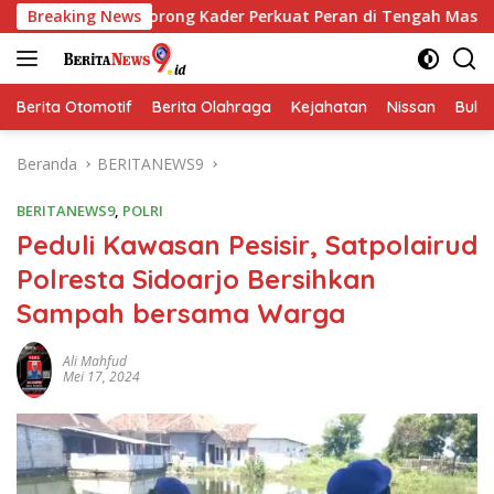
Langsung
 Dorong Kader Perkuat Peran di Tengah Masyarakat
Breaking News
Pemk
ke
konten
Berita Otomotif
Berita Olahraga
Kejahatan
Nissan
Bulut
Beranda
BERITANEWS9
BERITANEWS9
,
POLRI
Peduli Kawasan Pesisir, Satpolairud
Polresta Sidoarjo Bersihkan
Sampah bersama Warga
Ali Mahfud
Mei 17, 2024