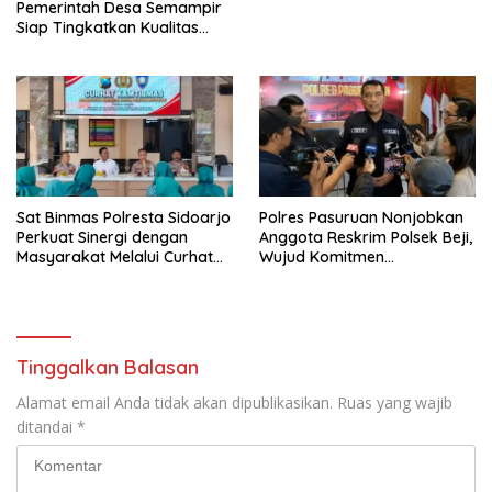
Pemerintah Desa Semampir
Siap Tingkatkan Kualitas
Pelayanan Publik
Sat Binmas Polresta Sidoarjo
Polres Pasuruan Nonjobkan
Perkuat Sinergi dengan
Anggota Reskrim Polsek Beji,
Masyarakat Melalui Curhat
Wujud Komitmen
Kamtibmas
Transparansi Penanganan
Dugaan Penganiayaan
Tinggalkan Balasan
Alamat email Anda tidak akan dipublikasikan.
Ruas yang wajib
ditandai
*