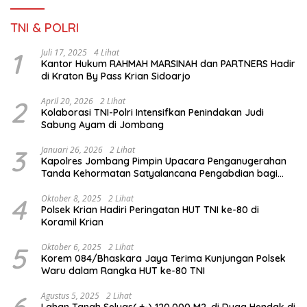
TNI & POLRI
1
Juli 17, 2025
4 Lihat
Kantor Hukum RAHMAH MARSINAH dan PARTNERS Hadir
di Kraton By Pass Krian Sidoarjo
2
April 20, 2026
2 Lihat
Kolaborasi TNI-Polri Intensifkan Penindakan Judi
Sabung Ayam di Jombang
3
Januari 26, 2026
2 Lihat
Kapolres Jombang Pimpin Upacara Penganugerahan
Tanda Kehormatan Satyalancana Pengabdian bagi
Personel Polri
4
Oktober 8, 2025
2 Lihat
Polsek Krian Hadiri Peringatan HUT TNI ke-80 di
Koramil Krian
5
Oktober 6, 2025
2 Lihat
Korem 084/Bhaskara Jaya Terima Kunjungan Polsek
Waru dalam Rangka HUT ke-80 TNI
6
Agustus 5, 2025
2 Lihat
Lahan Tanah Seluas( +-) 120.000 M2 ,di Duga Hendak di