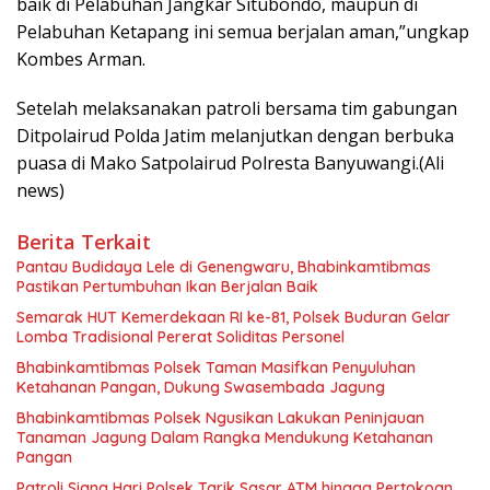
baik di Pelabuhan Jangkar Situbondo, maupun di
Pelabuhan Ketapang ini semua berjalan aman,”ungkap
Kombes Arman.
Setelah melaksanakan patroli bersama tim gabungan
Ditpolairud Polda Jatim melanjutkan dengan berbuka
puasa di Mako Satpolairud Polresta Banyuwangi.(Ali
news)
Berita Terkait
Pantau Budidaya Lele di Genengwaru, Bhabinkamtibmas
Pastikan Pertumbuhan Ikan Berjalan Baik
Semarak HUT Kemerdekaan RI ke-81, Polsek Buduran Gelar
Lomba Tradisional Pererat Soliditas Personel
Bhabinkamtibmas Polsek Taman Masifkan Penyuluhan
Ketahanan Pangan, Dukung Swasembada Jagung
Bhabinkamtibmas Polsek Ngusikan Lakukan Peninjauan
Tanaman Jagung Dalam Rangka Mendukung Ketahanan
Pangan
Patroli Siang Hari Polsek Tarik Sasar ATM hingga Pertokoan,