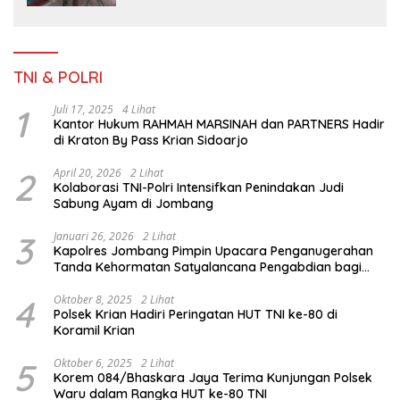
TNI & POLRI
1
Juli 17, 2025
4 Lihat
Kantor Hukum RAHMAH MARSINAH dan PARTNERS Hadir
di Kraton By Pass Krian Sidoarjo
2
April 20, 2026
2 Lihat
Kolaborasi TNI-Polri Intensifkan Penindakan Judi
Sabung Ayam di Jombang
3
Januari 26, 2026
2 Lihat
Kapolres Jombang Pimpin Upacara Penganugerahan
Tanda Kehormatan Satyalancana Pengabdian bagi
Personel Polri
4
Oktober 8, 2025
2 Lihat
Polsek Krian Hadiri Peringatan HUT TNI ke-80 di
Koramil Krian
5
Oktober 6, 2025
2 Lihat
Korem 084/Bhaskara Jaya Terima Kunjungan Polsek
Waru dalam Rangka HUT ke-80 TNI