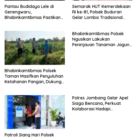
Pantau Budidaya Lele di
Semarak HUT Kemerdekaan
Genengwaru,
RI ke-81, Polsek Buduran
Bhabinkamtibmas Pastikan
Gelar Lomba Tradisional
Pertumbuhan Ikan Berjalan
Pererat Soliditas Personel
Baik
Bhabinkamtibmas Polsek
Ngusikan Lakukan
Peninjauan Tanaman Jagung
Dalam Rangka Mendukung
Ketahanan Pangan
Bhabinkamtibmas Polsek
Taman Masifkan Penyuluhan
Ketahanan Pangan, Dukung
Swasembada Jagung
Polres Jombang Gelar Apel
Siaga Bencana, Perkuat
Kolaborasi Hadapi
Kekeringan dan Karhutla
Patroli Siang Hari Polsek