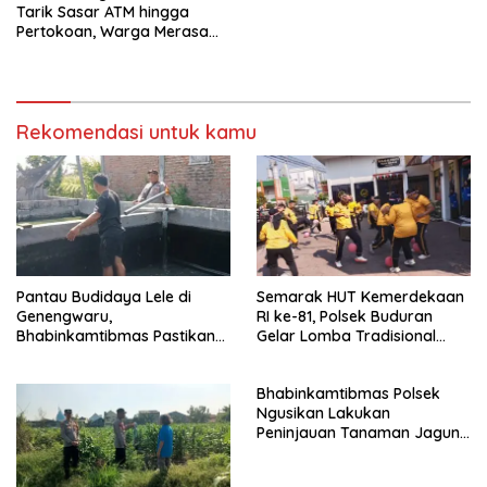
Tarik Sasar ATM hingga
Pertokoan, Warga Merasa
Lebih Aman
Rekomendasi untuk kamu
Pantau Budidaya Lele di
Semarak HUT Kemerdekaan
Genengwaru,
RI ke-81, Polsek Buduran
Bhabinkamtibmas Pastikan
Gelar Lomba Tradisional
Pertumbuhan Ikan Berjalan
Pererat Soliditas Personel
Baik
Bhabinkamtibmas Polsek
Ngusikan Lakukan
Peninjauan Tanaman Jagung
Dalam Rangka Mendukung
Ketahanan Pangan