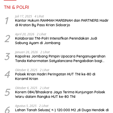
TNI & POLRI
1
Juli 17, 2025
4 Lihat
Kantor Hukum RAHMAH MARSINAH dan PARTNERS Hadir
di Kraton By Pass Krian Sidoarjo
2
April 20, 2026
2 Lihat
Kolaborasi TNI-Polri Intensifkan Penindakan Judi
Sabung Ayam di Jombang
3
Januari 26, 2026
2 Lihat
Kapolres Jombang Pimpin Upacara Penganugerahan
Tanda Kehormatan Satyalancana Pengabdian bagi
Personel Polri
4
Oktober 8, 2025
2 Lihat
Polsek Krian Hadiri Peringatan HUT TNI ke-80 di
Koramil Krian
5
Oktober 6, 2025
2 Lihat
Korem 084/Bhaskara Jaya Terima Kunjungan Polsek
Waru dalam Rangka HUT ke-80 TNI
6
Agustus 5, 2025
2 Lihat
Lahan Tanah Seluas( +-) 120.000 M2 ,di Duga Hendak di