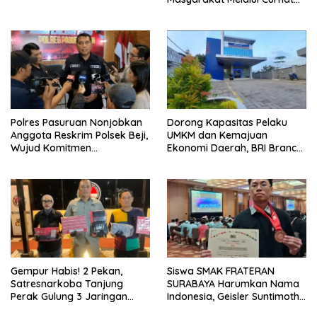
Kamtibmas
Polres Pasuruan Nonjobkan
Dorong Kapasitas Pelaku
Anggota Reskrim Polsek Beji,
UMKM dan Kemajuan
Wujud Komitmen
Ekonomi Daerah, BRI Branch
Transparansi Penanganan
Office Pare Salurkan KUR Rp.
Dugaan Penganiayaan
521 Miliar di Hingga Juli 2026
Gempur Habis! 2 Pekan,
Siswa SMAK FRATERAN
Satresnarkoba Tanjung
SURABAYA Harumkan Nama
Perak Gulung 3 Jaringan
Indonesia, Geisler Suntimothy
Pengedar, 22 Gram Sabu
Torehkan Prestasi di Ajang