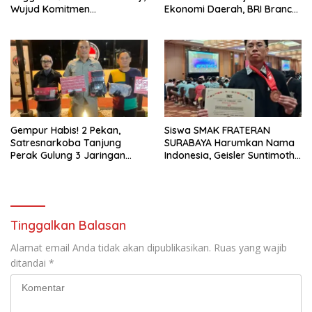
Wujud Komitmen
Ekonomi Daerah, BRI Branch
Transparansi Penanganan
Office Pare Salurkan KUR Rp.
Dugaan Penganiayaan
521 Miliar di Hingga Juli 2026
Gempur Habis! 2 Pekan,
Siswa SMAK FRATERAN
Satresnarkoba Tanjung
SURABAYA Harumkan Nama
Perak Gulung 3 Jaringan
Indonesia, Geisler Suntimothy
Pengedar, 22 Gram Sabu
Torehkan Prestasi di Ajang
Disita
Matematika Internasional
Tinggalkan Balasan
Alamat email Anda tidak akan dipublikasikan.
Ruas yang wajib
ditandai
*