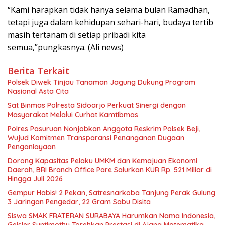
“Kami harapkan tidak hanya selama bulan Ramadhan,
tetapi juga dalam kehidupan sehari-hari, budaya tertib
masih tertanam di setiap pribadi kita
semua,”pungkasnya. (Ali news)
Berita Terkait
Polsek Diwek Tinjau Tanaman Jagung Dukung Program
Nasional Asta Cita
Sat Binmas Polresta Sidoarjo Perkuat Sinergi dengan
Masyarakat Melalui Curhat Kamtibmas
Polres Pasuruan Nonjobkan Anggota Reskrim Polsek Beji,
Wujud Komitmen Transparansi Penanganan Dugaan
Penganiayaan
Dorong Kapasitas Pelaku UMKM dan Kemajuan Ekonomi
Daerah, BRI Branch Office Pare Salurkan KUR Rp. 521 Miliar di
Hingga Juli 2026
Gempur Habis! 2 Pekan, Satresnarkoba Tanjung Perak Gulung
3 Jaringan Pengedar, 22 Gram Sabu Disita
Siswa SMAK FRATERAN SURABAYA Harumkan Nama Indonesia,
Geisler Suntimothy Torehkan Prestasi di Ajang Matematika