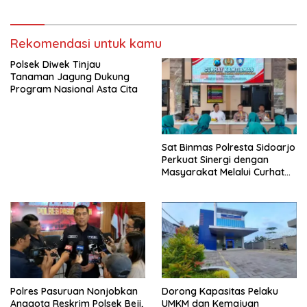
Disita
Matematika Internasional
Rekomendasi untuk kamu
Polsek Diwek Tinjau
Tanaman Jagung Dukung
Program Nasional Asta Cita
Sat Binmas Polresta Sidoarjo
Perkuat Sinergi dengan
Masyarakat Melalui Curhat
Kamtibmas
Polres Pasuruan Nonjobkan
Dorong Kapasitas Pelaku
Anggota Reskrim Polsek Beji,
UMKM dan Kemajuan