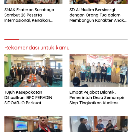
SMAK Frateran Surabaya
SD Al Muslim Bersinergi
Sambut 28 Peserta
dengan Orang Tua dalam
Internasional, Kenalkan
Membangun Karakter Anak
Budaya Lokal Lewat Ecoprint
yang Siap Hadapi Tantangan
dan Kuliner Tradisional
Abad 21
Rekomendasi untuk kamu
Tujuh Kesepakatan
Empat Pejabat Dilantik,
Dihasilkan, BPC PERADIN
Pemerintah Desa Semampir
SIDOARJO Perkuat
Siap Tingkatkan Kualitas
Kolaborasi dengan DPRD
Pelayanan Publik