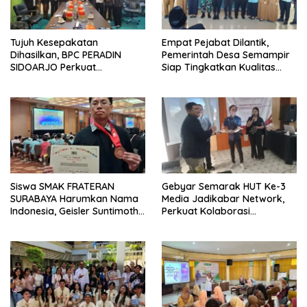
Tujuh Kesepakatan
Empat Pejabat Dilantik,
Dihasilkan, BPC PERADIN
Pemerintah Desa Semampir
SIDOARJO Perkuat
Siap Tingkatkan Kualitas
Kolaborasi dengan DPRD
Pelayanan Publik
Siswa SMAK FRATERAN
Gebyar Semarak HUT Ke-3
SURABAYA Harumkan Nama
Media Jadikabar Network,
Indonesia, Geisler Suntimothy
Perkuat Kolaborasi
Torehkan Prestasi di Ajang
Wujudkan Jurnalisme
Matematika Internasional
Berkualitas dan Dukung
Pariwisata Kota Malang