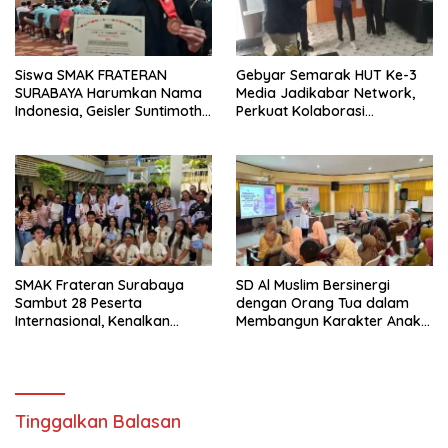
Siswa SMAK FRATERAN
Gebyar Semarak HUT Ke-3
SURABAYA Harumkan Nama
Media Jadikabar Network,
Indonesia, Geisler Suntimothy
Perkuat Kolaborasi
Torehkan Prestasi di Ajang
Wujudkan Jurnalisme
Matematika Internasional
Berkualitas dan Dukung
Pariwisata Kota Malang
SMAK Frateran Surabaya
SD Al Muslim Bersinergi
Sambut 28 Peserta
dengan Orang Tua dalam
Internasional, Kenalkan
Membangun Karakter Anak
Budaya Lokal Lewat Ecoprint
yang Siap Hadapi Tantangan
dan Kuliner Tradisional
Abad 21
Tinggalkan Balasan