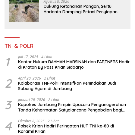
Agustus 8, 2026
Dukung Ketahanan Pangan, Sertu
Harianto Dampingi Petani Penyiapan
Lahan Sawah Di Desa Ngoran
TNI & POLRI
1
Juli 17, 2025
4 Lihat
Kantor Hukum RAHMAH MARSINAH dan PARTNERS Hadir
di Kraton By Pass Krian Sidoarjo
2
April 20, 2026
2 Lihat
Kolaborasi TNI-Polri Intensifkan Penindakan Judi
Sabung Ayam di Jombang
3
Januari 26, 2026
2 Lihat
Kapolres Jombang Pimpin Upacara Penganugerahan
Tanda Kehormatan Satyalancana Pengabdian bagi
Personel Polri
4
Oktober 8, 2025
2 Lihat
Polsek Krian Hadiri Peringatan HUT TNI ke-80 di
Koramil Krian