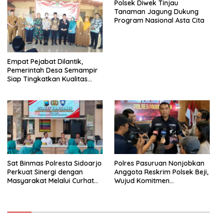
Polsek Diwek Tinjau
Tanaman Jagung Dukung
Program Nasional Asta Cita
Empat Pejabat Dilantik,
Pemerintah Desa Semampir
Siap Tingkatkan Kualitas
Pelayanan Publik
Sat Binmas Polresta Sidoarjo
Polres Pasuruan Nonjobkan
Perkuat Sinergi dengan
Anggota Reskrim Polsek Beji,
Masyarakat Melalui Curhat
Wujud Komitmen
Kamtibmas
Transparansi Penanganan
Dugaan Penganiayaan