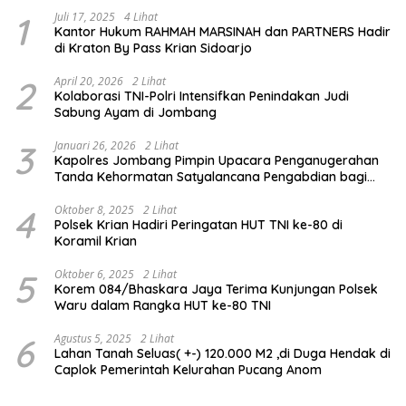
1
Juli 17, 2025
4 Lihat
Kantor Hukum RAHMAH MARSINAH dan PARTNERS Hadir
di Kraton By Pass Krian Sidoarjo
2
April 20, 2026
2 Lihat
Kolaborasi TNI-Polri Intensifkan Penindakan Judi
Sabung Ayam di Jombang
3
Januari 26, 2026
2 Lihat
Kapolres Jombang Pimpin Upacara Penganugerahan
Tanda Kehormatan Satyalancana Pengabdian bagi
Personel Polri
4
Oktober 8, 2025
2 Lihat
Polsek Krian Hadiri Peringatan HUT TNI ke-80 di
Koramil Krian
5
Oktober 6, 2025
2 Lihat
Korem 084/Bhaskara Jaya Terima Kunjungan Polsek
Waru dalam Rangka HUT ke-80 TNI
6
Agustus 5, 2025
2 Lihat
Lahan Tanah Seluas( +-) 120.000 M2 ,di Duga Hendak di
Caplok Pemerintah Kelurahan Pucang Anom