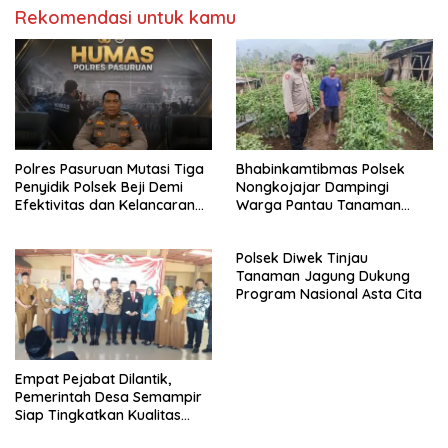
Rekomendasi untuk kamu
Polres Pasuruan Mutasi Tiga
Bhabinkamtibmas Polsek
Penyidik Polsek Beji Demi
Nongkojajar Dampingi
Efektivitas dan Kelancaran
Warga Pantau Tanaman
Proses Penyidikan
Tomat Dukung Program
Ketahanan Pangan Nasional
Polsek Diwek Tinjau
Tanaman Jagung Dukung
Program Nasional Asta Cita
Empat Pejabat Dilantik,
Pemerintah Desa Semampir
Siap Tingkatkan Kualitas
Pelayanan Publik