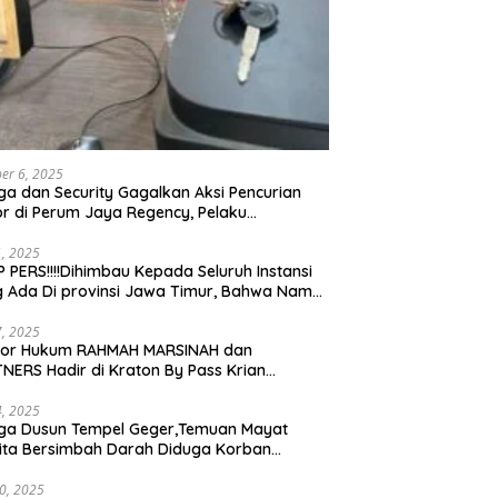
er 6, 2025
a dan Security Gagalkan Aksi Pencurian
r di Perum Jaya Regency, Pelaku
ngkap dan Diserahkan ke Polisi
21, 2025
 PERS!!!!Dihimbau Kepada Seluruh Instansi
 Ada Di provinsi Jawa Timur, Bahwa Nama
ebut Bukan Lagi Wartawan KABIRO
tanews9.id
17, 2025
tor Hukum RAHMAH MARSINAH dan
NERS Hadir di Kraton By Pass Krian
arjo
14, 2025
ga Dusun Tempel Geger,Temuan Mayat
ta Bersimbah Darah Diduga Korban
bunuhan dan Perampokan
30, 2025