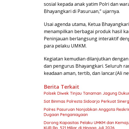
sosial kepada anak yatim Polri dan w
Bhayangkari di Pasuruan,” ujarnya.
Usai agenda utama, Ketua Bhayangkar
menampilkan berbagai produk hasil k
Peninjauan berlangsung interaktif de
para pelaku UMKM.
Kegiatan kemudian dilanjutkan dengan
dan pengurus Bhayangkari. Seluruh ran
keadaan aman, tertib, dan lancar.(Ali n
Berita Terkait
Polsek Diwek Tinjau Tanaman Jagung Dukun
Sat Binmas Polresta Sidoarjo Perkuat Sine
Polres Pasuruan Nonjobkan Anggota Reskri
Dugaan Penganiayaan
Dorong Kapasitas Pelaku UMKM dan Kemajua
KUR Rp. 521 Miliar di Hingga Juli 2026