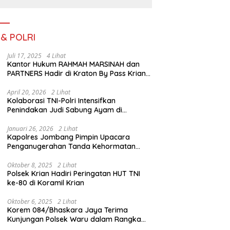
III TA. 2026
 & POLRI
Juli 17, 2025
4 Lihat
Kantor Hukum RAHMAH MARSINAH dan
PARTNERS Hadir di Kraton By Pass Krian
Sidoarjo
April 20, 2026
2 Lihat
Kolaborasi TNI-Polri Intensifkan
Penindakan Judi Sabung Ayam di
Jombang
Januari 26, 2026
2 Lihat
Kapolres Jombang Pimpin Upacara
Penganugerahan Tanda Kehormatan
Satyalancana Pengabdian bagi Personel
Polri
Oktober 8, 2025
2 Lihat
Polsek Krian Hadiri Peringatan HUT TNI
ke-80 di Koramil Krian
Oktober 6, 2025
2 Lihat
Korem 084/Bhaskara Jaya Terima
Kunjungan Polsek Waru dalam Rangka
HUT ke-80 TNI