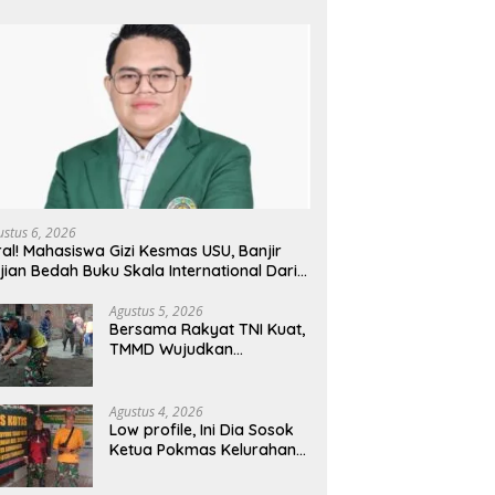
ustus 6, 2026
ral! Mahasiswa Gizi Kesmas USU, Banjir
jian Bedah Buku Skala International Dari
 Ribu Rupiah Referensi Akademik Dunia
Agustus 5, 2026
Bersama Rakyat TNI Kuat,
TMMD Wujudkan
Pemerataan
Pembangunan dan
Ketahanan Nasional di
Agustus 4, 2026
Daerah.
Low profile, Ini Dia Sosok
Ketua Pokmas Kelurahan
Serengan Yang Sibuk Saat
TMMD Sengkuyung Tahap