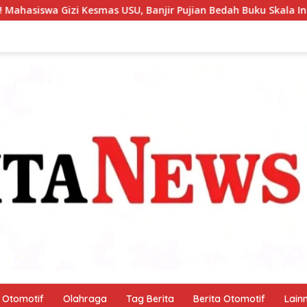
njir Pujian Bedah Buku Skala International Dari 70 Ribu Rupiah
Otomotif
Olahraga
Tag Berita
Berita Otomotif
Lain