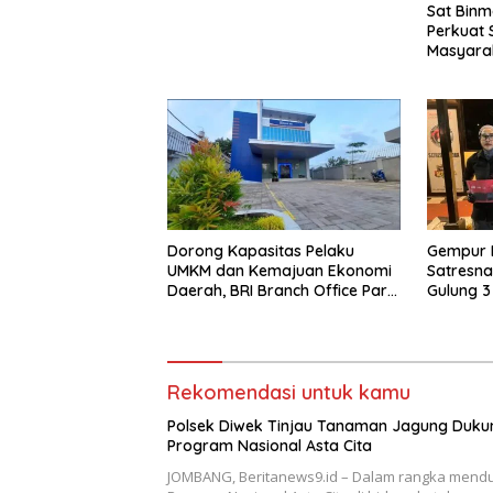
Sat Binm
Perkuat 
Masyarak
Kamtibm
Dorong Kapasitas Pelaku
Gempur H
UMKM dan Kemajuan Ekonomi
Satresna
Daerah, BRI Branch Office Pare
Gulung 3
Salurkan KUR Rp. 521 Miliar di
22 Gram 
Hingga Juli 2026
Rekomendasi untuk kamu
Polsek Diwek Tinjau Tanaman Jagung Duku
Program Nasional Asta Cita
JOMBANG, Beritanews9.id – Dalam rangka mend