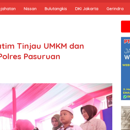
ejahatan
Nissan
Bulutangkis
DKI Jakarta
Gerindra
Jika anda 
atim Tinjau UMKM dan
 Polres Pasuruan