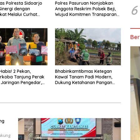
as Polresta Sidoarjo
Polres Pasuruan Nonjobkan
6
Sinergi dengan
Anggota Reskrim Polsek Beji,
at Melalui Curhat
Wujud Komitmen Transparansi
as
Penanganan Dugaan
Penganiayaan
Ber
abis! 2 Pekan,
Bhabinkamtibmas Ketegan
rkoba Tanjung Perak
Kawal Tanam Padi Modern,
 Jaringan Pengedar,
Dukung Ketahanan Pangan
Sabu Disita
Nasional
ng
ukung