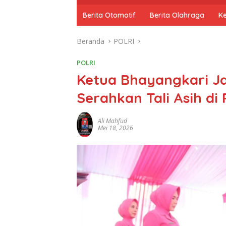
o
m
Berita Otomotif
Berita Olahraga
K
e
Beranda
POLRI
POLRI
Ketua Bhayangkari J
Serahkan Tali Asih di
Ali Mahfud
Mei 18, 2026