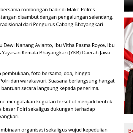
 bersama rombongan hadir di Mako Polres
datangan disambut dengan pengalungan selendang,
tradisional dari Pengurus Cabang Bhayangkari
bu Dewi Nanang Avianto, Ibu Vitha Pasma Royce, Ibu
s Yayasan Kemala Bhayangkari (YKB) Daerah Jawa
n pembukaan, foto bersama, doa, hingga
 Polri dan warakawuri. Suasana berlangsung hangat
 bantuan secara langsung kepada penerima.
no mengatakan kegiatan tersebut menjadi bentuk
a besar Polri sekaligus dukungan terhadap
angkari.
embinaan organisasi sekaligus wujud kepedulian
B