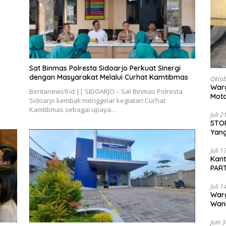
Sat Binmas Polresta Sidoarjo Perkuat Sinergi
dengan Masyarakat Melalui Curhat Kamtibmas
Oktob
Warg
Beritanews9.id || SIDOARJO – Sat Binmas Polresta
Moto
Sidoarjo kembali menggelar kegiatan Curhat
Dita
Kamtibmas sebagai upaya…
Juli 
STOP
Yang
Ters
Beri
Juli 
Kan
PART
Sido
Juli 
War
Wani
Pem
Juni 