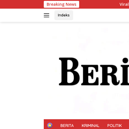
Langsung
Breaking News
Viral! Mahasiswa Gizi Kesmas USU, Ba
ke
konten
Indeks
H
BERITA
KRIMINAL
POLITIK