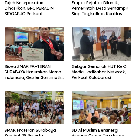
Tujuh Kesepakatan
Empat Pejabat Dilantik,
Dihasilkan, BPC PERADIN
Pemerintah Desa Semampir
SIDOARJO Perkuat
Siap Tingkatkan Kualitas
Kolaborasi dengan DPRD
Pelayanan Publik
Siswa SMAK FRATERAN
Gebyar Semarak HUT Ke-3
SURABAYA Harumkan Nama
Media Jadikabar Network,
Indonesia, Geisler Suntimothy
Perkuat Kolaborasi
Torehkan Prestasi di Ajang
Wujudkan Jurnalisme
Matematika Internasional
Berkualitas dan Dukung
Pariwisata Kota Malang
SMAK Frateran Surabaya
SD Al Muslim Bersinergi
Sambut 28 Peserta
dengan Orang Tua dalam