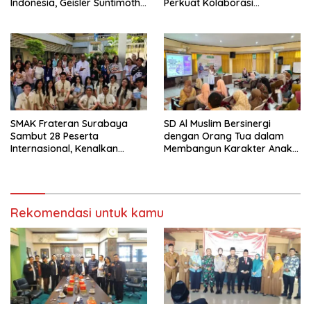
Indonesia, Geisler Suntimothy
Perkuat Kolaborasi
Torehkan Prestasi di Ajang
Wujudkan Jurnalisme
Matematika Internasional
Berkualitas dan Dukung
Pariwisata Kota Malang
SMAK Frateran Surabaya
SD Al Muslim Bersinergi
Sambut 28 Peserta
dengan Orang Tua dalam
Internasional, Kenalkan
Membangun Karakter Anak
Budaya Lokal Lewat Ecoprint
yang Siap Hadapi Tantangan
dan Kuliner Tradisional
Abad 21
Rekomendasi untuk kamu