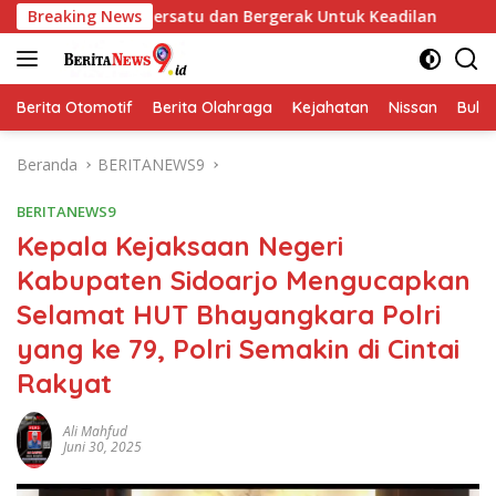
Langsung
t Bersatu dan Bergerak Untuk Keadilan
Breaking News
Polwan Polres
ke
konten
Berita Otomotif
Berita Olahraga
Kejahatan
Nissan
Bulut
Beranda
BERITANEWS9
BERITANEWS9
Kepala Kejaksaan Negeri
Kabupaten Sidoarjo Mengucapkan
Selamat HUT Bhayangkara Polri
yang ke 79, Polri Semakin di Cintai
Rakyat
Ali Mahfud
Juni 30, 2025