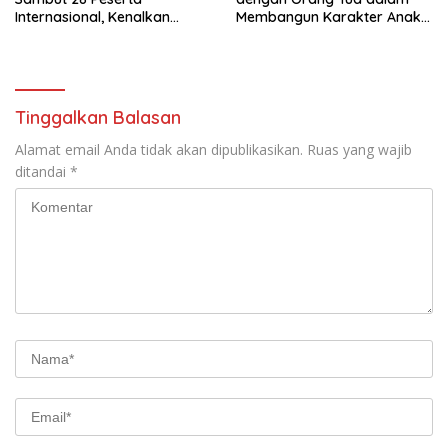
Internasional, Kenalkan
Membangun Karakter Anak
Budaya Lokal Lewat Ecoprint
yang Siap Hadapi Tantangan
dan Kuliner Tradisional
Abad 21
Tinggalkan Balasan
Alamat email Anda tidak akan dipublikasikan.
Ruas yang wajib
ditandai
*