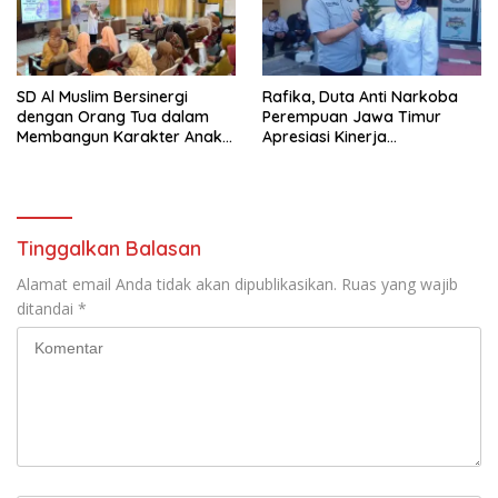
SD Al Muslim Bersinergi
Rafika, Duta Anti Narkoba
dengan Orang Tua dalam
Perempuan Jawa Timur
Membangun Karakter Anak
Apresiasi Kinerja
yang Siap Hadapi Tantangan
Kasatnarkoba Polres
Abad 21
Pelabuhan Tanjung Perak
Tinggalkan Balasan
Alamat email Anda tidak akan dipublikasikan.
Ruas yang wajib
ditandai
*