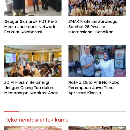
Gebyar Semarak HUT Ke-3
SMAK Frateran Surabaya
Media Jadikabar Network,
Sambut 28 Peserta
Perkuat Kolaborasi
Internasional, Kenalkan
Wujudkan Jurnalisme
Budaya Lokal Lewat Ecoprint
Berkualitas dan Dukung
dan Kuliner Tradisional
Pariwisata Kota Malang
SD Al Muslim Bersinergi
Rafika, Duta Anti Narkoba
dengan Orang Tua dalam
Perempuan Jawa Timur
Membangun Karakter Anak
Apresiasi Kinerja
yang Siap Hadapi Tantangan
Kasatnarkoba Polres
Abad 21
Pelabuhan Tanjung Perak
Rekomendasi untuk kamu