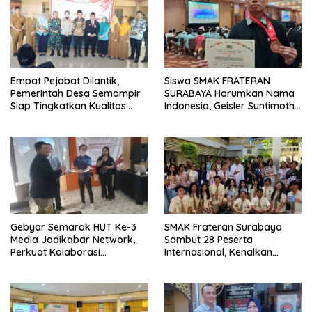
Empat Pejabat Dilantik,
Siswa SMAK FRATERAN
Pemerintah Desa Semampir
SURABAYA Harumkan Nama
Siap Tingkatkan Kualitas
Indonesia, Geisler Suntimothy
Pelayanan Publik
Torehkan Prestasi di Ajang
Matematika Internasional
Gebyar Semarak HUT Ke-3
SMAK Frateran Surabaya
Media Jadikabar Network,
Sambut 28 Peserta
Perkuat Kolaborasi
Internasional, Kenalkan
Wujudkan Jurnalisme
Budaya Lokal Lewat Ecoprint
Berkualitas dan Dukung
dan Kuliner Tradisional
Pariwisata Kota Malang