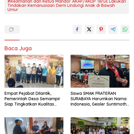
#Keamanan dan Ketua Mandor AKAP/AKDP Terus Lakukan
Tindakan Kemanusiaan Demi Lindungi Anak di Bawah
Umur
Baca Juga
Empat Pejabat Dilantik,
Siswa SMAK FRATERAN
Pemerintah Desa Semampir
SURABAYA Harumkan Nama
Siap Tingkatkan Kualitas
Indonesia, Geisler Suntimothy
Pelayanan Publik
Torehkan Prestasi di Ajang
Matematika Internasional