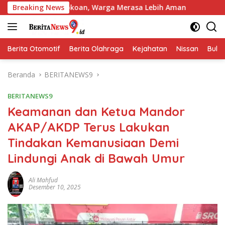
Langsung
Pertokoan, Warga Merasa Lebih Aman
Breaking News
Polres Jombang Gel
ke
konten
Berita Otomotif
Berita Olahraga
Kejahatan
Nissan
Bulut
Beranda
BERITANEWS9
BERITANEWS9
Keamanan dan Ketua Mandor
AKAP/AKDP Terus Lakukan
Tindakan Kemanusiaan Demi
Lindungi Anak di Bawah Umur
Ali Mahfud
Desember 10, 2025