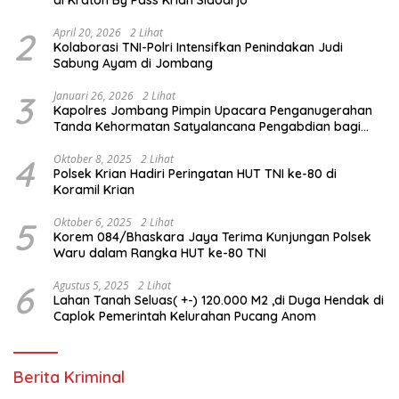
2
April 20, 2026
2 Lihat
Kolaborasi TNI-Polri Intensifkan Penindakan Judi
Sabung Ayam di Jombang
3
Januari 26, 2026
2 Lihat
Kapolres Jombang Pimpin Upacara Penganugerahan
Tanda Kehormatan Satyalancana Pengabdian bagi
Personel Polri
4
Oktober 8, 2025
2 Lihat
Polsek Krian Hadiri Peringatan HUT TNI ke-80 di
Koramil Krian
5
Oktober 6, 2025
2 Lihat
Korem 084/Bhaskara Jaya Terima Kunjungan Polsek
Waru dalam Rangka HUT ke-80 TNI
6
Agustus 5, 2025
2 Lihat
Lahan Tanah Seluas( +-) 120.000 M2 ,di Duga Hendak di
Caplok Pemerintah Kelurahan Pucang Anom
Berita Kriminal