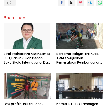
Baca Juga
Viral! Mahasiswa Gizi Kesmas
Bersama Rakyat TNI Kuat,
USU, Banjir Pujian Bedah
TMMD Wujudkan
Buku Skala International Dari
Pemerataan Pembangunan
70 Ribu Rupiah Referensi
dan Ketahanan Nasional di
Akademik Dunia
Daerah.
Low profile, Ini Dia Sosok
Komisi D DPRD Lamongan