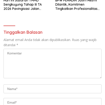
Hari Ini Sasaran TMMD
BPW PERADIN Jatim Resmi
Sengkuyung Tahap III TA
Dilantik, Komitmen
2026 Pavingisasi Jalan
Tingkatkan Profesionalitas
Sepanjang 97 Meter, Lebar
dan Integritas Advokat
4,5 Meter Mulai di Garap
Tinggalkan Balasan
Alamat email Anda tidak akan dipublikasikan.
Ruas yang wajib
ditandai
*