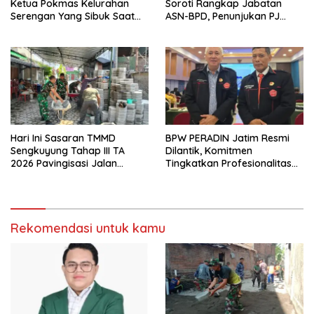
Ketua Pokmas Kelurahan
Soroti Rangkap Jabatan
Serengan Yang Sibuk Saat
ASN-BPD, Penunjukan PJ
TMMD Sengkuyung Tahap III
Kepala Desa hingga
TA. 2026
Rekrutmen Perangkat Desa
Hari Ini Sasaran TMMD
BPW PERADIN Jatim Resmi
Sengkuyung Tahap III TA
Dilantik, Komitmen
2026 Pavingisasi Jalan
Tingkatkan Profesionalitas
Sepanjang 97 Meter, Lebar
dan Integritas Advokat
4,5 Meter Mulai di Garap
Rekomendasi untuk kamu