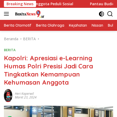
Langsung
ggota Peduli Sosial
Breaking News
Pantau Budidaya Lele di Genengw
ke
konten
Berita Otomotif
Berita Olahraga
Kejahatan
Nissan
Bulut
Beranda
BERITA
BERITA
Kapolri: Apresiasi e-Learning
Humas Polri Presisi Jadi Cara
Tingkatkan Kemampuan
Kehumasan Anggota
Heri Kaperwil
Maret 23, 2024