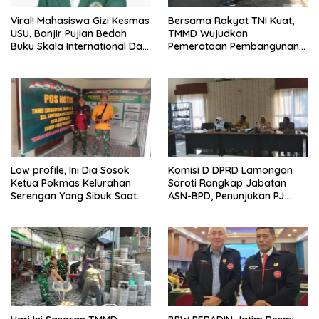
Viral! Mahasiswa Gizi Kesmas
Bersama Rakyat TNI Kuat,
USU, Banjir Pujian Bedah
TMMD Wujudkan
Buku Skala International Dari
Pemerataan Pembangunan
70 Ribu Rupiah Referensi
dan Ketahanan Nasional di
Akademik Dunia
Daerah.
Low profile, Ini Dia Sosok
Komisi D DPRD Lamongan
Ketua Pokmas Kelurahan
Soroti Rangkap Jabatan
Serengan Yang Sibuk Saat
ASN-BPD, Penunjukan PJ
TMMD Sengkuyung Tahap III
Kepala Desa hingga
TA. 2026
Rekrutmen Perangkat Desa