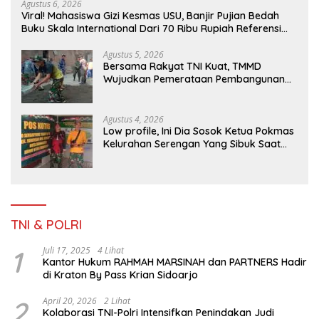
Agustus 6, 2026
Viral! Mahasiswa Gizi Kesmas USU, Banjir Pujian Bedah
Buku Skala International Dari 70 Ribu Rupiah Referensi
Akademik Dunia
Agustus 5, 2026
Bersama Rakyat TNI Kuat, TMMD
Wujudkan Pemerataan Pembangunan
dan Ketahanan Nasional di Daerah.
Agustus 4, 2026
Low profile, Ini Dia Sosok Ketua Pokmas
Kelurahan Serengan Yang Sibuk Saat
TMMD Sengkuyung Tahap III TA. 2026
TNI & POLRI
1
Juli 17, 2025
4 Lihat
Kantor Hukum RAHMAH MARSINAH dan PARTNERS Hadir
di Kraton By Pass Krian Sidoarjo
2
April 20, 2026
2 Lihat
Kolaborasi TNI-Polri Intensifkan Penindakan Judi