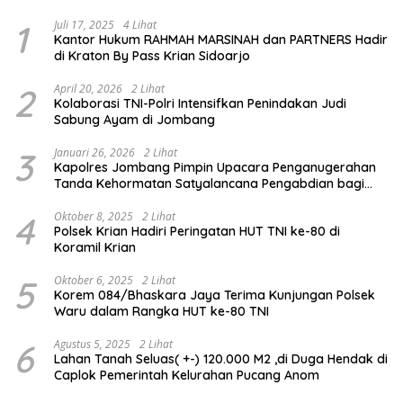
1
Juli 17, 2025
4 Lihat
Kantor Hukum RAHMAH MARSINAH dan PARTNERS Hadir
di Kraton By Pass Krian Sidoarjo
2
April 20, 2026
2 Lihat
Kolaborasi TNI-Polri Intensifkan Penindakan Judi
Sabung Ayam di Jombang
3
Januari 26, 2026
2 Lihat
Kapolres Jombang Pimpin Upacara Penganugerahan
Tanda Kehormatan Satyalancana Pengabdian bagi
Personel Polri
4
Oktober 8, 2025
2 Lihat
Polsek Krian Hadiri Peringatan HUT TNI ke-80 di
Koramil Krian
5
Oktober 6, 2025
2 Lihat
Korem 084/Bhaskara Jaya Terima Kunjungan Polsek
Waru dalam Rangka HUT ke-80 TNI
6
Agustus 5, 2025
2 Lihat
Lahan Tanah Seluas( +-) 120.000 M2 ,di Duga Hendak di
Caplok Pemerintah Kelurahan Pucang Anom