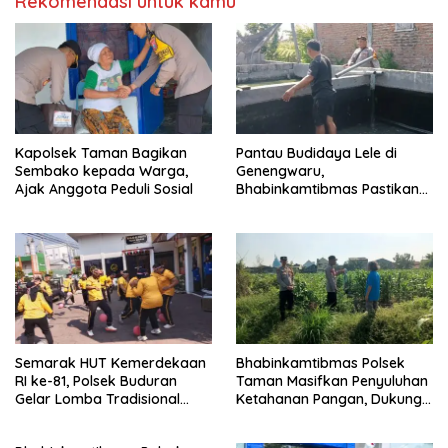
Rekomendasi untuk kamu
Kapolsek Taman Bagikan
Pantau Budidaya Lele di
Sembako kepada Warga,
Genengwaru,
Ajak Anggota Peduli Sosial
Bhabinkamtibmas Pastikan
Pertumbuhan Ikan Berjalan
Baik
Semarak HUT Kemerdekaan
Bhabinkamtibmas Polsek
RI ke-81, Polsek Buduran
Taman Masifkan Penyuluhan
Gelar Lomba Tradisional
Ketahanan Pangan, Dukung
Pererat Soliditas Personel
Swasembada Jagung