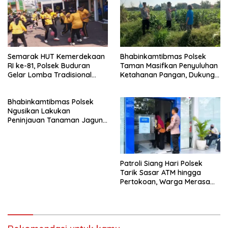
Semarak HUT Kemerdekaan
Bhabinkamtibmas Polsek
RI ke-81, Polsek Buduran
Taman Masifkan Penyuluhan
Gelar Lomba Tradisional
Ketahanan Pangan, Dukung
Pererat Soliditas Personel
Swasembada Jagung
Bhabinkamtibmas Polsek
Ngusikan Lakukan
Peninjauan Tanaman Jagung
Dalam Rangka Mendukung
Ketahanan Pangan
Patroli Siang Hari Polsek
Tarik Sasar ATM hingga
Pertokoan, Warga Merasa
Lebih Aman