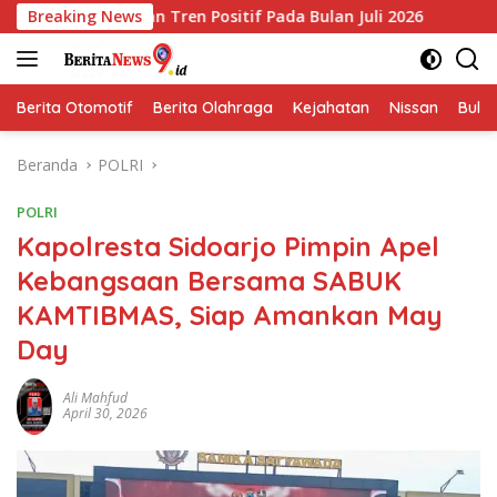
Langsung
an Tren Positif Pada Bulan Juli 2026
Breaking News
Arus Peti Kemas 
ke
konten
Berita Otomotif
Berita Olahraga
Kejahatan
Nissan
Bulut
Beranda
POLRI
POLRI
Kapolresta Sidoarjo Pimpin Apel
Kebangsaan Bersama SABUK
KAMTIBMAS, Siap Amankan May
Day
Ali Mahfud
April 30, 2026