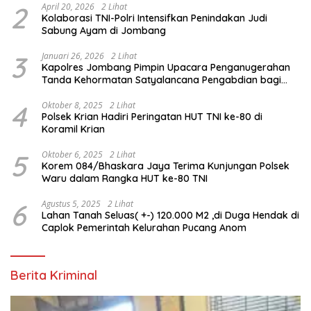
2
April 20, 2026
2 Lihat
Kolaborasi TNI-Polri Intensifkan Penindakan Judi
Sabung Ayam di Jombang
3
Januari 26, 2026
2 Lihat
Kapolres Jombang Pimpin Upacara Penganugerahan
Tanda Kehormatan Satyalancana Pengabdian bagi
Personel Polri
4
Oktober 8, 2025
2 Lihat
Polsek Krian Hadiri Peringatan HUT TNI ke-80 di
Koramil Krian
5
Oktober 6, 2025
2 Lihat
Korem 084/Bhaskara Jaya Terima Kunjungan Polsek
Waru dalam Rangka HUT ke-80 TNI
6
Agustus 5, 2025
2 Lihat
Lahan Tanah Seluas( +-) 120.000 M2 ,di Duga Hendak di
Caplok Pemerintah Kelurahan Pucang Anom
Berita Kriminal