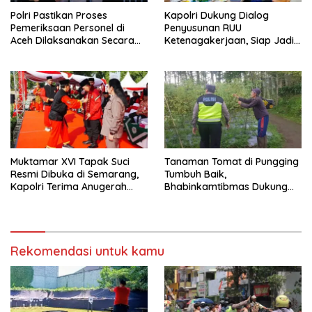
Polri Pastikan Proses
Kapolri Dukung Dialog
Pemeriksaan Personel di
Penyusunan RUU
Aceh Dilaksanakan Secara
Ketenagakerjaan, Siap Jadi
Profesional dan Transparan
Jembatan Aspirasi Buruh
Muktamar XVI Tapak Suci
Tanaman Tomat di Pungging
Resmi Dibuka di Semarang,
Tumbuh Baik,
Kapolri Terima Anugerah
Bhabinkamtibmas Dukung
Anggota Kehormatan
Suksesnya Ketahanan
Pangan Nasional
Rekomendasi untuk kamu