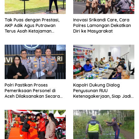
Tak Puas dengan Prestasi,
Inovasi Srikandi Care, Cara
AKP Adik Agus Putrawan
Polres Lamongan Dekatkan
Terus Asah Ketajaman
Diri ke Masyarakat
Bidikan di Lapangan Tembak
Polri Pastikan Proses
Kapolri Dukung Dialog
Pemeriksaan Personel di
Penyusunan RUU
Aceh Dilaksanakan Secara
Ketenagakerjaan, Siap Jadi
Profesional dan Transparan
Jembatan Aspirasi Buruh