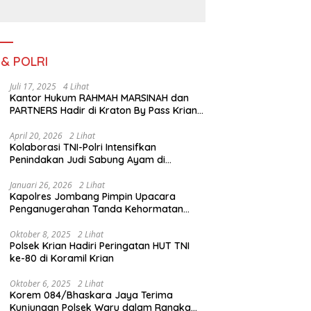
Serengan Yang Sibuk Saat
TMMD Sengkuyung Tahap
III TA. 2026
 & POLRI
Juli 17, 2025
4 Lihat
Kantor Hukum RAHMAH MARSINAH dan
PARTNERS Hadir di Kraton By Pass Krian
Sidoarjo
April 20, 2026
2 Lihat
Kolaborasi TNI-Polri Intensifkan
Penindakan Judi Sabung Ayam di
Jombang
Januari 26, 2026
2 Lihat
Kapolres Jombang Pimpin Upacara
Penganugerahan Tanda Kehormatan
Satyalancana Pengabdian bagi Personel
Polri
Oktober 8, 2025
2 Lihat
Polsek Krian Hadiri Peringatan HUT TNI
ke-80 di Koramil Krian
Oktober 6, 2025
2 Lihat
Korem 084/Bhaskara Jaya Terima
Kunjungan Polsek Waru dalam Rangka