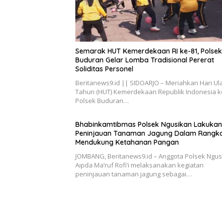
Semarak HUT Kemerdekaan RI ke-81, Polsek
Buduran Gelar Lomba Tradisional Pererat
Soliditas Personel
Beritanews9.id || SIDOARJO – Meriahkan Hari Ul
Tahun (HUT) Kemerdekaan Republik Indonesia k
Polsek Buduran…
Bhabinkamtibmas Polsek Ngusikan Lakukan
Peninjauan Tanaman Jagung Dalam Rangk
Mendukung Ketahanan Pangan
JOMBANG, Beritanews9.id – Anggota Polsek Ngus
Aipda Ma’ruf Rofi’i melaksanakan kegiatan
peninjauan tanaman jagung sebagai…