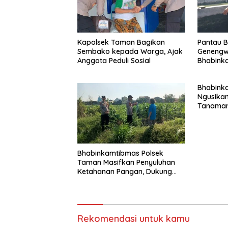
Kapolsek Taman Bagikan
Pantau B
Sembako kepada Warga, Ajak
Genengw
Anggota Peduli Sosial
Bhabink
Pertumbu
Baik
Bhabink
Ngusikan
Tanaman
Rangka 
Pangan
Bhabinkamtibmas Polsek
Taman Masifkan Penyuluhan
Ketahanan Pangan, Dukung
Swasembada Jagung
Rekomendasi untuk kamu