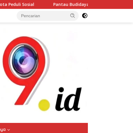
au Budidaya Lele di Genengwaru, Bhabinkamtibmas Pastikan P
tutup
nya