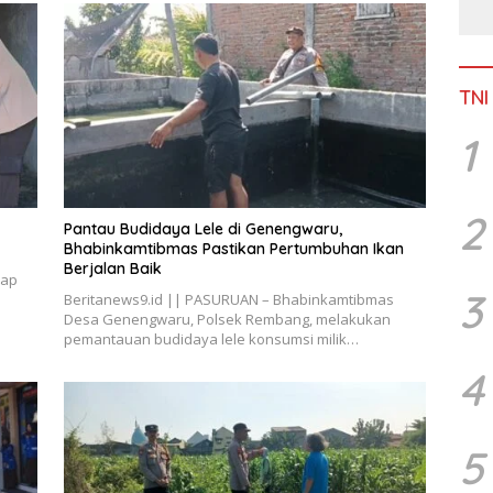
TNI
1
2
Pantau Budidaya Lele di Genengwaru,
Bhabinkamtibmas Pastikan Pertumbuhan Ikan
Berjalan Baik
dap
3
Beritanews9.id || PASURUAN – Bhabinkamtibmas
Desa Genengwaru, Polsek Rembang, melakukan
pemantauan budidaya lele konsumsi milik…
4
5