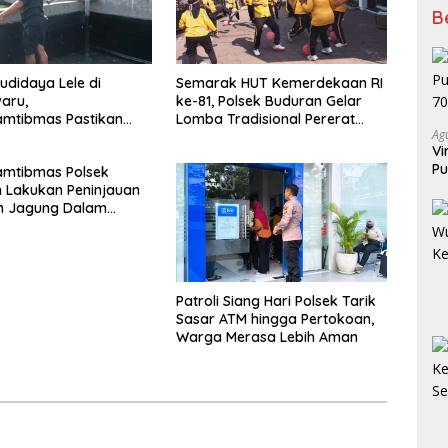
B
udidaya Lele di
Semarak HUT Kemerdekaan RI
aru,
ke-81, Polsek Buduran Gelar
amtibmas Pastikan
Lomba Tradisional Pererat
Ag
han Ikan Berjalan
Soliditas Personel
Vi
Pu
amtibmas Polsek
70
 Lakukan Peninjauan
 Jagung Dalam
Mendukung Ketahanan
Patroli Siang Hari Polsek Tarik
Sasar ATM hingga Pertokoan,
Warga Merasa Lebih Aman