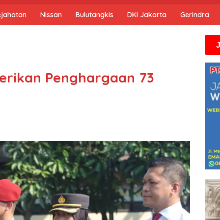
ejahatan
Nissan
Bulutangkis
DKI Jakarta
Gerindra
Jika anda me
Berikan Penghargaan 73