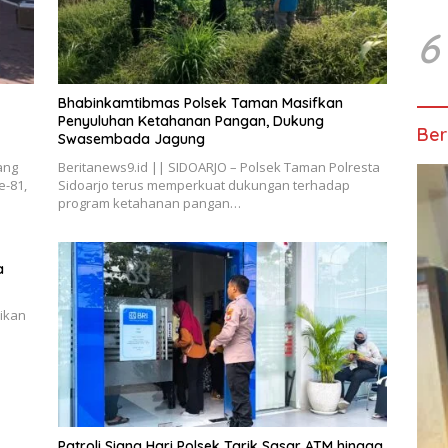
6
Bhabinkamtibmas Polsek Taman Masifkan
Penyuluhan Ketahanan Pangan, Dukung
Ber
Swasembada Jagung
ang
Beritanews9.id || SIDOARJO – Polsek Taman Polresta
e-81,
Sidoarjo terus memperkuat dukungan terhadap
program ketahanan pangan…
a
ikan
Patroli Siang Hari Polsek Tarik Sasar ATM hingga