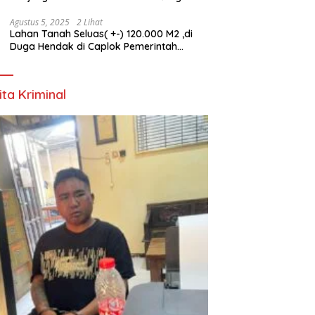
HUT ke-80 TNI
Agustus 5, 2025
2 Lihat
Lahan Tanah Seluas( +-) 120.000 M2 ,di
Duga Hendak di Caplok Pemerintah
Kelurahan Pucang Anom
ita Kriminal