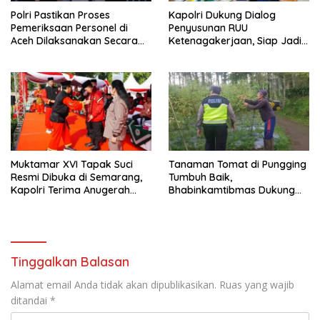
Polri Pastikan Proses
Kapolri Dukung Dialog
Pemeriksaan Personel di
Penyusunan RUU
Aceh Dilaksanakan Secara
Ketenagakerjaan, Siap Jadi
Profesional dan Transparan
Jembatan Aspirasi Buruh
Muktamar XVI Tapak Suci
Tanaman Tomat di Pungging
Resmi Dibuka di Semarang,
Tumbuh Baik,
Kapolri Terima Anugerah
Bhabinkamtibmas Dukung
Anggota Kehormatan
Suksesnya Ketahanan
Pangan Nasional
Tinggalkan Balasan
Alamat email Anda tidak akan dipublikasikan.
Ruas yang wajib
ditandai
*