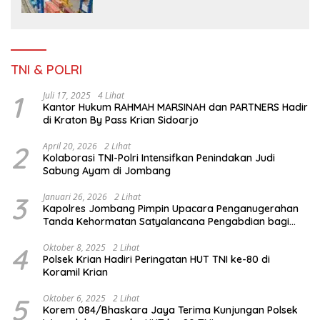
TNI & POLRI
1
Juli 17, 2025
4 Lihat
Kantor Hukum RAHMAH MARSINAH dan PARTNERS Hadir
di Kraton By Pass Krian Sidoarjo
2
April 20, 2026
2 Lihat
Kolaborasi TNI-Polri Intensifkan Penindakan Judi
Sabung Ayam di Jombang
3
Januari 26, 2026
2 Lihat
Kapolres Jombang Pimpin Upacara Penganugerahan
Tanda Kehormatan Satyalancana Pengabdian bagi
Personel Polri
4
Oktober 8, 2025
2 Lihat
Polsek Krian Hadiri Peringatan HUT TNI ke-80 di
Koramil Krian
5
Oktober 6, 2025
2 Lihat
Korem 084/Bhaskara Jaya Terima Kunjungan Polsek