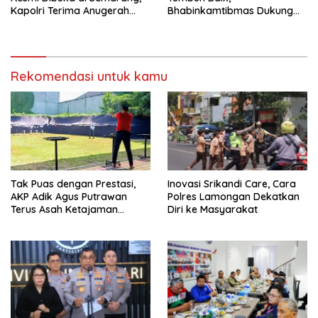
Kapolri Terima Anugerah
Bhabinkamtibmas Dukung
Anggota Kehormatan
Suksesnya Ketahanan
Pangan Nasional
Rekomendasi untuk kamu
Tak Puas dengan Prestasi,
Inovasi Srikandi Care, Cara
AKP Adik Agus Putrawan
Polres Lamongan Dekatkan
Terus Asah Ketajaman
Diri ke Masyarakat
Bidikan di Lapangan Tembak