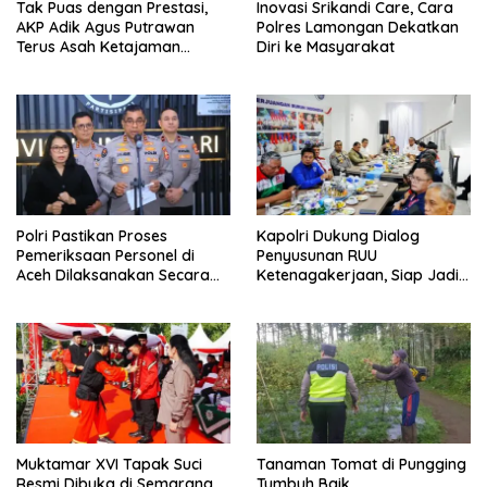
Tak Puas dengan Prestasi,
Inovasi Srikandi Care, Cara
AKP Adik Agus Putrawan
Polres Lamongan Dekatkan
Terus Asah Ketajaman
Diri ke Masyarakat
Bidikan di Lapangan Tembak
Polri Pastikan Proses
Kapolri Dukung Dialog
Pemeriksaan Personel di
Penyusunan RUU
Aceh Dilaksanakan Secara
Ketenagakerjaan, Siap Jadi
Profesional dan Transparan
Jembatan Aspirasi Buruh
Muktamar XVI Tapak Suci
Tanaman Tomat di Pungging
Resmi Dibuka di Semarang,
Tumbuh Baik,