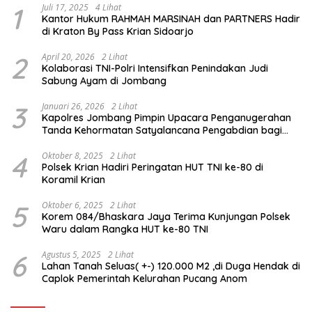
1
Juli 17, 2025
4 Lihat
Kantor Hukum RAHMAH MARSINAH dan PARTNERS Hadir
di Kraton By Pass Krian Sidoarjo
2
April 20, 2026
2 Lihat
Kolaborasi TNI-Polri Intensifkan Penindakan Judi
Sabung Ayam di Jombang
3
Januari 26, 2026
2 Lihat
Kapolres Jombang Pimpin Upacara Penganugerahan
Tanda Kehormatan Satyalancana Pengabdian bagi
Personel Polri
4
Oktober 8, 2025
2 Lihat
Polsek Krian Hadiri Peringatan HUT TNI ke-80 di
Koramil Krian
5
Oktober 6, 2025
2 Lihat
Korem 084/Bhaskara Jaya Terima Kunjungan Polsek
Waru dalam Rangka HUT ke-80 TNI
6
Agustus 5, 2025
2 Lihat
Lahan Tanah Seluas( +-) 120.000 M2 ,di Duga Hendak di
Caplok Pemerintah Kelurahan Pucang Anom