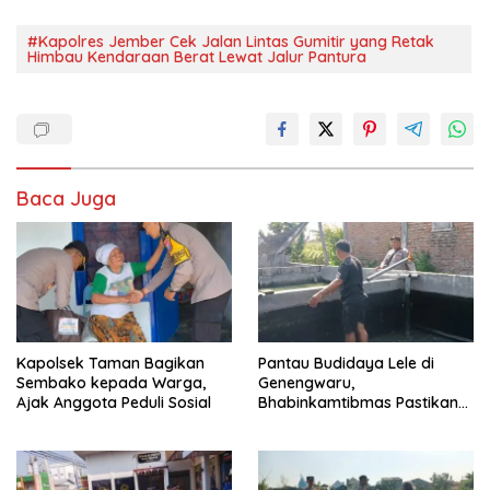
#Kapolres Jember Cek Jalan Lintas Gumitir yang Retak
Himbau Kendaraan Berat Lewat Jalur Pantura
Baca Juga
Kapolsek Taman Bagikan
Pantau Budidaya Lele di
Sembako kepada Warga,
Genengwaru,
Ajak Anggota Peduli Sosial
Bhabinkamtibmas Pastikan
Pertumbuhan Ikan Berjalan
Baik