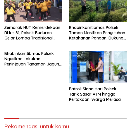
Semarak HUT Kemerdekaan
Bhabinkamtibmas Polsek
RI ke-81, Polsek Buduran
Taman Masifkan Penyuluhan
Gelar Lomba Tradisional
Ketahanan Pangan, Dukung
Pererat Soliditas Personel
Swasembada Jagung
Bhabinkamtibmas Polsek
Ngusikan Lakukan
Peninjauan Tanaman Jagung
Dalam Rangka Mendukung
Ketahanan Pangan
Patroli Siang Hari Polsek
Tarik Sasar ATM hingga
Pertokoan, Warga Merasa
Lebih Aman
Rekomendasi untuk kamu