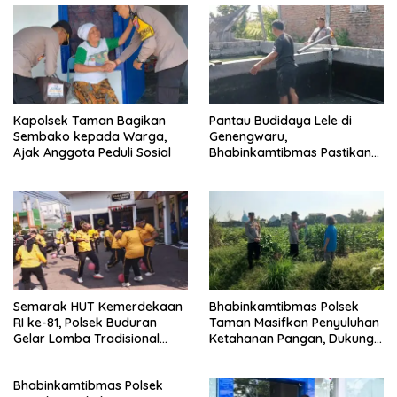
Kapolsek Taman Bagikan
Pantau Budidaya Lele di
Sembako kepada Warga,
Genengwaru,
Ajak Anggota Peduli Sosial
Bhabinkamtibmas Pastikan
Pertumbuhan Ikan Berjalan
Baik
Semarak HUT Kemerdekaan
Bhabinkamtibmas Polsek
RI ke-81, Polsek Buduran
Taman Masifkan Penyuluhan
Gelar Lomba Tradisional
Ketahanan Pangan, Dukung
Pererat Soliditas Personel
Swasembada Jagung
Bhabinkamtibmas Polsek