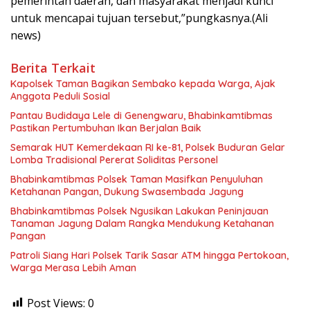
pemerintah daerah, dan masyarakat menjadi kunci
untuk mencapai tujuan tersebut,”pungkasnya.(Ali
news)
Berita Terkait
Kapolsek Taman Bagikan Sembako kepada Warga, Ajak
Anggota Peduli Sosial
Pantau Budidaya Lele di Genengwaru, Bhabinkamtibmas
Pastikan Pertumbuhan Ikan Berjalan Baik
Semarak HUT Kemerdekaan RI ke-81, Polsek Buduran Gelar
Lomba Tradisional Pererat Soliditas Personel
Bhabinkamtibmas Polsek Taman Masifkan Penyuluhan
Ketahanan Pangan, Dukung Swasembada Jagung
Bhabinkamtibmas Polsek Ngusikan Lakukan Peninjauan
Tanaman Jagung Dalam Rangka Mendukung Ketahanan
Pangan
Patroli Siang Hari Polsek Tarik Sasar ATM hingga Pertokoan,
Warga Merasa Lebih Aman
Post Views:
0