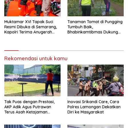
Muktamar XVI Tapak Suci
Tanaman Tomat di Pungging
Resmi Dibuka di Semarang,
Tumbuh Baik,
Kapolri Terima Anugerah
Bhabinkamtibmas Dukung
Anggota Kehormatan
Suksesnya Ketahanan
Pangan Nasional
Rekomendasi untuk kamu
Tak Puas dengan Prestasi,
Inovasi Srikandi Care, Cara
AKP Adik Agus Putrawan
Polres Lamongan Dekatkan
Terus Asah Ketajaman
Diri ke Masyarakat
Bidikan di Lapangan Tembak