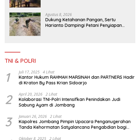
Agustus 8, 2026
Dukung Ketahanan Pangan, Sertu
Harianto Dampingi Petani Penyiapan
Lahan Sawah Di Desa Ngoran
TNI & POLRI
1
Juli 17, 2025
4 Lihat
Kantor Hukum RAHMAH MARSINAH dan PARTNERS Hadir
di Kraton By Pass Krian Sidoarjo
2
April 20, 2026
2 Lihat
Kolaborasi TNI-Polri Intensifkan Penindakan Judi
Sabung Ayam di Jombang
3
Januari 26, 2026
2 Lihat
Kapolres Jombang Pimpin Upacara Penganugerahan
Tanda Kehormatan Satyalancana Pengabdian bagi
Personel Polri
Oktober 8, 2025
2 Lihat