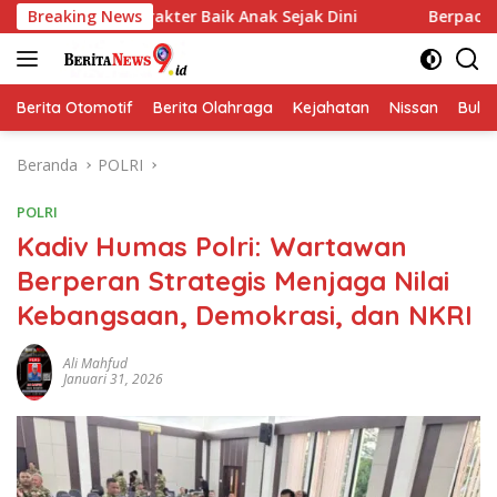
Langsung
rakter Baik Anak Sejak Dini
Breaking News
Berpacu dengan Waktu! S
ke
konten
Berita Otomotif
Berita Olahraga
Kejahatan
Nissan
Bulut
Beranda
POLRI
POLRI
Kadiv Humas Polri: Wartawan
Berperan Strategis Menjaga Nilai
Kebangsaan, Demokrasi, dan NKRI
Ali Mahfud
Januari 31, 2026