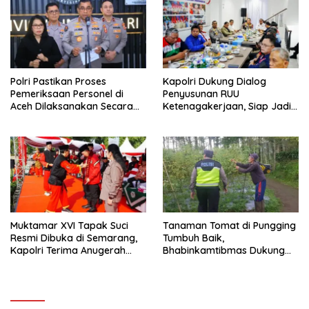
Polri Pastikan Proses
Kapolri Dukung Dialog
Pemeriksaan Personel di
Penyusunan RUU
Aceh Dilaksanakan Secara
Ketenagakerjaan, Siap Jadi
Profesional dan Transparan
Jembatan Aspirasi Buruh
Muktamar XVI Tapak Suci
Tanaman Tomat di Pungging
Resmi Dibuka di Semarang,
Tumbuh Baik,
Kapolri Terima Anugerah
Bhabinkamtibmas Dukung
Anggota Kehormatan
Suksesnya Ketahanan
Pangan Nasional