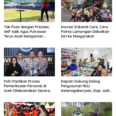
Tak Puas dengan Prestasi,
Inovasi Srikandi Care, Cara
AKP Adik Agus Putrawan
Polres Lamongan Dekatkan
Terus Asah Ketajaman
Diri ke Masyarakat
Bidikan di Lapangan Tembak
Polri Pastikan Proses
Kapolri Dukung Dialog
Pemeriksaan Personel di
Penyusunan RUU
Aceh Dilaksanakan Secara
Ketenagakerjaan, Siap Jadi
Profesional dan Transparan
Jembatan Aspirasi Buruh