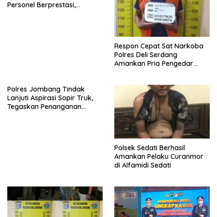
Personel Berprestasi,
Tegaskan Komitmen Zero
Miras dan Kesiapan
Pengamanan Muktamar NU
ke-35
Respon Cepat Sat Narkoba
Polres Deli Serdang
Amankan Pria Pengedar
Sabu
Polres Jombang Tindak
Lanjuti Aspirasi Sopir Truk,
Tegaskan Penanganan
dugaan Pungli hingga Balap
Liar Terus Dilakukan
Polsek Sedati Berhasil
Amankan Pelaku Curanmor
di Alfamidi Sedati