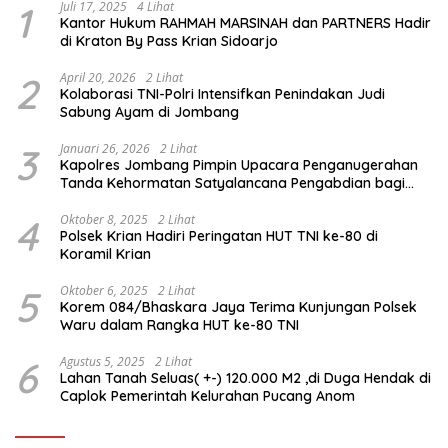
1
Juli 17, 2025
4 Lihat
Kantor Hukum RAHMAH MARSINAH dan PARTNERS Hadir
di Kraton By Pass Krian Sidoarjo
2
April 20, 2026
2 Lihat
Kolaborasi TNI-Polri Intensifkan Penindakan Judi
Sabung Ayam di Jombang
3
Januari 26, 2026
2 Lihat
Kapolres Jombang Pimpin Upacara Penganugerahan
Tanda Kehormatan Satyalancana Pengabdian bagi
Personel Polri
4
Oktober 8, 2025
2 Lihat
Polsek Krian Hadiri Peringatan HUT TNI ke-80 di
Koramil Krian
5
Oktober 6, 2025
2 Lihat
Korem 084/Bhaskara Jaya Terima Kunjungan Polsek
Waru dalam Rangka HUT ke-80 TNI
6
Agustus 5, 2025
2 Lihat
Lahan Tanah Seluas( +-) 120.000 M2 ,di Duga Hendak di
Caplok Pemerintah Kelurahan Pucang Anom