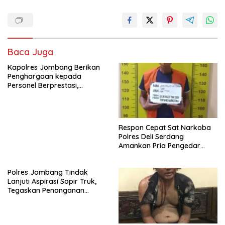
Baca Juga
Kapolres Jombang Berikan
Penghargaan kepada
Personel Berprestasi,
Tegaskan Komitmen Zero
Miras dan Kesiapan
Pengamanan Muktamar NU
ke-35
Respon Cepat Sat Narkoba
Polres Deli Serdang
Amankan Pria Pengedar
Sabu
Polres Jombang Tindak
Lanjuti Aspirasi Sopir Truk,
Tegaskan Penanganan
dugaan Pungli hingga Balap
Liar Terus Dilakukan