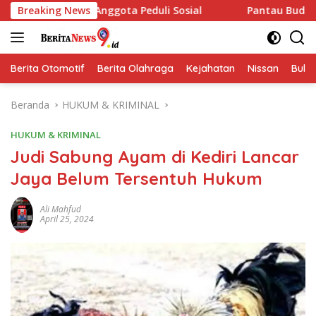
Langsung
nggota Peduli Sosial
Breaking News
Pantau Budidaya Lele di Geneng
ke
konten
Berita Otomotif
Berita Olahraga
Kejahatan
Nissan
Bulut
Beranda
HUKUM & KRIMINAL
HUKUM & KRIMINAL
Judi Sabung Ayam di Kediri Lancar
Jaya Belum Tersentuh Hukum
Ali Mahfud
April 25, 2024