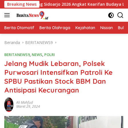
Langsung
g Sidoarjo 2026 Angkat Kearifan Budaya Lokal
Breaking News
HUT Ked
ke
konten
Berita Otomotif
Berita Olahraga
Kejahatan
Nissan
Bulut
Beranda
BERITANEWS9
BERITANEWS9
,
NEWS
,
POLRI
Jelang Mudik Lebaran, Polsek
Purwosari Intensifkan Patroli Ke
SPBU Pastikan Stock BBM Dan
Antisipasi Kecurangan
Ali Mahfud
Maret 29, 2024