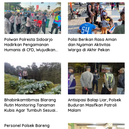
Polwan Polresta Sidoarjo
Polisi Berikan Rasa Aman
Hadirkan Pengamanan
dan Nyaman Aktivitas
Humanis di CFD, Wujudkan
Warga di Akhir Pekan
Rasa Aman dan Nyaman
bagi Masyarakat
Bhabinkamtibmas Blarang
Antisipasi Balap Liar, Polsek
Rutin Monitoring Tanaman
Buduran Masifkan Patroli
Kubis Agar Tumbuh Sesuai
Malam
Harapan
Personel Polsek Bareng