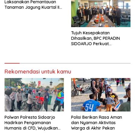
Laksanakan Pemantauan
Tanaman Jagung Kuartal II
Tahun 2026 dalam
Mendukung Program
Ketahanan Pangan
Tujuh Kesepakatan
Dihasilkan, BPC PERADIN
SIDOARJO Perkuat
Kolaborasi dengan DPRD
Rekomendasi untuk kamu
Polwan Polresta Sidoarjo
Polisi Berikan Rasa Aman
Hadirkan Pengamanan
dan Nyaman Aktivitas
Humanis di CFD, Wujudkan
Warga di Akhir Pekan
Rasa Aman dan Nyaman