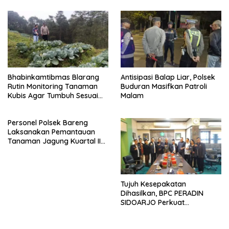
bagi Masyarakat
Bhabinkamtibmas Blarang
Antisipasi Balap Liar, Polsek
Rutin Monitoring Tanaman
Buduran Masifkan Patroli
Kubis Agar Tumbuh Sesuai
Malam
Harapan
Personel Polsek Bareng
Laksanakan Pemantauan
Tanaman Jagung Kuartal II
Tahun 2026 dalam
Mendukung Program
Ketahanan Pangan
Tujuh Kesepakatan
Dihasilkan, BPC PERADIN
SIDOARJO Perkuat
Kolaborasi dengan DPRD