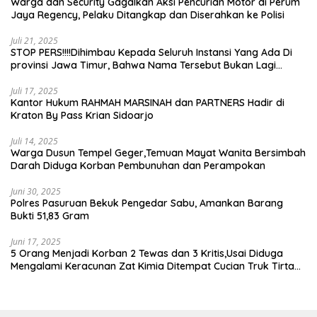
Warga dan Security Gagalkan Aksi Pencurian Motor di Perum
Jaya Regency, Pelaku Ditangkap dan Diserahkan ke Polisi
Juli 21, 2025
STOP PERS!!!!Dihimbau Kepada Seluruh Instansi Yang Ada Di
provinsi Jawa Timur, Bahwa Nama Tersebut Bukan Lagi
Wartawan KABIRO Beritanews9.id
Juli 17, 2025
Kantor Hukum RAHMAH MARSINAH dan PARTNERS Hadir di
Kraton By Pass Krian Sidoarjo
Juli 14, 2025
Warga Dusun Tempel Geger,Temuan Mayat Wanita Bersimbah
Darah Diduga Korban Pembunuhan dan Perampokan
Juni 30, 2025
Polres Pasuruan Bekuk Pengedar Sabu, Amankan Barang
Bukti 51,83 Gram
Juni 17, 2025
5 Orang Menjadi Korban 2 Tewas dan 3 Kritis,Usai Diduga
Mengalami Keracunan Zat Kimia Ditempat Cucian Truk Tirta
Abadi By Pass Krian