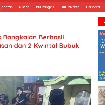
ejahatan
Nissan
Bulutangkis
DKI Jakarta
Gerindra
Jika anda m
s Bangkalan Berhasil
san dan 2 Kwintal Bubuk