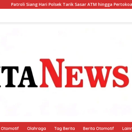
lsek Tarik Sasar ATM hingga Pertokoan, Warga Merasa Lebih Am
Otomotif
Olahraga
Tag Berita
Berita Otomotif
Lain