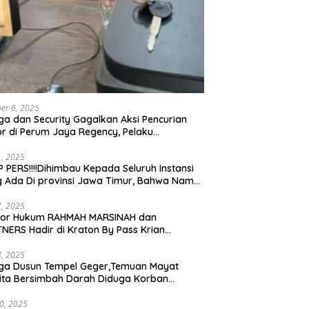
er 6, 2025
a dan Security Gagalkan Aksi Pencurian
r di Perum Jaya Regency, Pelaku
ngkap dan Diserahkan ke Polisi
21, 2025
 PERS!!!!Dihimbau Kepada Seluruh Instansi
 Ada Di provinsi Jawa Timur, Bahwa Nama
ebut Bukan Lagi Wartawan KABIRO
tanews9.id
17, 2025
tor Hukum RAHMAH MARSINAH dan
NERS Hadir di Kraton By Pass Krian
arjo
14, 2025
ga Dusun Tempel Geger,Temuan Mayat
ta Bersimbah Darah Diduga Korban
bunuhan dan Perampokan
30, 2025