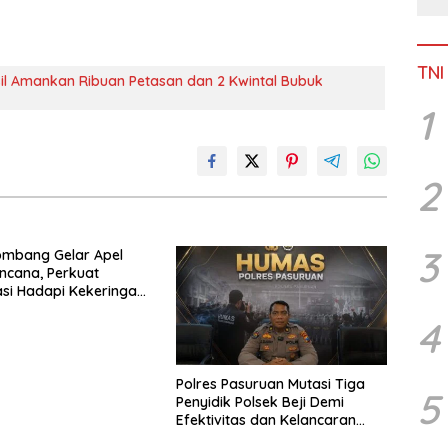
TNI
il Amankan Ribuan Petasan dan 2 Kwintal Bubuk
1
2
3
ombang Gelar Apel
ncana, Perkuat
si Hadapi Kekeringan
utla
4
Polres Pasuruan Mutasi Tiga
5
Penyidik Polsek Beji Demi
Efektivitas dan Kelancaran
Proses Penyidikan