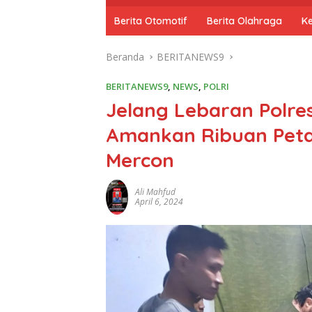
o
m
Berita Otomotif
Berita Olahraga
K
e
Beranda
BERITANEWS9
BERITANEWS9
,
NEWS
,
POLRI
Jelang Lebaran Polre
Amankan Ribuan Peta
Mercon
Ali Mahfud
April 6, 2024