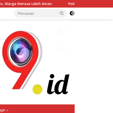
an
Polres Jombang Gelar Apel Siaga Bencana, Perkuat K
tutup
nya