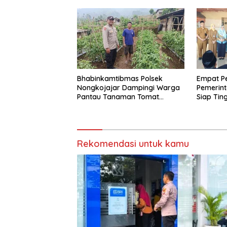
Bhabinkamtibmas Polsek
Empat Pe
Nongkojajar Dampingi Warga
Pemerin
Pantau Tanaman Tomat
Siap Tin
Dukung Program Ketahanan
Pelayana
Pangan Nasional
Rekomendasi untuk kamu