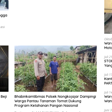
ingga
asi
Oktob
Warg
Moto
Dita
Juli 
STOP
Yang
Ters
Beri
Juli 
Kan
PART
Sido
Juli 
War
 Beji
Bhabinkamtibmas Polsek Nongkojajar Dampingi
Wani
Warga Pantau Tanaman Tomat Dukung
Pem
Program Ketahanan Pangan Nasional
Juni 