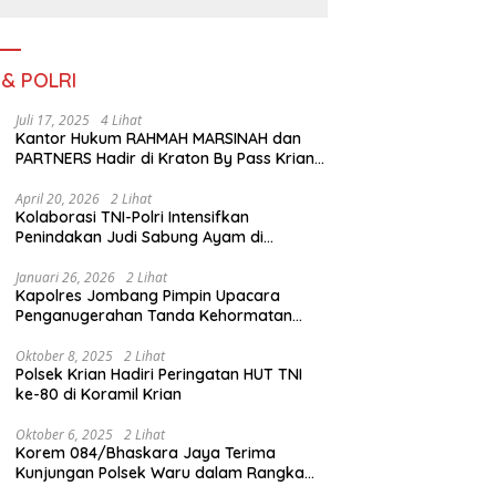
III TA. 2026
 & POLRI
Juli 17, 2025
4 Lihat
Kantor Hukum RAHMAH MARSINAH dan
PARTNERS Hadir di Kraton By Pass Krian
Sidoarjo
April 20, 2026
2 Lihat
Kolaborasi TNI-Polri Intensifkan
Penindakan Judi Sabung Ayam di
Jombang
Januari 26, 2026
2 Lihat
Kapolres Jombang Pimpin Upacara
Penganugerahan Tanda Kehormatan
Satyalancana Pengabdian bagi Personel
Polri
Oktober 8, 2025
2 Lihat
Polsek Krian Hadiri Peringatan HUT TNI
ke-80 di Koramil Krian
Oktober 6, 2025
2 Lihat
Korem 084/Bhaskara Jaya Terima
Kunjungan Polsek Waru dalam Rangka
HUT ke-80 TNI