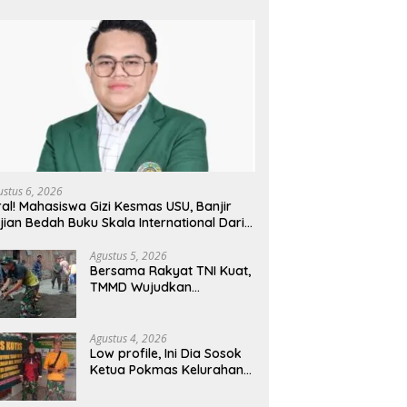
ustus 6, 2026
ral! Mahasiswa Gizi Kesmas USU, Banjir
jian Bedah Buku Skala International Dari
 Ribu Rupiah Referensi Akademik Dunia
Agustus 5, 2026
Bersama Rakyat TNI Kuat,
TMMD Wujudkan
Pemerataan
Pembangunan dan
Ketahanan Nasional di
Agustus 4, 2026
Daerah.
Low profile, Ini Dia Sosok
Ketua Pokmas Kelurahan
Serengan Yang Sibuk Saat
TMMD Sengkuyung Tahap