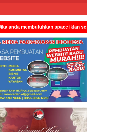
mbutuhkan space iklan seperti ini silahkan hubungi wats