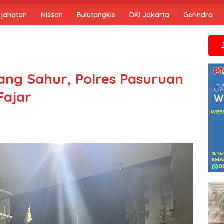
ejahatan
Nissan
Bulutangkis
DKI Jakarta
Gerindra
Jika anda me
ng Sahur, Polres Pasuruan
Fajar