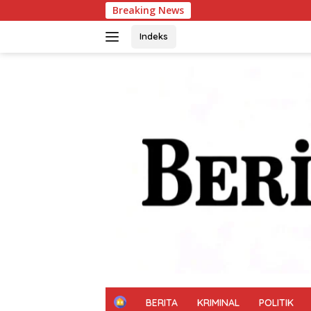
Langsung
Breaking News
Inovasi Srikandi Car
ke
konten
Indeks
H
BERITA
KRIMINAL
POLITIK