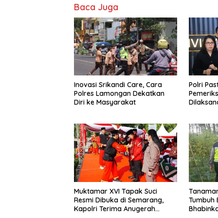
Baca Juga
Inovasi Srikandi Care, Cara
Polri Pas
Polres Lamongan Dekatkan
Pemeriks
Diri ke Masyarakat
Dilaksan
Profesio
Muktamar XVI Tapak Suci
Tanaman
Resmi Dibuka di Semarang,
Tumbuh B
Kapolri Terima Anugerah
Bhabink
Anggota Kehormatan
Suksesn