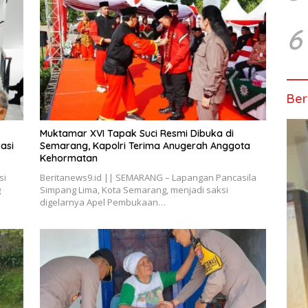
6
Ber
Muktamar XVI Tapak Suci Resmi Dibuka di
asi
Semarang, Kapolri Terima Anugerah Anggota
Kehormatan
si
Beritanews9.id || SEMARANG – Lapangan Pancasila
g
Simpang Lima, Kota Semarang, menjadi saksi
digelarnya Apel Pembukaan…