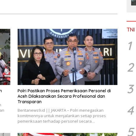
TNI
1
2
3
n
Polri Pastikan Proses Pemeriksaan Personel di
Aceh Dilaksanakan Secara Profesional dan
Transparan
n
4
nan
Beritanews9.id || JAKARTA – Polri menegaskan
komitmennya untuk menjalankan setiap proses
pemeriksaan terhadap personel secara…
5