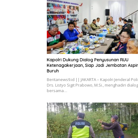
Kapolri Dukung Dialog Penyusunan RUU
Ketenagakerjaan, Siap Jadi Jembatan Aspir
Buruh
Beritanews9.id || JAKARTA – Kapolri Jenderal Poli
Drs. Listyo Sigit Prabowo, M.Si., menghadiri dialo
bersama…