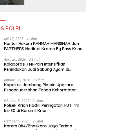
Pemerataan
Pembangunan dan
Ketahanan Nasional di
Daerah.
 & POLRI
Juli 17, 2025
4 Lihat
Kantor Hukum RAHMAH MARSINAH dan
PARTNERS Hadir di Kraton By Pass Krian
Sidoarjo
April 20, 2026
2 Lihat
Kolaborasi TNI-Polri Intensifkan
Penindakan Judi Sabung Ayam di
Jombang
Januari 26, 2026
2 Lihat
Kapolres Jombang Pimpin Upacara
Penganugerahan Tanda Kehormatan
Satyalancana Pengabdian bagi Personel
Polri
Oktober 8, 2025
2 Lihat
Polsek Krian Hadiri Peringatan HUT TNI
ke-80 di Koramil Krian
Oktober 6, 2025
2 Lihat
Korem 084/Bhaskara Jaya Terima