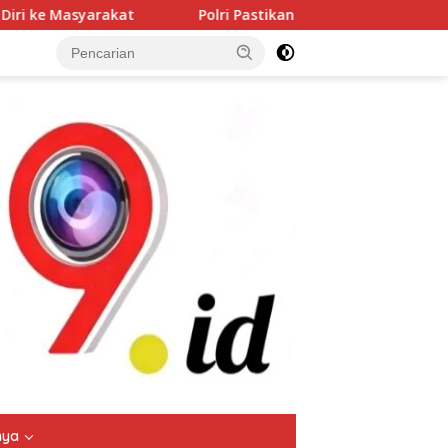
lri Pastikan Proses Pemeriksaan Personel di Aceh Dilaksanakan
tutup
nya