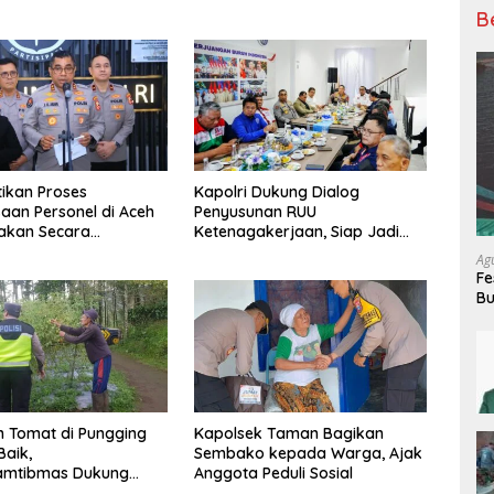
B
tikan Proses
Kapolri Dukung Dialog
aan Personel di Aceh
Penyusunan RUU
akan Secara
Ketenagakerjaan, Siap Jadi
nal dan Transparan
Jembatan Aspirasi Buruh
Ag
Fe
Bu
M
 Tomat di Pungging
Kapolsek Taman Bagikan
aik,
Sembako kepada Warga, Ajak
amtibmas Dukung
Anggota Peduli Sosial
ya Ketahanan Pangan