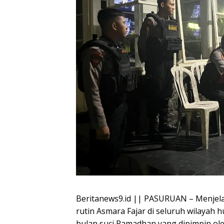
Beritanews9.id || PASURUAN – Menjela
rutin Asmara Fajar di seluruh wilayah
bulan suci Ramadhan yang dipimpin ol