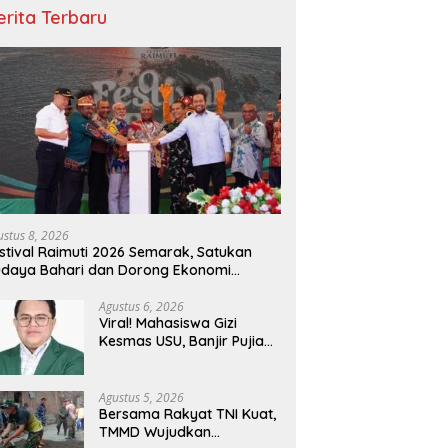
erita Terbaru
ustus 8, 2026
stival Raimuti 2026 Semarak, Satukan
daya Bahari dan Dorong Ekonomi
asyarakat
Agustus 6, 2026
Viral! Mahasiswa Gizi
Kesmas USU, Banjir Pujian
Bedah Buku Skala
International Dari 70 Ribu
Rupiah Referensi
Agustus 5, 2026
Akademik Dunia
Bersama Rakyat TNI Kuat,
TMMD Wujudkan