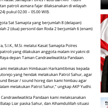
atan patroli asmara fajar dilaksanakan di wilayah
) pukul 02.00 – 05.00 WIB.
ggota Sat Samapta yang berjumlah 8 (delapan)
mlah 2 (dua) personil dan Roda 2 berjumlah 6 (enam)
S.I.K., M.Si. melalui Kasat Samapta Polres
troli yang dilakukan anggota malam ini yakni di
 Raya depan Taman Candrawilwatikta Pandaan.
r, kami melakukan Himbauan Harkamtibmas kepada
utorejo yang hendak melakukan Patrol Sahur, agar
und Besar / sound horeg dan kami himbau agar
dalam melakukan Patrol Sahur,” ungkap AKP Yudhi.
n Candrawilwatikta Pandaan kami melaksanakan
 Balap Liar paska Sahur, dan Alhamdulillah situasi