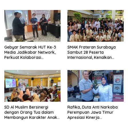
Pelayanan Publik
Torehkan Prestasi di Ajang
Matematika Internasional
Gebyar Semarak HUT Ke-3
SMAK Frateran Surabaya
Media Jadikabar Network,
Sambut 28 Peserta
Perkuat Kolaborasi
Internasional, Kenalkan
Wujudkan Jurnalisme
Budaya Lokal Lewat Ecoprint
Berkualitas dan Dukung
dan Kuliner Tradisional
Pariwisata Kota Malang
SD Al Muslim Bersinergi
Rafika, Duta Anti Narkoba
dengan Orang Tua dalam
Perempuan Jawa Timur
Membangun Karakter Anak
Apresiasi Kinerja
yang Siap Hadapi Tantangan
Kasatnarkoba Polres
Abad 21
Pelabuhan Tanjung Perak