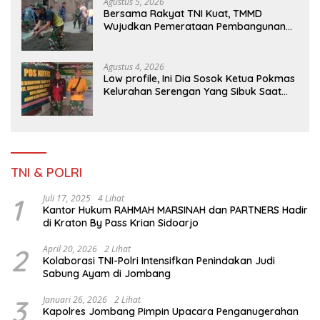
Agustus 5, 2026
Bersama Rakyat TNI Kuat, TMMD
Wujudkan Pemerataan Pembangunan
dan Ketahanan Nasional di Daerah.
Agustus 4, 2026
Low profile, Ini Dia Sosok Ketua Pokmas
Kelurahan Serengan Yang Sibuk Saat
TMMD Sengkuyung Tahap III TA. 2026
TNI & POLRI
1
Juli 17, 2025
4 Lihat
Kantor Hukum RAHMAH MARSINAH dan PARTNERS Hadir
di Kraton By Pass Krian Sidoarjo
2
April 20, 2026
2 Lihat
Kolaborasi TNI-Polri Intensifkan Penindakan Judi
Sabung Ayam di Jombang
3
Januari 26, 2026
2 Lihat
Kapolres Jombang Pimpin Upacara Penganugerahan