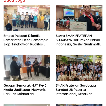
Baca Juga
Empat Pejabat Dilantik,
Siswa SMAK FRATERAN
Pemerintah Desa Semampir
SURABAYA Harumkan Nama
Siap Tingkatkan Kualitas
Indonesia, Geisler Suntimothy
Pelayanan Publik
Torehkan Prestasi di Ajang
Matematika Internasional
Gebyar Semarak HUT Ke-3
SMAK Frateran Surabaya
Media Jadikabar Network,
Sambut 28 Peserta
Perkuat Kolaborasi
Internasional, Kenalkan
Wujudkan Jurnalisme
Budaya Lokal Lewat Ecoprint
Berkualitas dan Dukung
dan Kuliner Tradisional