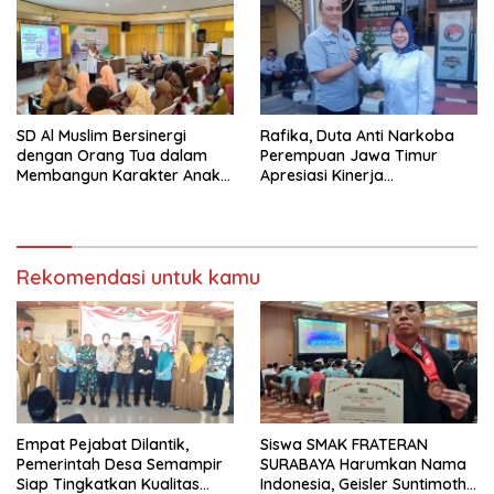
Pariwisata Kota Malang
SD Al Muslim Bersinergi
Rafika, Duta Anti Narkoba
dengan Orang Tua dalam
Perempuan Jawa Timur
Membangun Karakter Anak
Apresiasi Kinerja
yang Siap Hadapi Tantangan
Kasatnarkoba Polres
Abad 21
Pelabuhan Tanjung Perak
Rekomendasi untuk kamu
Empat Pejabat Dilantik,
Siswa SMAK FRATERAN
Pemerintah Desa Semampir
SURABAYA Harumkan Nama
Siap Tingkatkan Kualitas
Indonesia, Geisler Suntimothy