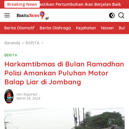
Langsung
tikan Pertumbuhan Ikan Berjalan Baik
Breaking News
Semarak HUT Ke
ke
konten
Berita Otomotif
Berita Olahraga
Kejahatan
Nissan
Bulut
Beranda
BERITA
BERITA
Harkamtibmas di Bulan Ramadhan
Polisi Amankan Puluhan Motor
Balap Liar di Jombang
Heri Kaperwil
Maret 26, 2024