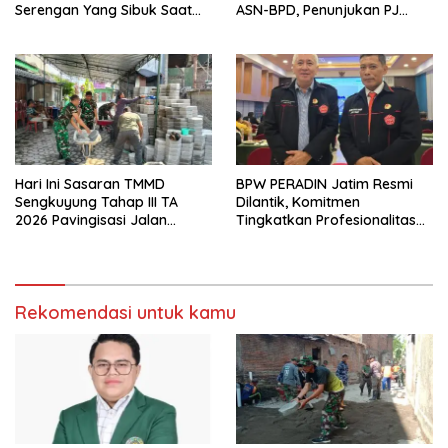
Serengan Yang Sibuk Saat
ASN-BPD, Penunjukan PJ
TMMD Sengkuyung Tahap III
Kepala Desa hingga
TA. 2026
Rekrutmen Perangkat Desa
Hari Ini Sasaran TMMD
BPW PERADIN Jatim Resmi
Sengkuyung Tahap III TA
Dilantik, Komitmen
2026 Pavingisasi Jalan
Tingkatkan Profesionalitas
Sepanjang 97 Meter, Lebar
dan Integritas Advokat
4,5 Meter Mulai di Garap
Rekomendasi untuk kamu