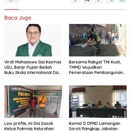
Baca Juga
Viral! Mahasiswa Gizi Kesmas
Bersama Rakyat TNI Kuat,
USU, Banjir Pujian Bedah
TMMD Wujudkan
Buku Skala International Dari
Pemerataan Pembangunan
70 Ribu Rupiah Referensi
dan Ketahanan Nasional di
Akademik Dunia
Daerah.
Low profile, Ini Dia Sosok
Komisi D DPRD Lamongan
Ketua Pokmas Kelurahan
Soroti Rangkap Jabatan