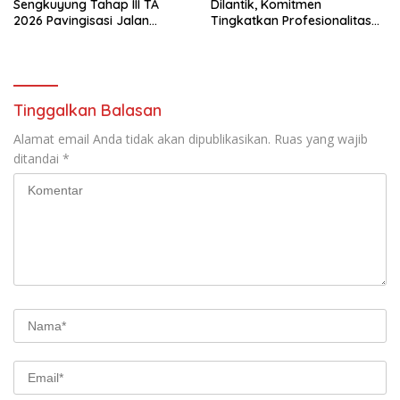
Sengkuyung Tahap III TA
Dilantik, Komitmen
2026 Pavingisasi Jalan
Tingkatkan Profesionalitas
Sepanjang 97 Meter, Lebar
dan Integritas Advokat
4,5 Meter Mulai di Garap
Tinggalkan Balasan
Alamat email Anda tidak akan dipublikasikan.
Ruas yang wajib
ditandai
*