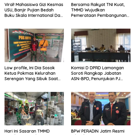
Viral! Mahasiswa Gizi Kesmas
Bersama Rakyat TNI Kuat,
USU, Banjir Pujian Bedah
TMMD Wujudkan
Buku Skala International Dari
Pemerataan Pembangunan
70 Ribu Rupiah Referensi
dan Ketahanan Nasional di
Akademik Dunia
Daerah.
Low profile, Ini Dia Sosok
Komisi D DPRD Lamongan
Ketua Pokmas Kelurahan
Soroti Rangkap Jabatan
Serengan Yang Sibuk Saat
ASN-BPD, Penunjukan PJ
TMMD Sengkuyung Tahap III
Kepala Desa hingga
TA. 2026
Rekrutmen Perangkat Desa
Hari Ini Sasaran TMMD
BPW PERADIN Jatim Resmi