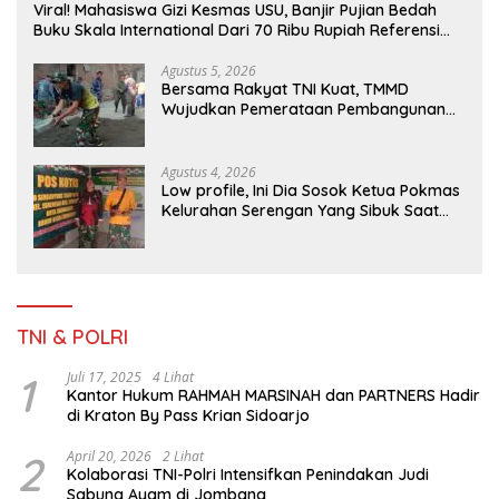
Viral! Mahasiswa Gizi Kesmas USU, Banjir Pujian Bedah
Buku Skala International Dari 70 Ribu Rupiah Referensi
Akademik Dunia
Agustus 5, 2026
Bersama Rakyat TNI Kuat, TMMD
Wujudkan Pemerataan Pembangunan
dan Ketahanan Nasional di Daerah.
Agustus 4, 2026
Low profile, Ini Dia Sosok Ketua Pokmas
Kelurahan Serengan Yang Sibuk Saat
TMMD Sengkuyung Tahap III TA. 2026
TNI & POLRI
1
Juli 17, 2025
4 Lihat
Kantor Hukum RAHMAH MARSINAH dan PARTNERS Hadir
di Kraton By Pass Krian Sidoarjo
2
April 20, 2026
2 Lihat
Kolaborasi TNI-Polri Intensifkan Penindakan Judi
Sabung Ayam di Jombang