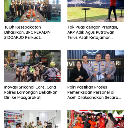
Tujuh Kesepakatan
Tak Puas dengan Prestasi,
Dihasilkan, BPC PERADIN
AKP Adik Agus Putrawan
SIDOARJO Perkuat
Terus Asah Ketajaman
Kolaborasi dengan DPRD
Bidikan di Lapangan Tembak
Inovasi Srikandi Care, Cara
Polri Pastikan Proses
Polres Lamongan Dekatkan
Pemeriksaan Personel di
Diri ke Masyarakat
Aceh Dilaksanakan Secara
Profesional dan Transparan