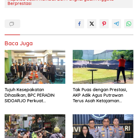
Berprestasi
Baca Juga
Tujuh Kesepakatan
Tak Puas dengan Prestasi,
Dihasilkan, BPC PERADIN
AKP Adik Agus Putrawan
SIDOARJO Perkuat
Terus Asah Ketajaman
Kolaborasi dengan DPRD
Bidikan di Lapangan Tembak