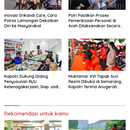
Inovasi Srikandi Care, Cara
Polri Pastikan Proses
Polres Lamongan Dekatkan
Pemeriksaan Personel di
Diri ke Masyarakat
Aceh Dilaksanakan Secara
Profesional dan Transparan
Kapolri Dukung Dialog
Muktamar XVI Tapak Suci
Penyusunan RUU
Resmi Dibuka di Semarang,
Ketenagakerjaan, Siap Jadi
Kapolri Terima Anugerah
Jembatan Aspirasi Buruh
Anggota Kehormatan
Rekomendasi untuk kamu