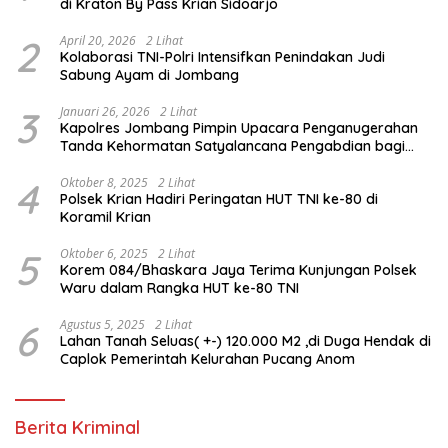
di Kraton By Pass Krian Sidoarjo
2
April 20, 2026
2 Lihat
Kolaborasi TNI-Polri Intensifkan Penindakan Judi
Sabung Ayam di Jombang
3
Januari 26, 2026
2 Lihat
Kapolres Jombang Pimpin Upacara Penganugerahan
Tanda Kehormatan Satyalancana Pengabdian bagi
Personel Polri
4
Oktober 8, 2025
2 Lihat
Polsek Krian Hadiri Peringatan HUT TNI ke-80 di
Koramil Krian
5
Oktober 6, 2025
2 Lihat
Korem 084/Bhaskara Jaya Terima Kunjungan Polsek
Waru dalam Rangka HUT ke-80 TNI
6
Agustus 5, 2025
2 Lihat
Lahan Tanah Seluas( +-) 120.000 M2 ,di Duga Hendak di
Caplok Pemerintah Kelurahan Pucang Anom
Berita Kriminal