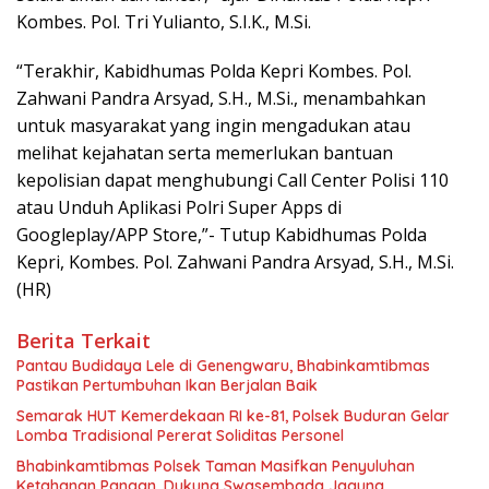
Kombes. Pol. Tri Yulianto, S.I.K., M.Si.
“Terakhir, Kabidhumas Polda Kepri Kombes. Pol.
Zahwani Pandra Arsyad, S.H., M.Si., menambahkan
untuk masyarakat yang ingin mengadukan atau
melihat kejahatan serta memerlukan bantuan
kepolisian dapat menghubungi Call Center Polisi 110
atau Unduh Aplikasi Polri Super Apps di
Googleplay/APP Store,”- Tutup Kabidhumas Polda
Kepri, Kombes. Pol. Zahwani Pandra Arsyad, S.H., M.Si.
(HR)
Berita Terkait
Pantau Budidaya Lele di Genengwaru, Bhabinkamtibmas
Pastikan Pertumbuhan Ikan Berjalan Baik
Semarak HUT Kemerdekaan RI ke-81, Polsek Buduran Gelar
Lomba Tradisional Pererat Soliditas Personel
Bhabinkamtibmas Polsek Taman Masifkan Penyuluhan
Ketahanan Pangan, Dukung Swasembada Jagung