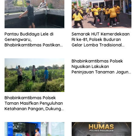
Pantau Budidaya Lele di
Semarak HUT Kemerdekaan
Genengwaru,
RI ke-81, Polsek Buduran
Bhabinkamtibmas Pastikan
Gelar Lomba Tradisional
Pertumbuhan Ikan Berjalan
Pererat Soliditas Personel
Baik
Bhabinkamtibmas Polsek
Ngusikan Lakukan
Peninjauan Tanaman Jagung
Dalam Rangka Mendukung
Ketahanan Pangan
Bhabinkamtibmas Polsek
Taman Masifkan Penyuluhan
Ketahanan Pangan, Dukung
Swasembada Jagung