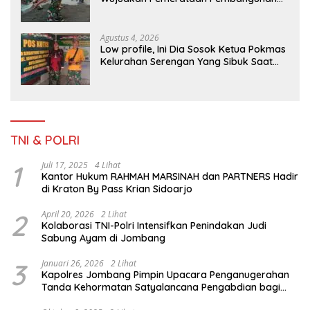
dan Ketahanan Nasional di Daerah.
Agustus 4, 2026
Low profile, Ini Dia Sosok Ketua Pokmas
Kelurahan Serengan Yang Sibuk Saat
TMMD Sengkuyung Tahap III TA. 2026
TNI & POLRI
1
Juli 17, 2025
4 Lihat
Kantor Hukum RAHMAH MARSINAH dan PARTNERS Hadir
di Kraton By Pass Krian Sidoarjo
2
April 20, 2026
2 Lihat
Kolaborasi TNI-Polri Intensifkan Penindakan Judi
Sabung Ayam di Jombang
3
Januari 26, 2026
2 Lihat
Kapolres Jombang Pimpin Upacara Penganugerahan
Tanda Kehormatan Satyalancana Pengabdian bagi
Personel Polri