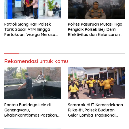
Patroli Siang Hari Polsek
Polres Pasuruan Mutasi Tiga
Tarik Sasar ATM hingga
Penyidik Polsek Beji Demi
Pertokoan, Warga Merasa
Efektivitas dan Kelancaran
Lebih Aman
Proses Penyidikan
Rekomendasi untuk kamu
Pantau Budidaya Lele di
Semarak HUT Kemerdekaan
Genengwaru,
RI ke-81, Polsek Buduran
Bhabinkamtibmas Pastikan
Gelar Lomba Tradisional
Pertumbuhan Ikan Berjalan
Pererat Soliditas Personel
Baik