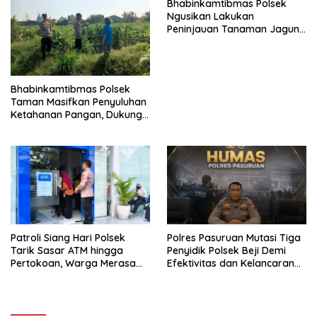
Bhabinkamtibmas Polsek
Ngusikan Lakukan
Peninjauan Tanaman Jagung
Dalam Rangka Mendukung
Ketahanan Pangan
Bhabinkamtibmas Polsek
Taman Masifkan Penyuluhan
Ketahanan Pangan, Dukung
Swasembada Jagung
Patroli Siang Hari Polsek
Polres Pasuruan Mutasi Tiga
Tarik Sasar ATM hingga
Penyidik Polsek Beji Demi
Pertokoan, Warga Merasa
Efektivitas dan Kelancaran
Lebih Aman
Proses Penyidikan