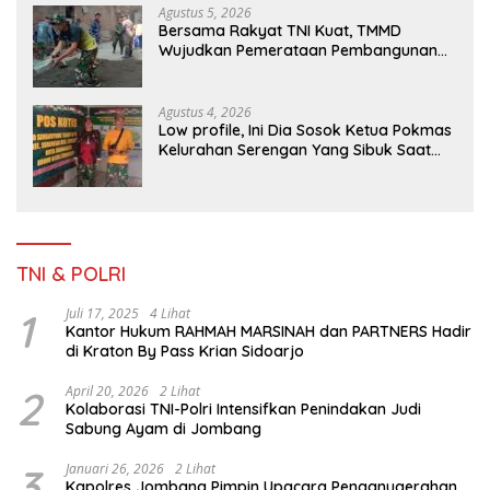
Agustus 5, 2026
Bersama Rakyat TNI Kuat, TMMD
Wujudkan Pemerataan Pembangunan
dan Ketahanan Nasional di Daerah.
Agustus 4, 2026
Low profile, Ini Dia Sosok Ketua Pokmas
Kelurahan Serengan Yang Sibuk Saat
TMMD Sengkuyung Tahap III TA. 2026
TNI & POLRI
1
Juli 17, 2025
4 Lihat
Kantor Hukum RAHMAH MARSINAH dan PARTNERS Hadir
di Kraton By Pass Krian Sidoarjo
2
April 20, 2026
2 Lihat
Kolaborasi TNI-Polri Intensifkan Penindakan Judi
Sabung Ayam di Jombang
3
Januari 26, 2026
2 Lihat
Kapolres Jombang Pimpin Upacara Penganugerahan