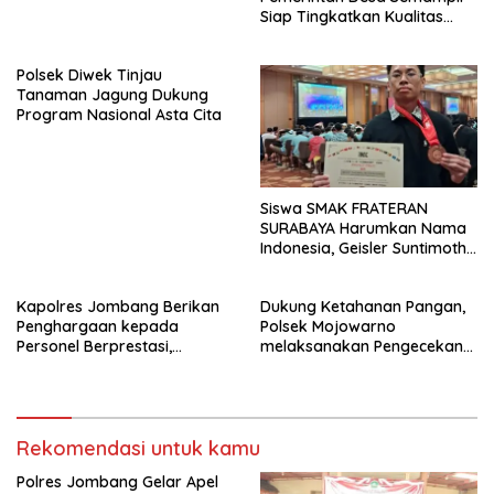
Siap Tingkatkan Kualitas
Pelayanan Publik
Polsek Diwek Tinjau
Tanaman Jagung Dukung
Program Nasional Asta Cita
Siswa SMAK FRATERAN
SURABAYA Harumkan Nama
Indonesia, Geisler Suntimothy
Torehkan Prestasi di Ajang
Matematika Internasional
Kapolres Jombang Berikan
Dukung Ketahanan Pangan,
Penghargaan kepada
Polsek Mojowarno
Personel Berprestasi,
melaksanakan Pengecekan
Tegaskan Komitmen Zero
Tanaman Jagung
Miras dan Kesiapan
Pengamanan Muktamar NU
ke-35
Rekomendasi untuk kamu
Polres Jombang Gelar Apel