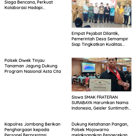
Siaga Bencana, Perkuat
Kolaborasi Hadapi
Kekeringan dan Karhutla
Empat Pejabat Dilantik,
Pemerintah Desa Semampir
Siap Tingkatkan Kualitas
Pelayanan Publik
Polsek Diwek Tinjau
Tanaman Jagung Dukung
Program Nasional Asta Cita
Siswa SMAK FRATERAN
SURABAYA Harumkan Nama
Indonesia, Geisler Suntimothy
Torehkan Prestasi di Ajang
Matematika Internasional
Kapolres Jombang Berikan
Dukung Ketahanan Pangan,
Penghargaan kepada
Polsek Mojowarno
Personel Berprestasi,
melaksanakan Pengecekan