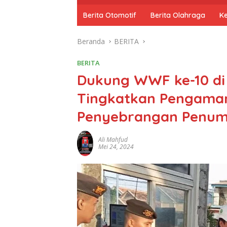
o
m
Berita Otomotif
Berita Olahraga
K
e
Beranda
BERITA
BERITA
Dukung WWF ke-10 di 
Tingkatkan Pengama
Penyebrangan Penu
Ali Mahfud
Mei 24, 2024