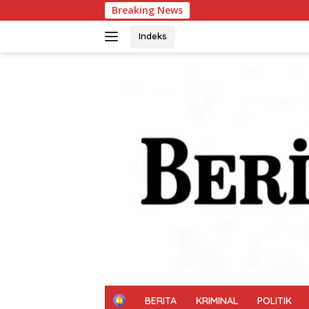
Langsung
Breaking News
Patroli Siang Hari
ke
konten
Indeks
H
BERITA
KRIMINAL
POLITIK