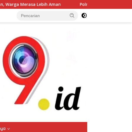
 Aman
Polres Jombang Gelar Apel Siaga Bencana, Perkua
tutup
nya