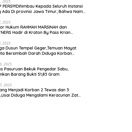
21, 2025
 PERS!!!!Dihimbau Kepada Seluruh Instansi
 Ada Di provinsi Jawa Timur, Bahwa Nama
ebut Bukan Lagi Wartawan KABIRO
tanews9.id
17, 2025
tor Hukum RAHMAH MARSINAH dan
NERS Hadir di Kraton By Pass Krian
arjo
14, 2025
ga Dusun Tempel Geger,Temuan Mayat
ta Bersimbah Darah Diduga Korban
bunuhan dan Perampokan
30, 2025
es Pasuruan Bekuk Pengedar Sabu,
kan Barang Bukti 51,83 Gram
17, 2025
ang Menjadi Korban 2 Tewas dan 3
is,Usai Diduga Mengalami Keracunan Zat
a Ditempat Cucian Truk Tirta Abadi By Pass
n