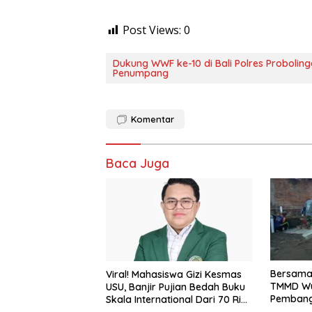
Post Views:
0
Dukung WWF ke-10 di Bali Polres Probol
Penumpang
Komentar
Baca Juga
Bersama 
Viral! Mahasiswa Gizi Kesmas
TMMD Wu
USU, Banjir Pujian Bedah Buku
Pembang
Skala International Dari 70 Ribu
Nasional
Rupiah Referensi Akademik