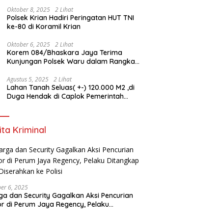
Satyalancana Pengabdian bagi Personel
Polri
Oktober 8, 2025
2 Lihat
Polsek Krian Hadiri Peringatan HUT TNI
ke-80 di Koramil Krian
Oktober 6, 2025
2 Lihat
Korem 084/Bhaskara Jaya Terima
Kunjungan Polsek Waru dalam Rangka
HUT ke-80 TNI
Agustus 5, 2025
2 Lihat
Lahan Tanah Seluas( +-) 120.000 M2 ,di
Duga Hendak di Caplok Pemerintah
Kelurahan Pucang Anom
ita Kriminal
er 6, 2025
a dan Security Gagalkan Aksi Pencurian
r di Perum Jaya Regency, Pelaku
ngkap dan Diserahkan ke Polisi