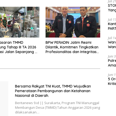
Juli 
STOP
Yang
Ters
Beri
Juli 
Kan
PART
Sido
Juli 
War
 Sasaran TMMD
BPW PERADIN Jatim Resmi
Wani
ng Tahap III TA 2026
Dilantik, Komitmen Tingkatkan
Pem
asi Jalan Sepanjang 97
Profesionalitas dan Integritas
Juni 
bar 4,5 Meter Mulai di
Advokat
Polr
Aman
Juni 
5 Or
Krit
Bersama Rakyat TNI Kuat, TMMD Wujudkan
Kimi
Pemerataan Pembangunan dan Ketahanan
Kria
Nasional di Daerah.
Beritanews 9.id || Surakarta, Program TNI Manunggal
Membangun Desa (TMMD) Tahun Anggaran 2026 yang
dilaksanakan…