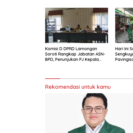
Dunia
Komisi D DPRD Lamongan
Hari Ini
Soroti Rangkap Jabatan ASN-
Sengkuyu
BPD, Penunjukan PJ Kepala
Pavingis
Desa hingga Rekrutmen
Meter, Le
Perangkat Desa
Garap
Rekomendasi untuk kamu