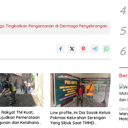
4
inggo Tingkatkan Pengamanan di Dermaga Penyebrangan
5
6
Ber
Oktob
Rakyat TNI Kuat,
Low profile, Ini Dia Sosok Ketua
Warg
judkan Pemerataan
Pokmas Kelurahan Serengan
Moto
unan dan Ketahanan
Yang Sibuk Saat TMMD
Dita
 di Daerah.
Sengkuyung Tahap III TA. 2026