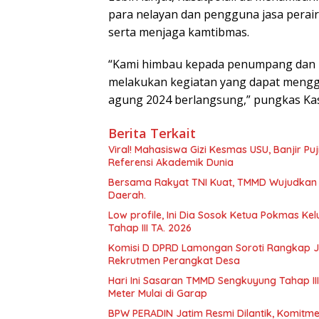
para nelayan dan pengguna jasa pera
serta menjaga kamtibmas.
“Kami himbau kepada penumpang dan p
melakukan kegiatan yang dapat mengg
agung 2024 berlangsung,” pungkas Kasa
Berita Terkait
Viral! Mahasiswa Gizi Kesmas USU, Banjir Pu
Referensi Akademik Dunia
Bersama Rakyat TNI Kuat, TMMD Wujudkan
Daerah.
Low profile, Ini Dia Sosok Ketua Pokmas 
Tahap III TA. 2026
Komisi D DPRD Lamongan Soroti Rangkap J
Rekrutmen Perangkat Desa
Hari Ini Sasaran TMMD Sengkuyung Tahap III
Meter Mulai di Garap
BPW PERADIN Jatim Resmi Dilantik, Komitmen