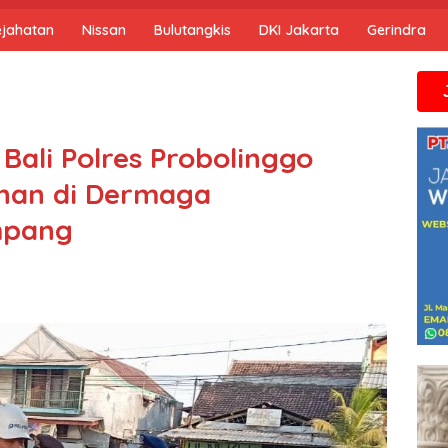
ejahatan
Nissan
Bulutangkis
DKI Jakarta
Gerindra
Jika anda
Bali Polres Probolinggo
nan di Dermaga
mpang