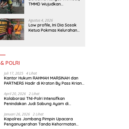
TMMD Wujudkan
Pemerataan
Pembangunan dan
Ketahanan Nasional di
Agustus 4, 2026
Daerah.
Low profile, Ini Dia Sosok
Ketua Pokmas Kelurahan
Serengan Yang Sibuk Saat
TMMD Sengkuyung Tahap
III TA. 2026
 & POLRI
Juli 17, 2025
4 Lihat
Kantor Hukum RAHMAH MARSINAH dan
PARTNERS Hadir di Kraton By Pass Krian
Sidoarjo
April 20, 2026
2 Lihat
Kolaborasi TNI-Polri Intensifkan
Penindakan Judi Sabung Ayam di
Jombang
Januari 26, 2026
2 Lihat
Kapolres Jombang Pimpin Upacara
Penganugerahan Tanda Kehormatan