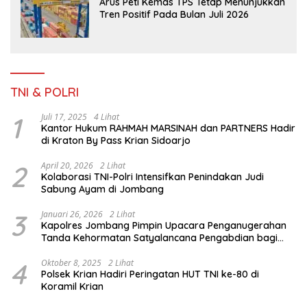
Arus Peti Kemas TPS Tetap Menunjukkan
Tren Positif Pada Bulan Juli 2026
TNI & POLRI
1
Juli 17, 2025
4 Lihat
Kantor Hukum RAHMAH MARSINAH dan PARTNERS Hadir
di Kraton By Pass Krian Sidoarjo
2
April 20, 2026
2 Lihat
Kolaborasi TNI-Polri Intensifkan Penindakan Judi
Sabung Ayam di Jombang
3
Januari 26, 2026
2 Lihat
Kapolres Jombang Pimpin Upacara Penganugerahan
Tanda Kehormatan Satyalancana Pengabdian bagi
Personel Polri
4
Oktober 8, 2025
2 Lihat
Polsek Krian Hadiri Peringatan HUT TNI ke-80 di
Koramil Krian