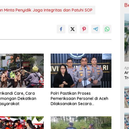
B
n Minta Penyidik Jaga Integritas dan Patuhi SOP
Ag
Ar
Tr
Srikandi Care, Cara
Polri Pastikan Proses
Lamongan Dekatkan
Pemeriksaan Personel di Aceh
Masyarakat
Dilaksanakan Secara
Profesional dan Transparan