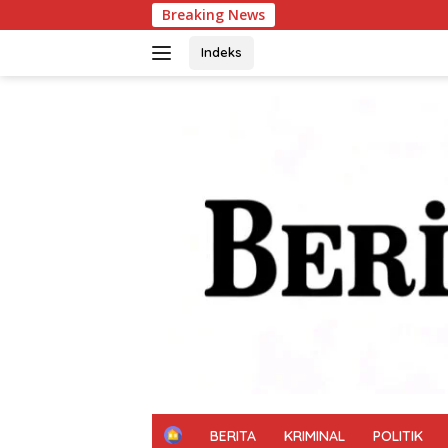
Langsung
Breaking News
Ar
ke
konten
Indeks
H
BERITA
KRIMINAL
POLITIK