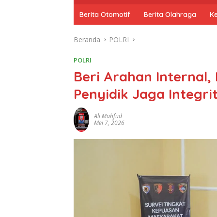
o
m
Berita Otomotif
Berita Olahraga
K
e
Beranda
POLRI
POLRI
Beri Arahan Internal,
Penyidik Jaga Integri
Ali Mahfud
Mei 7, 2026