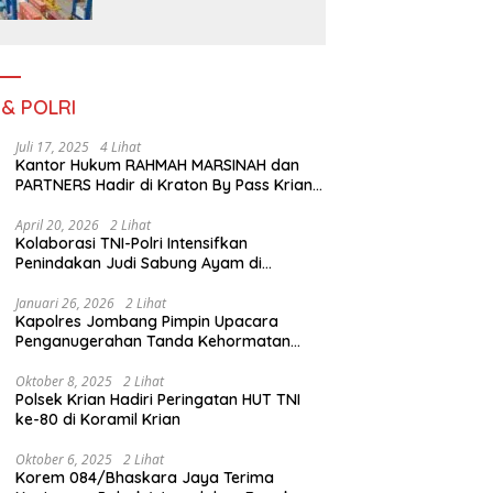
Pada Bulan Juli 2026
 & POLRI
Juli 17, 2025
4 Lihat
Kantor Hukum RAHMAH MARSINAH dan
PARTNERS Hadir di Kraton By Pass Krian
Sidoarjo
April 20, 2026
2 Lihat
Kolaborasi TNI-Polri Intensifkan
Penindakan Judi Sabung Ayam di
Jombang
Januari 26, 2026
2 Lihat
Kapolres Jombang Pimpin Upacara
Penganugerahan Tanda Kehormatan
Satyalancana Pengabdian bagi Personel
Polri
Oktober 8, 2025
2 Lihat
Polsek Krian Hadiri Peringatan HUT TNI
ke-80 di Koramil Krian
Oktober 6, 2025
2 Lihat
Korem 084/Bhaskara Jaya Terima