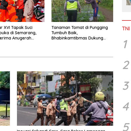
 XVI Tapak Suci
Tanaman Tomat di Pungging
TNI
buka di Semarang,
Tumbuh Baik,
Terima Anugerah
Bhabinkamtibmas Dukung
1
 Kehormatan
Suksesnya Ketahanan Pangan
Nasional
2
3
4
5