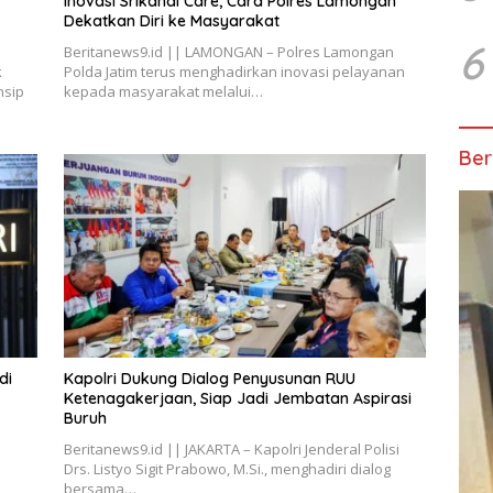
Inovasi Srikandi Care, Cara Polres Lamongan
Dekatkan Diri ke Masyarakat
6
Beritanews9.id || LAMONGAN – Polres Lamongan
k
Polda Jatim terus menghadirkan inovasi pelayanan
nsip
kepada masyarakat melalui…
Ber
di
Kapolri Dukung Dialog Penyusunan RUU
Ketenagakerjaan, Siap Jadi Jembatan Aspirasi
Buruh
Beritanews9.id || JAKARTA – Kapolri Jenderal Polisi
Drs. Listyo Sigit Prabowo, M.Si., menghadiri dialog
bersama…