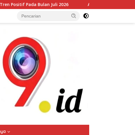
uli 2026
Arus Peti Kemas TPS Tetap Menunjukkan Tren P
tutup
nya