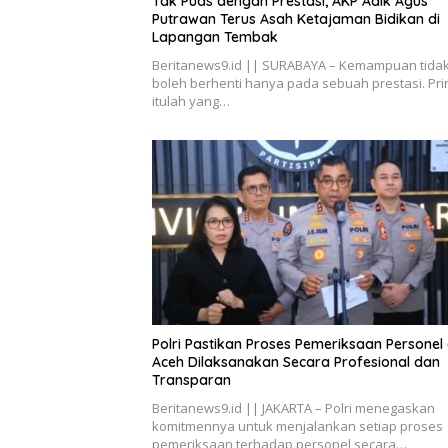
Tak Puas dengan Prestasi, AKP Adik Agus
Putrawan Terus Asah Ketajaman Bidikan di
Lapangan Tembak
Beritanews9.id || SURABAYA – Kemampuan tida
boleh berhenti hanya pada sebuah prestasi. Pri
itulah yang…
Polri Pastikan Proses Pemeriksaan Personel 
Aceh Dilaksanakan Secara Profesional dan
Transparan
Beritanews9.id || JAKARTA – Polri menegaskan
komitmennya untuk menjalankan setiap proses
pemeriksaan terhadap personel secara…