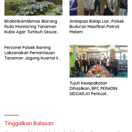
Bhabinkamtibmas Blarang
Antisipasi Balap Liar, Polsek
Rutin Monitoring Tanaman
Buduran Masifkan Patroli
Kubis Agar Tumbuh Sesuai
Malam
Harapan
Personel Polsek Bareng
Laksanakan Pemantauan
Tanaman Jagung Kuartal II
Tahun 2026 dalam
Mendukung Program
Ketahanan Pangan
Tujuh Kesepakatan
Dihasilkan, BPC PERADIN
SIDOARJO Perkuat
Kolaborasi dengan DPRD
Tinggalkan Balasan