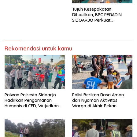
Tujuh Kesepakatan
Dihasilkan, BPC PERADIN
SIDOARJO Perkuat
Kolaborasi dengan DPRD
Rekomendasi untuk kamu
Polwan Polresta Sidoarjo
Polisi Berikan Rasa Aman
Hadirkan Pengamanan
dan Nyaman Aktivitas
Humanis di CFD, Wujudkan
Warga di Akhir Pekan
Rasa Aman dan Nyaman
bagi Masyarakat