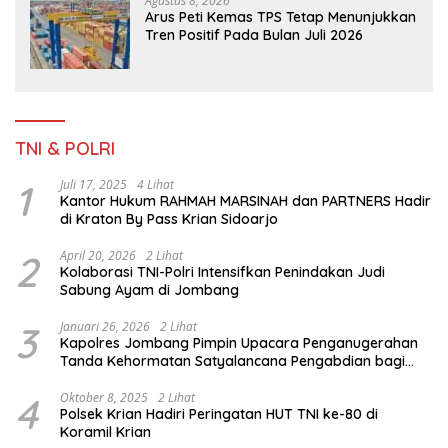
Agustus 8, 2026
Arus Peti Kemas TPS Tetap Menunjukkan
Tren Positif Pada Bulan Juli 2026
TNI & POLRI
1
Juli 17, 2025
4 Lihat
Kantor Hukum RAHMAH MARSINAH dan PARTNERS Hadir
di Kraton By Pass Krian Sidoarjo
2
April 20, 2026
2 Lihat
Kolaborasi TNI-Polri Intensifkan Penindakan Judi
Sabung Ayam di Jombang
3
Januari 26, 2026
2 Lihat
Kapolres Jombang Pimpin Upacara Penganugerahan
Tanda Kehormatan Satyalancana Pengabdian bagi
Personel Polri
4
Oktober 8, 2025
2 Lihat
Polsek Krian Hadiri Peringatan HUT TNI ke-80 di
Koramil Krian