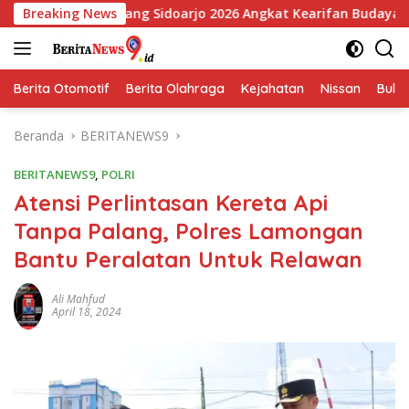
Langsung
abang Sidoarjo 2026 Angkat Kearifan Budaya Lokal
Breaking News
HUT
ke
konten
Berita Otomotif
Berita Olahraga
Kejahatan
Nissan
Bulut
Beranda
BERITANEWS9
BERITANEWS9
,
POLRI
Atensi Perlintasan Kereta Api
Tanpa Palang, Polres Lamongan
Bantu Peralatan Untuk Relawan
Ali Mahfud
April 18, 2024