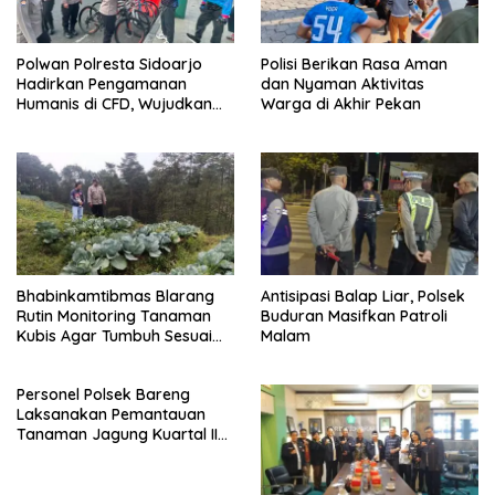
Polwan Polresta Sidoarjo
Polisi Berikan Rasa Aman
Hadirkan Pengamanan
dan Nyaman Aktivitas
Humanis di CFD, Wujudkan
Warga di Akhir Pekan
Rasa Aman dan Nyaman
bagi Masyarakat
Bhabinkamtibmas Blarang
Antisipasi Balap Liar, Polsek
Rutin Monitoring Tanaman
Buduran Masifkan Patroli
Kubis Agar Tumbuh Sesuai
Malam
Harapan
Personel Polsek Bareng
Laksanakan Pemantauan
Tanaman Jagung Kuartal II
Tahun 2026 dalam
Mendukung Program
Ketahanan Pangan